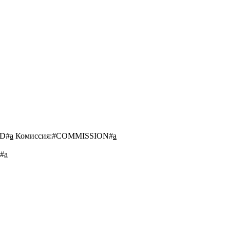
D#
a
Комиссия:
#COMMISSION#
a
#
a