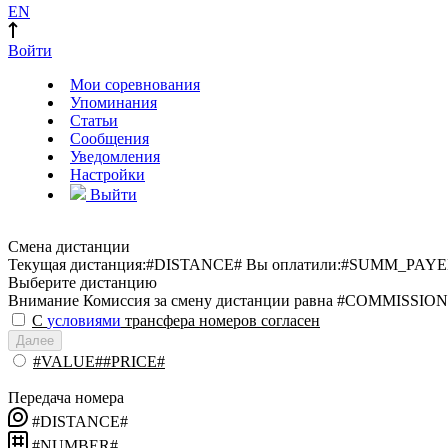
EN
Войти
Мои соревнования
Упоминания
Статьи
Сообщения
Уведомления
Настройки
Выйти
Смена дистанции
Текущая дистанция:
#DISTANCE#
Вы оплатили:
#SUMM_PAYE
Выберите дистанцию
Внимание
Комиссия за смену дистанции равна #COMMISSION
С
условиями
трансфера номеров согласен
Далее
#VALUE##PRICE#
Передача номера
#DISTANCE#
#NUMBER#