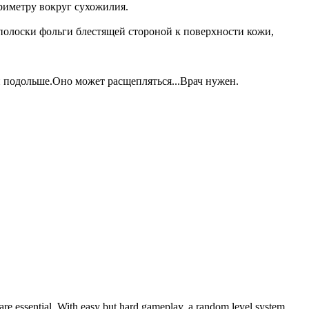
риметру вокруг сухожилия.
полоски фольги блестящей стороной к поверхности кожи,
 подольше.Оно может расщепляться...Врач нужен.
 are essential. With easy but hard gameplay, a random level system,