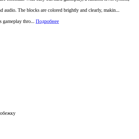
and audio. The blocks are colored brightly and clearly, makin...
rs gameplay thro...
Подробнее
робежку