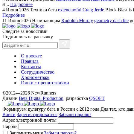
st...
Подробнее
4 Июня 2026
Техника бега
extendawful Craig Jerde
Block Blast is 
Подробнее
11 Июня 2026
Начинающим
Rudolph Murray
geometry dash lite
go
Следите за новостями
Подпишись на рассылку
О проекте
Правила
Контакты
Сотрудничество
Хронометраж
Гонки с препятствиями
©2012—2026 NewRunners
Дизайн
Beta Digital Production
, разработка
QSOFT
Формируем культуру бега в России с 2012 года
Для тех, кто да
Войти
Зарегистрироваться
Забыли пароль?
Адрес электронной почты
Пароль
Запомнить меня
Забыли пароль?