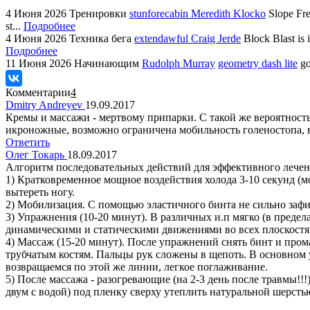
4 Июня 2026
Тренировки
stunforecabin Meredith Klocko
Slope Fre
st...
Подробнее
4 Июня 2026
Техника бега
extendawful Craig Jerde
Block Blast is 
Подробнее
11 Июня 2026
Начинающим
Rudolph Murray
geometry dash lite
go
Комментарии
4
Dmitry Andreyev
19.09.2017
Кремы и массажи - мертвому припарки. С такой же вероятностью
икроножные, возможно ограничена мобильность голеностопа, в
Ответить
Олег Токарь
18.09.2017
Алгоритм последовательных действий для эффективного лечени
1) Кратковременное мощное воздействия холода 3-10 секунд (
вытереть ногу.
2) Мобилизация. С помощью эластичного бинта не сильно зафи
3) Упражнения (10-20 минут). В различных и.п мягко (в пред
динамическими и статическими движениями во всех плоскостя
4) Массаж (15-20 минут). После упражнений снять бинт и пр
трубчатым костям. Пальцы рук сложены в щепоть. В основном у
возвращаемся по этой же линии, легкое поглаживание.
5) После массажа - разогревающие (на 2-3 день после травмы!
двум с водой) под пленку сверху утеплить натуральной шерстью