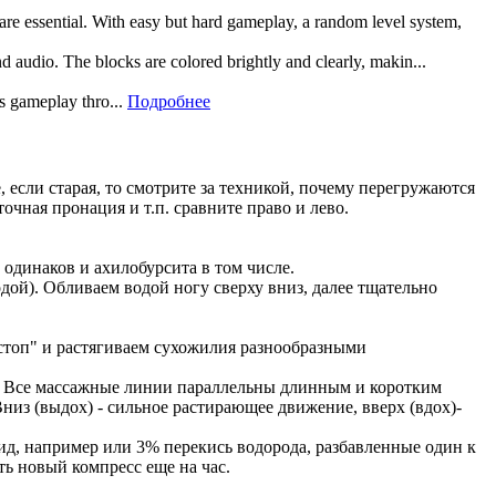
 are essential. With easy but hard gameplay, a random level system,
and audio. The blocks are colored brightly and clearly, makin...
rs gameplay thro...
Подробнее
, если старая, то смотрите за техникой, почему перегружаются
ная пронация и т.п. сравните право и лево.
одинаков и ахилобурсита в том числе.
ой). Обливаем водой ногу сверху вниз, далее тщательно
стоп" и растягиваем сухожилия разнообразными
й. Все массажные линии параллельны длинным и коротким
низ (выдох) - сильное растирающее движение, вверх (вдох)-
сид, например или 3% перекись водорода, разбавленные один к
ть новый компресс еще на час.