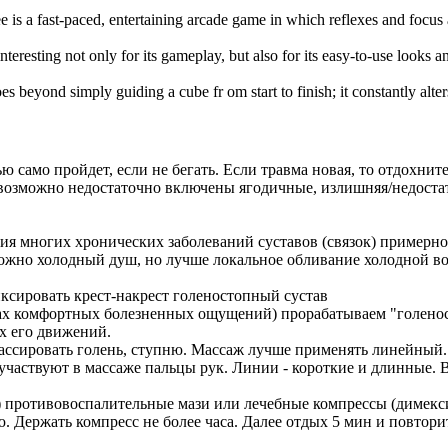
e is a fast-paced, entertaining arcade game in which reflexes and focus
interesting not only for its gameplay, but also for its easy-to-use looks 
es beyond simply guiding a cube fr om start to finish; it constantly alte
 само пройдет, если не бегать. Если травма новая, то отдохните
озможно недостаточно включены ягодичные, излишняя/недостаточ
я многих хронических заболеваний суставов (связок) примерно 
можно холодный душ, но лучше локальное обливание холодной вод
ксировать крест-накрест голеностопный сустав
елах комфортных болезненных ощущений) прорабатываем "голено
х его движений.
омассировать голень, ступню. Массаж лучше применять линейны
частвуют в массаже пальцы рук. Линии - короткие и длинные. В
!!) противовоспалительные мази или лечебные компрессы (димек
. Держать компресс не более часа. Далее отдых 5 мин и повтори