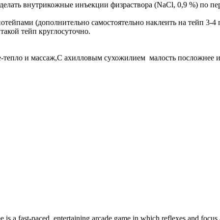
сделать внутрикожные инъекции физраствора (NaCl, 0,9 %) по пе
отейпами (дополнительно самостоятельно наклеить на тейп 3-4 
 такой тейп круглосуточно.
ее-тепло и массаж,С ахилловым сухожилием малость посложнее и
e is a fast-paced, entertaining arcade game in which reflexes and focus