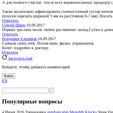
А для полного счастья - после всех вышеописанных процедур 
Также желательно зафиксировать голеностопный сустав кинези
полоски нарезать шириной 5 мм на расстоянии 6-7 мм). Носить
Ответить
Сергей Швец
16.09.2017
Первые три-пять часов -любое растяжение -холод.Сутки и дал
Ответить
Владимир Елизаров
16.09.2017
Сначала снять отек. Потом мази, физио, упражнения.
Более подробно к доктору.
Ответить
Загрузить ещё
Войдите, чтобы добавить комментарий
Войти
EN
Популярные вопросы
4 Июня 2026
Тренировки
stunforecabin Meredith Klocko
Slope Fre