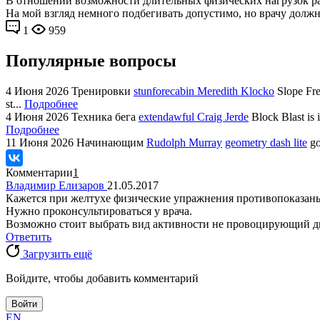
В отношении возможности длительных физических нагрузок ра
На мой взгляд немного подбегивать допустимо, но врачу должн
1
959
Популярные вопросы
4 Июня 2026
Тренировки
stunforecabin Meredith Klocko
Slope Fre
st...
Подробнее
4 Июня 2026
Техника бега
extendawful Craig Jerde
Block Blast is 
Подробнее
11 Июня 2026
Начинающим
Rudolph Murray
geometry dash lite
go
Комментарии
1
Владимир Елизаров
21.05.2017
Кажется при желтухе физические упражнения противопоказан
Нужно проконсультироваться у врача.
Возможно стоит выбрать вид активности не провоцирующий д
Ответить
Загрузить ещё
Войдите, чтобы добавить комментарий
Войти
EN