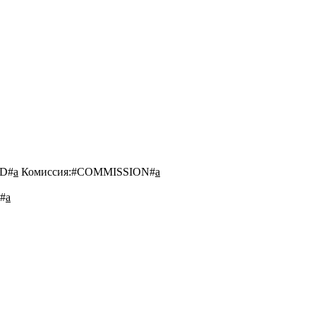
D#
a
Комиссия:
#COMMISSION#
a
#
a