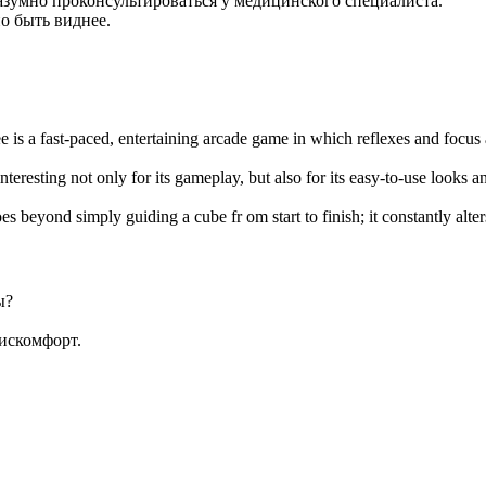
зумно проконсультироваться у медицинского специалиста.
о быть виднее.
e is a fast-paced, entertaining arcade game in which reflexes and focus
interesting not only for its gameplay, but also for its easy-to-use looks 
es beyond simply guiding a cube fr om start to finish; it constantly alte
ы?
искомфорт.