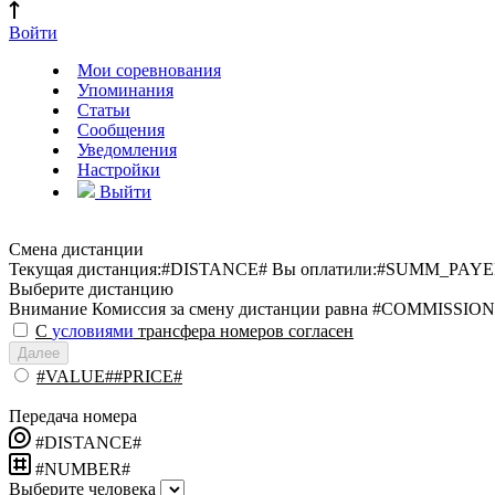
Войти
Мои соревнования
Упоминания
Статьи
Сообщения
Уведомления
Настройки
Выйти
Смена дистанции
Текущая дистанция:
#DISTANCE#
Вы оплатили:
#SUMM_PAYE
Выберите дистанцию
Внимание
Комиссия за смену дистанции равна #COMMISSION
С
условиями
трансфера номеров согласен
Далее
#VALUE##PRICE#
Передача номера
#DISTANCE#
#NUMBER#
Выберите человека