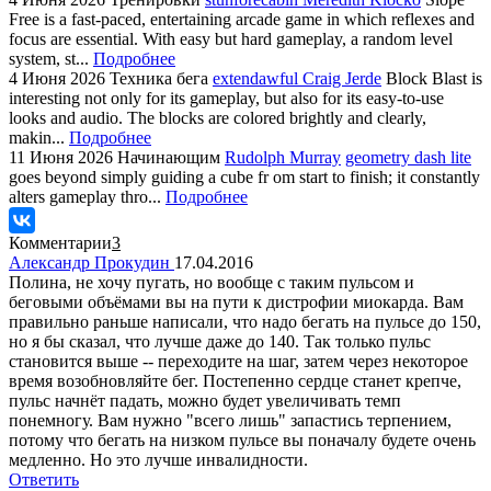
Free is a fast-paced, entertaining arcade game in which reflexes and
focus are essential. With easy but hard gameplay, a random level
system, st...
Подробнее
4 Июня 2026
Техника бега
extendawful Craig Jerde
Block Blast is
interesting not only for its gameplay, but also for its easy-to-use
looks and audio. The blocks are colored brightly and clearly,
makin...
Подробнее
11 Июня 2026
Начинающим
Rudolph Murray
geometry dash lite
goes beyond simply guiding a cube fr om start to finish; it constantly
alters gameplay thro...
Подробнее
Комментарии
3
Александр Прокудин
17.04.2016
Полина, не хочу пугать, но вообще с таким пульсом и
беговыми объёмами вы на пути к дистрофии миокарда. Вам
правильно раньше написали, что надо бегать на пульсе до 150,
но я бы сказал, что лучше даже до 140. Так только пульс
становится выше -- переходите на шаг, затем через некоторое
время возобновляйте бег. Постепенно сердце станет крепче,
пульс начнёт падать, можно будет увеличивать темп
понемногу. Вам нужно "всего лишь" запастись терпением,
потому что бегать на низком пульсе вы поначалу будете очень
медленно. Но это лучше инвалидности.
Ответить