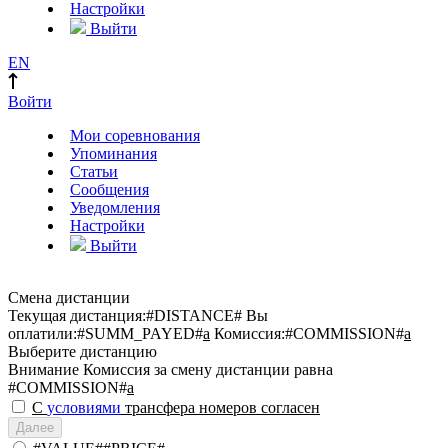
Настройки
Выйти
EN
Войти
Мои соревнования
Упоминания
Статьи
Сообщения
Уведомления
Настройки
Выйти
Смена дистанции
Текущая дистанция:
#DISTANCE#
Вы
оплатили:
#SUMM_PAYED#
a
Комиссия:
#COMMISSION#
a
Выберите дистанцию
Внимание
Комиссия за смену дистанции равна
#COMMISSION#
a
С
условиями
трансфера номеров согласен
Далее