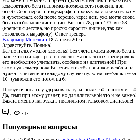
это важно и можно ли ориентироваться на иной показатель
комфортного бега (например возможность говорить при
беге)? Свой первый полумарафон пробежала с таким пульсом
и чувствовала себя после хорошо, через день уже могла снова
бегать небольшие дистанции. Возраст 28, рост 175, вес 68
(крепыш с детства, но пробую сбросить лишнее, так как
готовлюсь к марафону).
Ответ тренера
Владимир Метелкин
18 Апреля 2016
Здравствуйте, Полина!
Бег по пульсу - залог здоровья! Без учета пульса можно бегать
разве что один-два раза в неделю. На остальных тренировках
его необходимо учитывать, особенно на длительной! При
этом пульсометр пока Вы считаете себя новичком особо и не
нужен - считайте по каждому случаю пульс на шее/запястье за
10" (умножив его потом на 6).
Пробуйте поначалу удерживать пульс ниже 160, а потом и 150.
Да, темп при этому упадет, но для длительной это и не важно!
Важна именно нагрузка в правильном пульсовом диапазоне!
3
737
Популярные вопросы
4 Июня 2026
Тренировки
stunforecabin Meredith Klocko
Slope