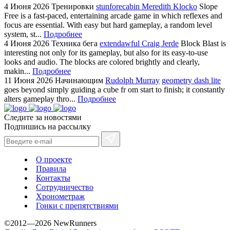
4 Июня 2026
Тренировки
stunforecabin Meredith Klocko
Slope
Free is a fast-paced, entertaining arcade game in which reflexes and
focus are essential. With easy but hard gameplay, a random level
system, st...
Подробнее
4 Июня 2026
Техника бега
extendawful Craig Jerde
Block Blast is
interesting not only for its gameplay, but also for its easy-to-use
looks and audio. The blocks are colored brightly and clearly,
makin...
Подробнее
11 Июня 2026
Начинающим
Rudolph Murray
geometry dash lite
goes beyond simply guiding a cube fr om start to finish; it constantly
alters gameplay thro...
Подробнее
Следите за новостями
Подпишись на рассылку
О проекте
Правила
Контакты
Сотрудничество
Хронометраж
Гонки с препятствиями
©2012—2026 NewRunners