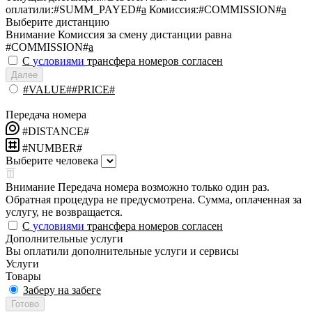
оплатили:
#SUMM_PAYED#
a
Комиссия:
#COMMISSION#
a
Выберите дистанцию
Внимание
Комиссия за смену дистанции равна
#COMMISSION#
a
С
условиями
трансфера номеров согласен
Далее
#VALUE##PRICE#
Передача номера
#DISTANCE#
#NUMBER#
Выберите человека
Внимание
Передача номера возможно только один раз.
Обратная процедура не предусмотрена. Сумма, оплаченная за
услугу, не возвращается.
С
условиями
трансфера номеров согласен
Дополнительные услуги
Вы оплатили дополнительные услуги и сервисы
Услуги
Товары
Заберу на забеге
Готово