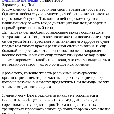
Владимир Метелкин
5 Марта 2016
Здравствуйте, Яна!
К сожалению, Вы не уточнили свои параметры (рост и вес).
Однако в любом случае, существуют общепринятая практика
подготовки бегунов. Так вот, по ней не рекомендуется
начинающему бежать такую дистанцию как полумарафон в
первый тренировочный сезон.
Да, человек без проблем со здоровьем может осилить хоть
завтра даже марафон, но вот послезавтра и после-послезавтра
он бегуном быть перестанет и дальнейшее его здоровье будет
предметом хлопот врачей различной специализации. И еще
большой вопрос, захочет ли он потом после выздоровления
вообще бегать. Конечно существуют уникумы обладающие
таким здоровьем и такой силой воли, что смогут выдержать и
не травмироваться..., но это большое исключение.
Кроме того, конечно же есть различные коммерческие
организации и некоторые частные практикующие тренеры,
которые возможно и смогут предложить Вам помощь, но уже
за рамками данного ресурса...
Я лично могу Вам предложить никуда не торопиться и
поставить своей целью освоить к исходу данного года
соревновательную дистанцию 10 км и на длительных
тренировках пробежать вплоть до полумарафона - это вполне
реальные цели!