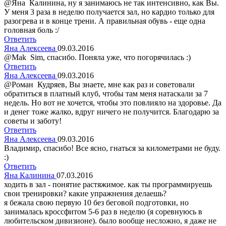
@Яна Калинина, ну я занимаюсь не так интенсивно, как Вы.
У меня 3 раза в неделю получается зал, но кардио только для
разогрева и в конце трени. А правильная обувь - еще одна
головная боль :/
Ответить
Яна Алексеева
09.03.2016
@Mak Sim, спасибо. Поняла уже, что погорячилась :)
Ответить
Яна Алексеева
09.03.2016
@Роман Кудряев, Вы знаете, мне как раз и советовали
обратиться в платный клуб, чтобы там меня натаскали за 7
недель. Но вот не хочется, чтобы это повлияло на здоровье. Да
и денег тоже жалко, вдруг ничего не получится. Благодарю за
советы и заботу!
Ответить
Яна Алексеева
09.03.2016
Владимир, спасибо! Все ясно, гнаться за километрами не буду.
:)
Ответить
Яна Калинина
07.03.2016
ходить в зал - понятие растяжимое. как ты программируешь
свои тренировки? какие упражнения делаешь?
я бежала свою первую 10 без беговой подготовки, но
занималась кроссфитом 5-6 раз в неделю (я соревнуюсь в
любительском дивизионе). было вообще несложно, я даже не