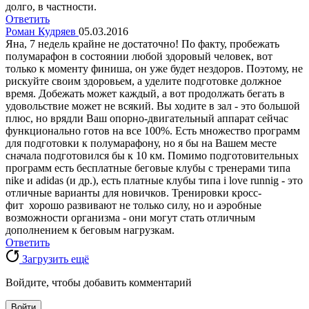
долго, в частности.
Ответить
Роман Кудряев
05.03.2016
Яна, 7 недель крайне не достаточно! По факту, пробежать
полумарафон в состоянии любой здоровый человек, вот
только к моменту финиша, он уже будет нездоров. Поэтому, не
рискуйте своим здоровьем, а уделите подготовке должное
время. Добежать может каждый, а вот продолжать бегать в
удовольствие может не всякий. Вы ходите в зал - это большой
плюс, но врядли Ваш опорно-двигательный аппарат сейчас
функционально готов на все 100%. Есть множество программ
для подготовки к полумарафону, но я бы на Вашем месте
сначала подготовился бы к 10 км. Помимо подготовительных
программ есть бесплатные беговые клубы с тренерами типа
nike и adidas (и др.), есть платные клубы типа i love runnig - это
отличные варианты для новичков. Тренировки кросс-
фит хорошо развивают не только силу, но и аэробные
возможности организма - они могут стать отличным
дополнением к беговым нагрузкам.
Ответить
Загрузить ещё
Войдите, чтобы добавить комментарий
Войти