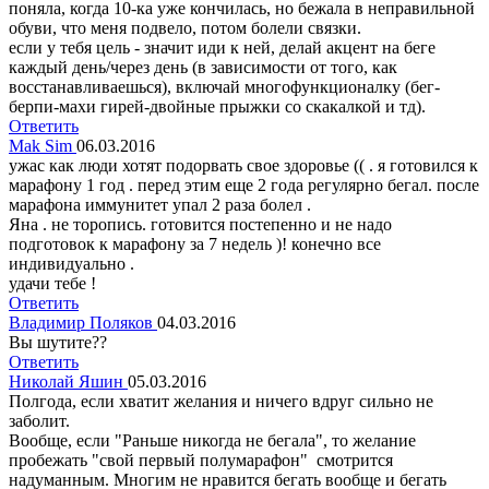
поняла, когда 10-ка уже кончилась, но бежала в неправильной
обуви, что меня подвело, потом болели связки.
если у тебя цель - значит иди к ней, делай акцент на беге
каждый день/через день (в зависимости от того, как
восстанавливаешься), включай многофункционалку (бег-
берпи-махи гирей-двойные прыжки со скакалкой и тд).
Ответить
Mak Sim
06.03.2016
ужас как люди хотят подорвать свое здоровье (( . я готовился к
марафону 1 год . перед этим еще 2 года регулярно бегал. после
марафона иммунитет упал 2 раза болел .
Яна . не торопись. готовится постепенно и не надо
подготовок к марафону за 7 недель )! конечно все
индивидуально .
удачи тебе !
Ответить
Владимир Поляков
04.03.2016
Вы шутите??
Ответить
Николай Яшин
05.03.2016
Полгода, если хватит желания и ничего вдруг сильно не
заболит.
Вообще, если "Раньше никогда не бегала", то желание
пробежать "свой первый полумарафон" смотрится
надуманным. Многим не нравится бегать вообще и бегать