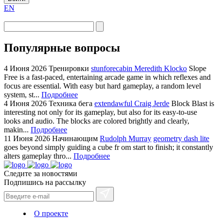
EN
Популярные вопросы
4 Июня 2026
Тренировки
stunforecabin Meredith Klocko
Slope
Free is a fast-paced, entertaining arcade game in which reflexes and
focus are essential. With easy but hard gameplay, a random level
system, st...
Подробнее
4 Июня 2026
Техника бега
extendawful Craig Jerde
Block Blast is
interesting not only for its gameplay, but also for its easy-to-use
looks and audio. The blocks are colored brightly and clearly,
makin...
Подробнее
11 Июня 2026
Начинающим
Rudolph Murray
geometry dash lite
goes beyond simply guiding a cube fr om start to finish; it constantly
alters gameplay thro...
Подробнее
Следите за новостями
Подпишись на рассылку
О проекте