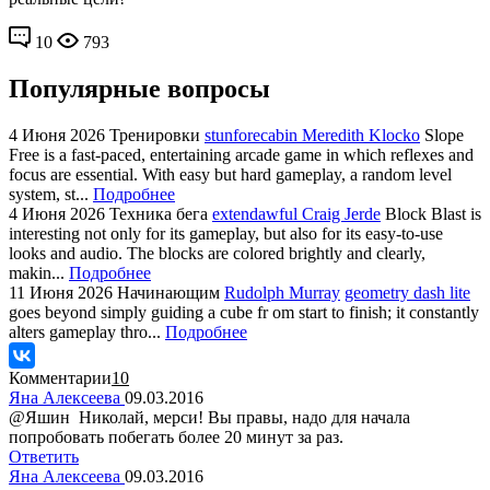
10
793
Популярные вопросы
4 Июня 2026
Тренировки
stunforecabin Meredith Klocko
Slope
Free is a fast-paced, entertaining arcade game in which reflexes and
focus are essential. With easy but hard gameplay, a random level
system, st...
Подробнее
4 Июня 2026
Техника бега
extendawful Craig Jerde
Block Blast is
interesting not only for its gameplay, but also for its easy-to-use
looks and audio. The blocks are colored brightly and clearly,
makin...
Подробнее
11 Июня 2026
Начинающим
Rudolph Murray
geometry dash lite
goes beyond simply guiding a cube fr om start to finish; it constantly
alters gameplay thro...
Подробнее
Комментарии
10
Яна Алексеева
09.03.2016
@Яшин Николай, мерси! Вы правы, надо для начала
попробовать побегать более 20 минут за раз.
Ответить
Яна Алексеева
09.03.2016