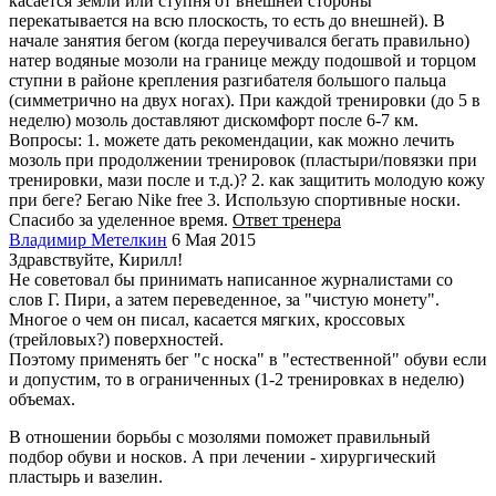
касается земли или ступня от внешней стороны
перекатывается на всю плоскость, то есть до внешней). В
начале занятия бегом (когда переучивался бегать правильно)
натер водяные мозоли на границе между подошвой и торцом
ступни в районе крепления разгибателя большого пальца
(симметрично на двух ногах). При каждой тренировки (до 5 в
неделю) мозоль доставляют дискомфорт после 6-7 км.
Вопросы: 1. можете дать рекомендации, как можно лечить
мозоль при продолжении тренировок (пластыри/повязки при
тренировки, мази после и т.д.)? 2. как защитить молодую кожу
при беге? Бегаю Nike free 3. Использую спортивные носки.
Спасибо за уделенное время.
Ответ тренера
Владимир Метелкин
6 Мая 2015
Здравствуйте, Кирилл!
Не советовал бы принимать написанное журналистами со
слов Г. Пири, а затем переведенное, за "чистую монету".
Многое о чем он писал, касается мягких, кроссовых
(трейловых?) поверхностей.
Поэтому применять бег "с носка" в "естественной" обуви если
и допустим, то в ограниченных (1-2 тренировках в неделю)
объемах.
В отношении борьбы с мозолями поможет правильный
подбор обуви и носков. А при лечении - хирургический
пластырь и вазелин.