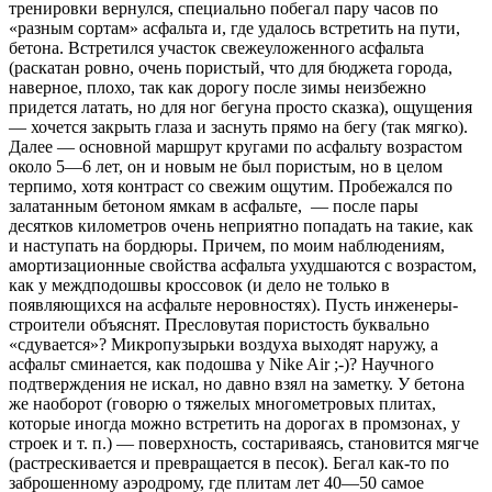
тренировки вернулся, специально побегал пару часов по
«разным сортам» асфальта и, где удалось встретить на пути,
бетона. Встретился участок свежеуложенного асфальта
(раскатан ровно, очень пористый, что для бюджета города,
наверное, плохо, так как дорогу после зимы неизбежно
придется латать, но для ног бегуна просто сказка), ощущения
— хочется закрыть глаза и заснуть прямо на бегу (так мягко).
Далее — основной маршрут кругами по асфальту возрастом
около 5—6 лет, он и новым не был пористым, но в целом
терпимо, хотя контраст со свежим ощутим. Пробежался по
залатанным бетоном ямкам в асфальте, — после пары
десятков километров очень неприятно попадать на такие, как
и наступать на бордюры. Причем, по моим наблюдениям,
амортизационные свойства асфальта ухудшаются с возрастом,
как у междподошвы кроссовок (и дело не только в
появляющихся на асфальте неровностях). Пусть инженеры-
строители объяснят. Пресловутая пористость буквально
«сдувается»? Микропузырьки воздуха выходят наружу, а
асфальт сминается, как подошва у Nike Air ;-)? Научного
подтверждения не искал, но давно взял на заметку. У бетона
же наоборот (говорю о тяжелых многометровых плитах,
которые иногда можно встретить на дорогах в промзонах, у
строек и т. п.) — поверхность, состариваясь, становится мягче
(растрескивается и превращается в песок). Бегал как-то по
заброшенному аэродрому, где плитам лет 40—50 самое