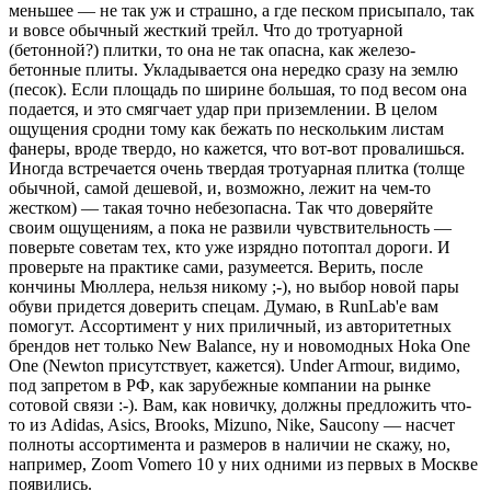
меньшее — не так уж и страшно, а где песком присыпало, так
и вовсе обычный жесткий трейл. Что до тротуарной
(бетонной?) плитки, то она не так опасна, как железо-
бетонные плиты. Укладывается она нередко сразу на землю
(песок). Если площадь по ширине большая, то под весом она
подается, и это смягчает удар при приземлении. В целом
ощущения сродни тому как бежать по нескольким листам
фанеры, вроде твердо, но кажется, что вот-вот провалишься.
Иногда встречается очень твердая тротуарная плитка (толще
обычной, самой дешевой, и, возможно, лежит на чем-то
жестком) — такая точно небезопасна. Так что доверяйте
своим ощущениям, а пока не развили чувствительность —
поверьте советам тех, кто уже изрядно потоптал дороги. И
проверьте на практике сами, разумеется. Верить, после
кончины Мюллера, нельзя никому ;-), но выбор новой пары
обуви придется доверить спецам. Думаю, в RunLab'е вам
помогут. Ассортимент у них приличный, из авторитетных
брендов нет только New Balance, ну и новомодных Hoka One
One (Newton присутствует, кажется). Under Armour, видимо,
под запретом в РФ, как зарубежные компании на рынке
сотовой связи :-). Вам, как новичку, должны предложить что-
то из Adidas, Asics, Brooks, Mizuno, Nike, Saucony — насчет
полноты ассортимента и размеров в наличии не скажу, но,
например, Zoom Vomero 10 у них одними из первых в Москве
появились.