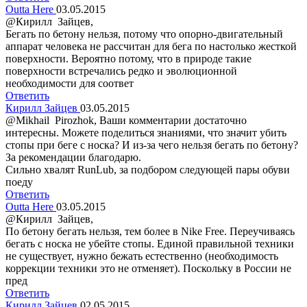
Outta Here
03.05.2015
@Кирилл Зайцев,
Бегать по бетону нельзя, потому что опорно-двигательный
аппарат человека не рассчитан для бега по настолько жесткой
поверхности. Вероятно потому, что в природе такие
поверхности встречались редко и эволюционной
необходимости для соответ
Ответить
Кирилл Зайцев
03.05.2015
@Мikhail Рirozhok, Ваши комментарии достаточно
интересны. Можете поделиться знаниями, что значит убить
стопы при беге с носка? И из-за чего нельзя бегать по бетону?
За рекомендации благодарю.
Сильно хвалят RunLub, за подбором следующей пары обуви
поеду
Ответить
Outta Here
03.05.2015
@Кирилл Зайцев,
По бетону бегать нельзя, тем более в Nike Free. Переучиваясь
бегать с носка не убейте стопы. Единой правильной техники
не существует, нужно бежать естественно (необходимость
коррекции техники это не отменяет). Поскольку в России не
пред
Ответить
Кирилл Зайцев
02.05.2015