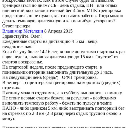
воскресных забегах. Как в этом случае будет оптимально
тренироваться по дням? СБ - день отдыха, ПН - или отдых
или легкий восстановительный бег 4-5км. МПК-тренировка
вроде отдельно не нужна, хватит самих забегов. Тогда можно
делать темповую, длительную и какие-нибудь ускорения?
Ответ тренера
Владимир Метелкин
8 Апреля 2015
Здравствуйте, Олег!
Ежедневные старты на дистанцию 4-5 км - вещь
неоднозначная!
Если бегуну более 14-16 лет, вполне допустимо стартовать раз
в две недели, выполняя длительную до 15 км в "пустое" от
стартов воскресенье.
На стартовой неделе, после предыдущего старта, в
понедельник-вторник выполнить длительную до 1 часа.
На следующий день (среда?) - ОФП-тренировка.
В четверг - спринтерская тренировка на коротких (средних)
отрезках.
Пятницу можно отдохнуть, а в субботу выполнить разминку.
Не стоит первые старты бежать на результат - необходимо
выполнять темповую работу - бежать по пульсу в темпе
ПАНО - либо целиком 5 км. либо выстраивать повторный бег
на отрезках по 2-3 км (2-3 раза) через отдых трусцой около 5
минут.