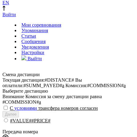
EN
Войти
Мои соревнования
Упоминания
Статьи
Сообщения
Уведомления
Настройки
Выйти
Смена дистанции
Текущая дистанция:
#DISTANCE#
Вы
оплатили:
#SUMM_PAYED#
a
Комиссия:
#COMMISSION#
a
Выберите дистанцию
Внимание
Комиссия за смену дистанции равна
#COMMISSION#
a
С
условиями
трансфера номеров согласен
Далее
#VALUE##PRICE#
Передача номера