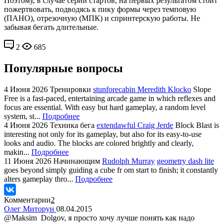
Поэтому, в случае серии стартов, на первых результатом стоит
пожертвовать, подводясь к пику формы через темповую
(ПАНО), отрезочную (МПК) и спринтерскую работы. Не
забывая бегать длительные.
2
685
Популярные вопросы
4 Июня 2026
Тренировки
stunforecabin Meredith Klocko
Slope
Free is a fast-paced, entertaining arcade game in which reflexes and
focus are essential. With easy but hard gameplay, a random level
system, st...
Подробнее
4 Июня 2026
Техника бега
extendawful Craig Jerde
Block Blast is
interesting not only for its gameplay, but also for its easy-to-use
looks and audio. The blocks are colored brightly and clearly,
makin...
Подробнее
11 Июня 2026
Начинающим
Rudolph Murray
geometry dash lite
goes beyond simply guiding a cube fr om start to finish; it constantly
alters gameplay thro...
Подробнее
Комментарии
2
Олег Миторун
08.04.2015
@Maksim Dolgov, я просто хочу лучше понять как надо