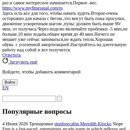
раз и самое интересное начинается.Первое -вес.
https://www.myfitnesspal.com/ru
Здесь есть все для того, чтобы начать худеть.Второе-очень
осторожно для начала с бегом.,это могут быть пока прогулки,
движение ускоренным шагом ,пульс должен быть выше 90/
мин, от получаса.Через неделю включайте пробежки -5 мин,не
больше,10 мин ходьба,общее время до 40 мин.Ничего не
мешает уже сейчас заниматься,не ждать тепла.Хорошая
обувь с усиленной амортизацией.Настройтесь на длительную
работу над собой и все получится.
Ответить
Загрузить ещё
Войдите, чтобы добавить комментарий
Войти
EN
Популярные вопросы
4 Июня 2026
Тренировки
stunforecabin Meredith Klocko
Slope
Free is a fast-paced, entertaining arcade game in which reflexes and