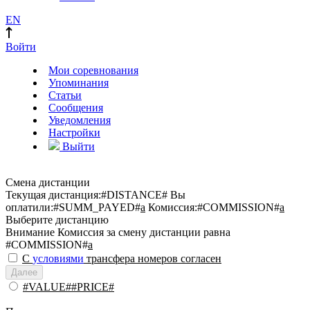
EN
Войти
Мои соревнования
Упоминания
Статьи
Сообщения
Уведомления
Настройки
Выйти
Смена дистанции
Текущая дистанция:
#DISTANCE#
Вы
оплатили:
#SUMM_PAYED#
a
Комиссия:
#COMMISSION#
a
Выберите дистанцию
Внимание
Комиссия за смену дистанции равна
#COMMISSION#
a
С
условиями
трансфера номеров согласен
Далее
#VALUE##PRICE#