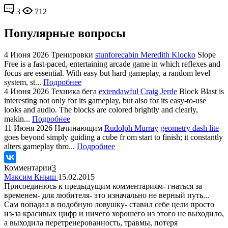
3
712
Популярные вопросы
4 Июня 2026
Тренировки
stunforecabin Meredith Klocko
Slope
Free is a fast-paced, entertaining arcade game in which reflexes and
focus are essential. With easy but hard gameplay, a random level
system, st...
Подробнее
4 Июня 2026
Техника бега
extendawful Craig Jerde
Block Blast is
interesting not only for its gameplay, but also for its easy-to-use
looks and audio. The blocks are colored brightly and clearly,
makin...
Подробнее
11 Июня 2026
Начинающим
Rudolph Murray
geometry dash lite
goes beyond simply guiding a cube fr om start to finish; it constantly
alters gameplay thro...
Подробнее
Комментарии
3
Максим Кныш
15.02.2015
Присоединюсь к предыдущим комментариям- гнаться за
временем- для любителя- это изначально не верный путь...
Сам попадал в подобную ловушку- ставил себе цели просто
из-за красивых цифр и ничего хорошего из этого не выходило,
а выходила перетренерованность, травмы, потеря