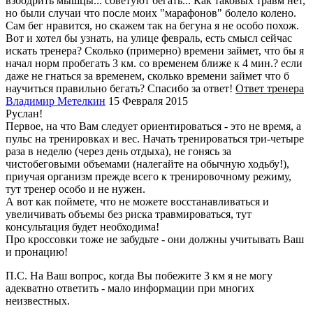
взбодрить мышцы... советуют бегать... Как таковых травм нет,
но были случаи что после моих "марафонов" болело колено.
Сам бег нравится, но скажем так на бегуна я не особо похож.
Вот и хотел бы узнать, на улице февраль, есть смысл сейчас
искать тренера? Сколько (примерно) времени займет, что бы я
начал норм пробегать 3 км. со временем ближе к 4 мин.? если
даже не гнаться за временем, сколько времени займет что б
научиться правильно бегать? Спасибо за ответ!
Ответ тренера
Владимир Метелкин
15 Февраля 2015
Руслан!
Первое, на что Вам следует ориентироваться - это не время, а
пульс на тренировках и вес. Начать тренироваться три-четыре
раза в неделю (через день отдыха), не гонясь за
чистобеговыми объемами (налегайте на обычную ходьбу!),
приучая организм прежде всего к тренировочному режиму,
тут тренер особо и не нужен.
А вот как поймете, что не можете восстанавливаться и
увеличивать объемы без риска травмироваться, тут
консультация будет необходима!
Про кроссовки тоже не забудьте - они должны учитывать Ваш
и пронацию!
П.С. На Ваш вопрос, когда Вы побежите 3 км я не могу
адекватно ответить - мало информации при многих
неизвестных.