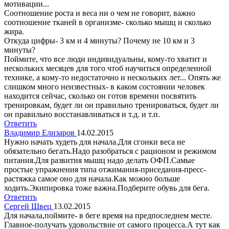
мотивации...
Соотношение роста и веса ни о чем не говорит, важно
соотношение тканей в организме- сколько мышц и сколько
жира.
Откуда цифры- 3 км и 4 минуты? Почему не 10 км и 3
минуты?
Поймите, что все люди индивидуальны, кому-то хватит и
нескольких месяцев для того чтоб научиться определенной
технике, а кому-то недостаточно и нескольких лет... Опять же
слишком много неизвестных- в каком состоянии человек
находится сейчас, сколько он готов времени посвятить
тренировкам, будет ли он правильно тренироваться, будет ли
он правильно восстанавливаться и т.д. и т.п.
Ответить
Владимир Елизаров
14.02.2015
Нужно начать худеть для начала.Для сгонки веса не
обязательно бегать.Надо разобраться с рационом и режимом
питания.Для развития мышц надо делать ОФП.Самые
простые упражнения типа отжимания-приседания-пресс-
растяжка самое оно для начала.Как можно больше
ходить.Экипировка тоже важна.Подберите обувь для бега.
Ответить
Сергей Швец
13.02.2015
Для начала,поймите- в беге время на предпоследнем месте.
Главное-получать удовольствие от самого процесса.А тут как