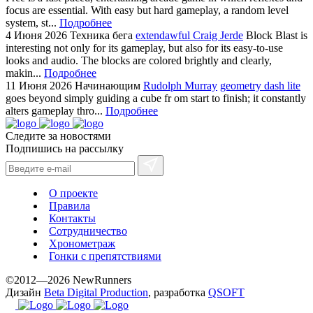
focus are essential. With easy but hard gameplay, a random level
system, st...
Подробнее
4 Июня 2026
Техника бега
extendawful Craig Jerde
Block Blast is
interesting not only for its gameplay, but also for its easy-to-use
looks and audio. The blocks are colored brightly and clearly,
makin...
Подробнее
11 Июня 2026
Начинающим
Rudolph Murray
geometry dash lite
goes beyond simply guiding a cube fr om start to finish; it constantly
alters gameplay thro...
Подробнее
Следите за новостями
Подпишись на рассылку
О проекте
Правила
Контакты
Сотрудничество
Хронометраж
Гонки с препятствиями
©2012—2026 NewRunners
Дизайн
Beta Digital Production
, разработка
QSOFT