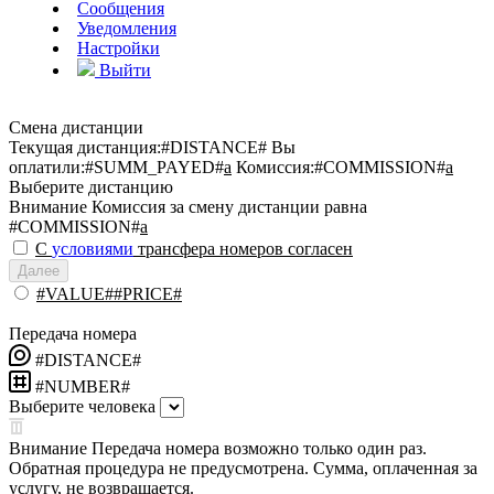
Сообщения
Уведомления
Настройки
Выйти
Смена дистанции
Текущая дистанция:
#DISTANCE#
Вы
оплатили:
#SUMM_PAYED#
a
Комиссия:
#COMMISSION#
a
Выберите дистанцию
Внимание
Комиссия за смену дистанции равна
#COMMISSION#
a
С
условиями
трансфера номеров согласен
Далее
#VALUE##PRICE#
Передача номера
#DISTANCE#
#NUMBER#
Выберите человека
Внимание
Передача номера возможно только один раз.
Обратная процедура не предусмотрена. Сумма, оплаченная за
услугу, не возвращается.