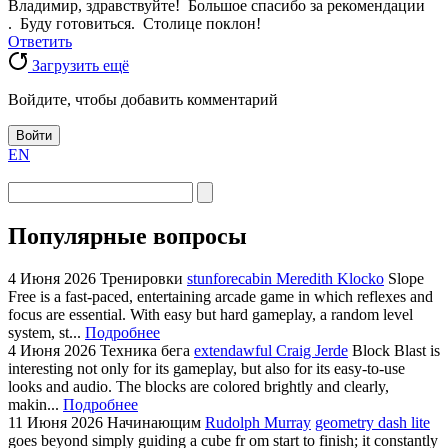
Владимир, здравствуйте! Большое спасибо за рекомендации
. Буду готовиться. Столице поклон!
Ответить
Загрузить ещё
Войдите, чтобы добавить комментарий
Войти
EN
Популярные вопросы
4 Июня 2026
Тренировки
stunforecabin Meredith Klocko
Slope
Free is a fast-paced, entertaining arcade game in which reflexes and
focus are essential. With easy but hard gameplay, a random level
system, st...
Подробнее
4 Июня 2026
Техника бега
extendawful Craig Jerde
Block Blast is
interesting not only for its gameplay, but also for its easy-to-use
looks and audio. The blocks are colored brightly and clearly,
makin...
Подробнее
11 Июня 2026
Начинающим
Rudolph Murray
geometry dash lite
goes beyond simply guiding a cube fr om start to finish; it constantly