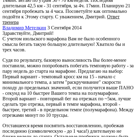
14мин. Бегаю по утрам 50 - 70 км/неделя. Последняя
длительная 42,5 км - 31 сентября, за 4ч. 17мин. Планирую 21
сентября пробежать за 4 часа. Посоветуйте как оптимально
подойти к Этому старту. С уважением, Дмитрий.
Ответ
тренера
Владимир Метелкин
3 Сентября 2014
Здравствуйте, Дмитрий!
С учетом июльского марафона Вам не было особенного
смысла бегать такую большую длительную! Хватило бы и
трех часов.
Судя по результату, базовую выносливость Вы более-менее
поставили, можно попробовать побегать темповую работу - за
пару недель до старта на марафоне. Предлагаю на выбор:
Первый вариант - темповый кросс км на 15 - начало с
минимального темпа, а затем "раскручивание" скорости
походу до предельных значений, если получится выше ПАНО
- секунд на 10 быстрее Вашего темпа на полумарафоне.
Второй вариант - повторный бег на отрезках по ~5км, лучше
сделать три отрезка, первый в темпе марафона, второй -
быстрее, третий - в предельном темпе (полумарафона). Между
отрезками минут по 10 трусцы.
Отставшееся время посвятить восстановлению, пробежав
последнюю (символическую - до 1 часа!) длительную не
ближе недели до старта. Остальные пробежки должны быть