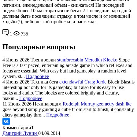
легкими, еженедельный объем - снижаться! На последней
неделе более 10 км стараться не бегать! Последние пара дней
должны быть посвящены отдыху, в том числе и от излишней
ходьбы(!), либо легкой пробежке и растяжке.
1
735
Популярные вопросы
4 Июня 2026
Тренировки
stunforecabin Meredith Klocko
Slope
Free is a fast-paced, entertaining arcade game in which reflexes and
focus are essential. With easy but hard gameplay, a random level
system, st...
Подробнее
4 Июня 2026
Техника бега
extendawful Craig Jerde
Block Blast is
interesting not only for its gameplay, but also for its easy-to-use
looks and audio. The blocks are colored brightly and clearly,
makin...
Подробнее
11 Июня 2026
Начинающим
Rudolph Murray
geometry dash lite
goes beyond simply guiding a cube fr om start to finish; it constantly
alters gameplay thro...
Подробнее
Комментарии
1
Дмитрий Лунин
04.09.2014