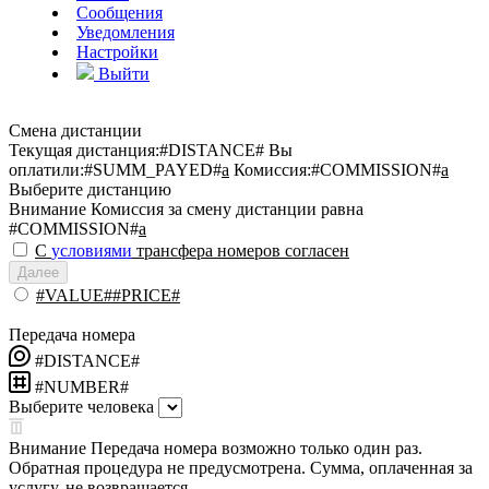
Сообщения
Уведомления
Настройки
Выйти
Смена дистанции
Текущая дистанция:
#DISTANCE#
Вы
оплатили:
#SUMM_PAYED#
a
Комиссия:
#COMMISSION#
a
Выберите дистанцию
Внимание
Комиссия за смену дистанции равна
#COMMISSION#
a
С
условиями
трансфера номеров согласен
Далее
#VALUE##PRICE#
Передача номера
#DISTANCE#
#NUMBER#
Выберите человека
Внимание
Передача номера возможно только один раз.
Обратная процедура не предусмотрена. Сумма, оплаченная за
услугу, не возвращается.