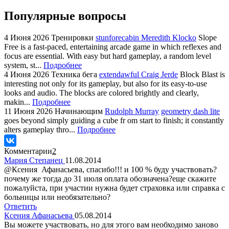
Популярные вопросы
4 Июня 2026
Тренировки
stunforecabin Meredith Klocko
Slope
Free is a fast-paced, entertaining arcade game in which reflexes and
focus are essential. With easy but hard gameplay, a random level
system, st...
Подробнее
4 Июня 2026
Техника бега
extendawful Craig Jerde
Block Blast is
interesting not only for its gameplay, but also for its easy-to-use
looks and audio. The blocks are colored brightly and clearly,
makin...
Подробнее
11 Июня 2026
Начинающим
Rudolph Murray
geometry dash lite
goes beyond simply guiding a cube fr om start to finish; it constantly
alters gameplay thro...
Подробнее
Комментарии
2
Мария Степанец
11.08.2014
@Ксения Афанасьева, спасибо!!! и 100 % буду участвовать?
почему же тогда до 31 июля оплата обозначена?еще скажите
пожалуйста, при участии нужна будет страховка или справка с
больницы или необязательно?
Ответить
Ксения Афанасьева
05.08.2014
Вы можете участвовать, но для этого вам необходимо заново