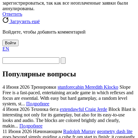
зарегистрироваться, так как все неоплаченные заявки были
аннулированы.
Ответить
Загрузить ещё
Войдите, чтобы добавить комментарий
Войти
EN
Популярные вопросы
4 Июня 2026
Тренировки
stunforecabin Meredith Klocko
Slope
Free is a fast-paced, entertaining arcade game in which reflexes and
focus are essential. With easy but hard gameplay, a random level
system, st...
Подробнее
4 Июня 2026
Техника бега
extendawful Craig Jerde
Block Blast is
interesting not only for its gameplay, but also for its easy-to-use
looks and audio. The blocks are colored brightly and clearly,
makin...
Подробнее
11 Июня 2026
Начинающим
Rudolph Murray
geometry dash lite
goes beyond simply guiding a cube fr om start to finish; it constantly