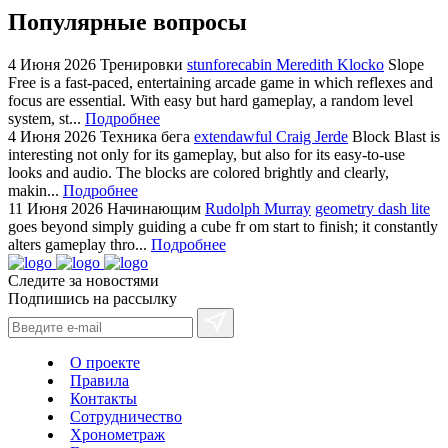
Популярные вопросы
4 Июня 2026
Тренировки
stunforecabin Meredith Klocko
Slope
Free is a fast-paced, entertaining arcade game in which reflexes and
focus are essential. With easy but hard gameplay, a random level
system, st...
Подробнее
4 Июня 2026
Техника бега
extendawful Craig Jerde
Block Blast is
interesting not only for its gameplay, but also for its easy-to-use
looks and audio. The blocks are colored brightly and clearly,
makin...
Подробнее
11 Июня 2026
Начинающим
Rudolph Murray
geometry dash lite
goes beyond simply guiding a cube fr om start to finish; it constantly
alters gameplay thro...
Подробнее
Следите за новостями
Подпишись на рассылку
О проекте
Правила
Контакты
Сотрудничество
Хронометраж