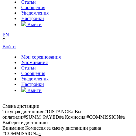
Статьи
Сообщения
Уведомления
Настройки
Выйти
EN
Войти
Мои соревнования
Упоминания
Статьи
Сообщения
Уведомления
Настройки
Выйти
Смена дистанции
Текущая дистанция:
#DISTANCE#
Вы
оплатили:
#SUMM_PAYED#
a
Комиссия:
#COMMISSION#
a
Выберите дистанцию
Внимание
Комиссия за смену дистанции равна
#COMMISSION#
a