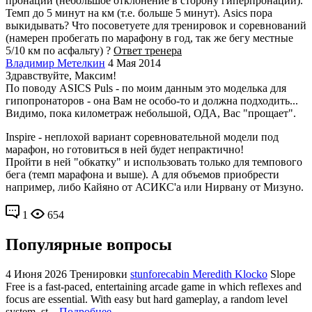
пронации (небольшое отклонение в сторону гиперпронации).
Темп до 5 минут на км (т.е. больше 5 минут). Asics пора
выкидывать? Что посоветуете для тренировок и соревнований
(намерен пробегать по марафону в год, так же бегу местные
5/10 км по асфальту) ?
Ответ тренера
Владимир Метелкин
4 Мая 2014
Здравствуйте, Максим!
По поводу АSICS Puls - по моим данным это моделька для
гипопронаторов - она Вам не особо-то и должна подходить...
Видимо, пока километраж небольшой, ОДА, Вас "прощает".
Inspire - неплохой вариант соревновательной модели под
марафон, но готовиться в ней будет непрактично!
Пройти в ней "обкатку" и использовать только для темпового
бега (темп марафона и выше). А для объемов приобрести
например, либо Кайяно от АСИКС'а или Нирвану от Мизуно.
1
654
Популярные вопросы
4 Июня 2026
Тренировки
stunforecabin Meredith Klocko
Slope
Free is a fast-paced, entertaining arcade game in which reflexes and
focus are essential. With easy but hard gameplay, a random level
system, st...
Подробнее