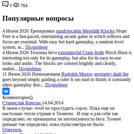
5
784
Популярные вопросы
4 Июня 2026
Тренировки
stunforecabin Meredith Klocko
Slope
Free is a fast-paced, entertaining arcade game in which reflexes and
focus are essential. With easy but hard gameplay, a random level
system, st...
Подробнее
4 Июня 2026
Техника бега
extendawful Craig Jerde
Block Blast is
interesting not only for its gameplay, but also for its easy-to-use
looks and audio. The blocks are colored brightly and clearly,
makin...
Подробнее
11 Июня 2026
Начинающим
Rudolph Murray
geometry dash lite
goes beyond simply guiding a cube fr om start to finish; it constantly
alters gameplay thro...
Подробнее
Комментарии
5
Станислав Крисан
14.04.2014
В моем случае- чтоб не простудить горло. Пока еще не
настолько тепло утрами в Тюмени. И еще я для себя так
определяю, не превышена ли интенсивность бега. Точнее
раньше так определял, пока пульсометра не было.
Ответить