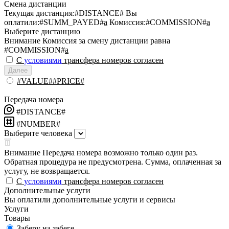
Смена дистанции
Текущая дистанция:
#DISTANCE#
Вы
оплатили:
#SUMM_PAYED#
a
Комиссия:
#COMMISSION#
a
Выберите дистанцию
Внимание
Комиссия за смену дистанции равна
#COMMISSION#
a
С
условиями
трансфера номеров согласен
Далее
#VALUE##PRICE#
Передача номера
#DISTANCE#
#NUMBER#
Выберите человека
Внимание
Передача номера возможно только один раз.
Обратная процедура не предусмотрена. Сумма, оплаченная за
услугу, не возвращается.
С
условиями
трансфера номеров согласен
Дополнительные услуги
Вы оплатили дополнительные услуги и сервисы
Услуги
Товары
Заберу на забеге