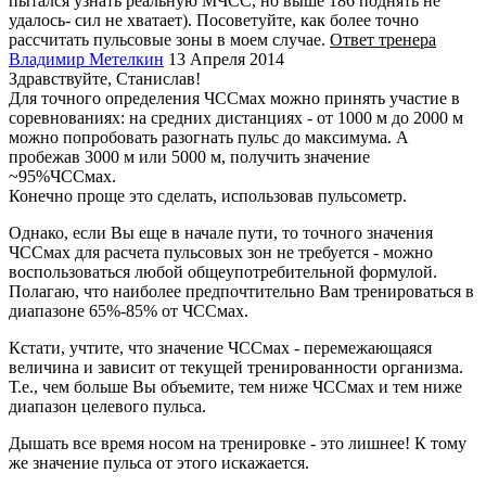
пытался узнать реальную МЧСС, но выше 186 поднять не
удалось- сил не хватает). Посоветуйте, как более точно
рассчитать пульсовые зоны в моем случае.
Ответ тренера
Владимир Метелкин
13 Апреля 2014
Здравствуйте, Станислав!
Для точного определения ЧССмах можно принять участие в
соревнованиях: на средних дистанциях - от 1000 м до 2000 м
можно попробовать разогнать пульс до максимума. А
пробежав 3000 м или 5000 м, получить значение
~95%ЧССмах.
Конечно проще это сделать, использовав пульсометр.
Однако, если Вы еще в начале пути, то точного значения
ЧССмах для расчета пульсовых зон не требуется - можно
воспользоваться любой общеупотребительной формулой.
Полагаю, что наиболее предпочтительно Вам тренироваться в
диапазоне 65%-85% от ЧССмах.
Кстати, учтите, что значение ЧССмах - перемежающаяся
величина и зависит от текущей тренированности организма.
Т.е., чем больше Вы объемите, тем ниже ЧССмах и тем ниже
диапазон целевого пульса.
Дышать все время носом на тренировке - это лишнее! К тому
же значение пульса от этого искажается.