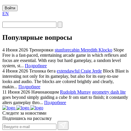
Войти
EN
Популярные вопросы
4 Июня 2026
Тренировки
stunforecabin Meredith Klocko
Slope
Free is a fast-paced, entertaining arcade game in which reflexes and
focus are essential. With easy but hard gameplay, a random level
system, st...
Подробнее
4 Июня 2026
Техника бега
extendawful Craig Jerde
Block Blast is
interesting not only for its gameplay, but also for its easy-to-use
looks and audio. The blocks are colored brightly and clearly,
makin...
Подробнее
11 Июня 2026
Начинающим
Rudolph Murray
geometry dash lite
goes beyond simply guiding a cube fr om start to finish; it constantly
alters gameplay thro...
Подробнее
Следите за новостями
Подпишись на рассылку