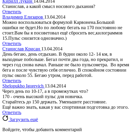
Кирилл Лукин
14.04.2014
Станислав, а какой смысл носового дыхания?
Ответить
Владимир Елизаров
13.04.2014
Можно воспользоваться формулой Карвонена.Большой
ошибки не будет.Но по любому бегать на 170 постоянно не
стоит.Вам бы я посоветовал ещё сбросить вес,килограммов
15.Пульс снизится однозначно.)
Ответить
Станислав Крисан
13.04.2014
День бегаю, день отдыхаю. В будни около 12- 14 км, в
выходные побольше. Бегал почти два года, но прекратил, и
через год снова начал. Раньше не было пульсометра. Во время
бега и после чувствую себя отлично. В спокойном состоянии
пульс около 55. Бегаю утром, перед работой.
Ответить
Shelopukho Igorevich
13.04.2014
Через день по 10-17, а в промежутках что?
170 - очень высокий пульс для новичка.
Старайтесь до 150 держать. Уменьшите расстояние.
Ещё важно знать, какая у вас спортивная подготовка до этого.
Ответить
Загрузить ещё
Войдите, чтобы добавить комментарий