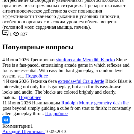
потребление кислорода и увеличивают работоспособность
организма в экстремальных ситуациях. Препарат оказывает
антигипоксическое действие за счет повышения
эффективности тканевого дыхания в условиях гипоксии,
особенно в органах с высоким уровнем обмена веществ
(головной мозг, сердечная мышца, печень).
1
827
Популярные вопросы
4 Июня 2026
Тренировки
stunforecabin Meredith Klocko
Slope
Free is a fast-paced, entertaining arcade game in which reflexes and
focus are essential. With easy but hard gameplay, a random level
system, st...
Подробнее
4 Июня 2026
Техника бега
extendawful Craig Jerde
Block Blast is
interesting not only for its gameplay, but also for its easy-to-use
looks and audio. The blocks are colored brightly and clearly,
makin...
Подробнее
11 Июня 2026
Начинающим
Rudolph Murray
geometry dash lite
goes beyond simply guiding a cube fr om start to finish; it constantly
alters gameplay thro...
Подробнее
Комментарии
1
Аркадий Щенников
10.09.2013