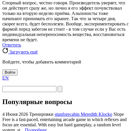
Спорный вопрос, честно говоря. Производитель уверяет, что
он действует сразу же, но лично я его эффект почувствовал
только на вторую неделю приёма. Альпинисты тоже
начинают принимать его заранее. Так что за четыре дня,
скорее всего, будет бесполезен. Вообще, экспериментировать с
фармой перед забегом не стоит - в том случае если у Вас есть
индивидуальная непереносимость вещества, восстановиться
времени не будет.
Ответить
Загрузить ещё
Войдите, чтобы добавить комментарий
Войти
EN
Популярные вопросы
4 Июня 2026
Тренировки
stunforecabin Meredith Klocko
Slope
Free is a fast-paced, entertaining arcade game in which reflexes and
focus are essential. With easy but hard gameplay, a random level
system, st...
Подробнее