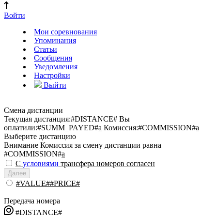
Войти
Мои соревнования
Упоминания
Статьи
Сообщения
Уведомления
Настройки
Выйти
Смена дистанции
Текущая дистанция:
#DISTANCE#
Вы
оплатили:
#SUMM_PAYED#
a
Комиссия:
#COMMISSION#
a
Выберите дистанцию
Внимание
Комиссия за смену дистанции равна
#COMMISSION#
a
С
условиями
трансфера номеров согласен
Далее
#VALUE##PRICE#
Передача номера
#DISTANCE#