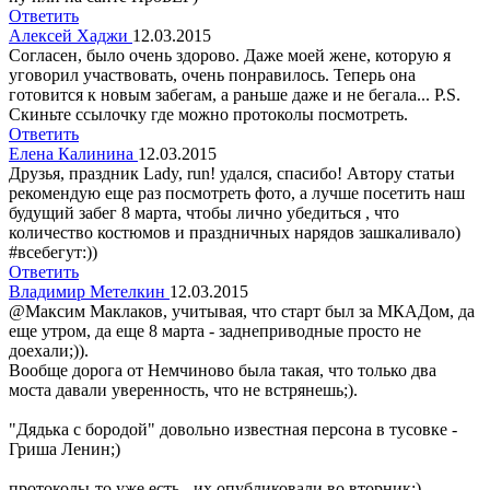
Ответить
Алексей Хаджи
12.03.2015
Согласен, было очень здорово. Даже моей жене, которую я
уговорил участвовать, очень понравилось. Теперь она
готовится к новым забегам, а раньше даже и не бегала... P.S.
Скиньте ссылочку где можно протоколы посмотреть.
Ответить
Елена Калинина
12.03.2015
Друзья, праздник Lady, run! удался, спасибо! Автору статьи
рекомендую еще раз посмотреть фото, а лучше посетить наш
будущий забег 8 марта, чтобы лично убедиться , что
количество костюмов и праздничных нарядов зашкаливало)
#всебегут:))
Ответить
Владимир Метелкин
12.03.2015
@Максим Маклаков, учитывая, что старт был за МКАДом, да
еще утром, да еще 8 марта - заднеприводные просто не
доехали;)).
Вообще дорога от Немчиново была такая, что только два
моста давали уверенность, что не встрянешь;).
"Дядька с бородой" довольно известная персона в тусовке -
Гриша Ленин;)
протоколы-то уже есть - их опубликовали во вторник;)