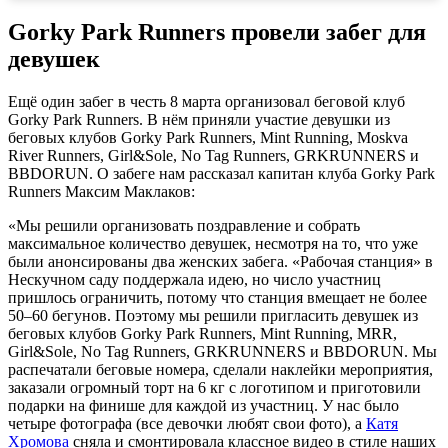
Gorky Park Runners провели забег для
девушек
Ещё один забег в честь 8 марта организовал беговой клуб
Gorky Park Runners. В нём приняли участие девушки из
беговых клубов Gorky Park Runners, Mint Running, Moskva
River Runners, Girl&Sole, No Tag Runners, GRKRUNNERS и
BBDORUN. О забеге нам рассказал капитан клуба Gorky Park
Runners Максим Маклаков:
«Мы решили организовать поздравление и собрать
максимальное количество девушек, несмотря на то, что уже
были анонсированы два женских забега. «Рабочая станция» в
Нескучном саду поддержала идею, но число участниц
пришлось ограничить, потому что станция вмещает не более
50–60 бегунов. Поэтому мы решили пригласить девушек из
беговых клубов Gorky Park Runners, Mint Running, MRR,
Girl&Sole, No Tag Runners, GRKRUNNERS и BBDORUN. Мы
распечатали беговые номера, сделали наклейки мероприятия,
заказали огромный торт на 6 кг с логотипом и приготовили
подарки на финише для каждой из участниц. У нас было
четыре фотографа (все девочки любят свои фото), а
Катя
Хромова
сняла и смонтировала классное видео в стиле наших