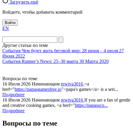
Загрузить ещё
Войдите, чтобы добавить комментарий
Войти
EN
Другие статьи по теме
События
Чем будет жить беговой мир: 28 июня – 4 июля
27
Июня 2022
События
Runner’s News: 25–30 марта
30 Марта 2020
Вопросы по теме
16 Июля 2026
Начинающим
rewiva3016
<a
href="
https://papasgamesfree.io
">papa's games</a> is a seri...
Подробнее
16 Июля 2026
Начинающим
rewiva3016
If you are a fan of gentle
and creative cooking games, <a href="
https://papassco...
Подробнее
Вопросы по теме