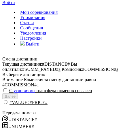
Войти
Мои соревнования
Упоминания
Статьи
Сообщения
Уведомления
Настройки
Выйти
Смена дистанции
Текущая дистанция:
#DISTANCE#
Вы
оплатили:
#SUMM_PAYED#
a
Комиссия:
#COMMISSION#
a
Выберите дистанцию
Внимание
Комиссия за смену дистанции равна
#COMMISSION#
a
С
условиями
трансфера номеров согласен
Далее
#VALUE##PRICE#
Передача номера
#DISTANCE#
#NUMBER#