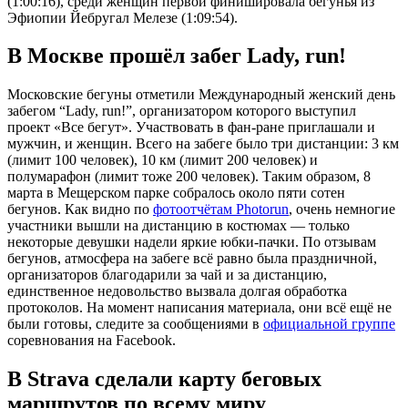
(1:00:16), среди женщин первой финишировала бегунья из
Эфиопии Йебругал Мелезе (1:09:54).
В Москве прошёл забег Lady, run!
Московские бегуны отметили Международный женский день
забегом “Lady, run!”, организатором которого выступил
проект «Все бегут». Участвовать в фан-ране приглашали и
мужчин, и женщин. Всего на забеге было три дистанции: 3 км
(лимит 100 человек), 10 км (лимит 200 человек) и
полумарафон (лимит тоже 200 человек). Таким образом, 8
марта в Мещерском парке собралось около пяти сотен
бегунов. Как видно по
фотоотчётам Photorun
, очень немногие
участники вышли на дистанцию в костюмах — только
некоторые девушки надели яркие юбки-пачки. По отзывам
бегунов, атмосфера на забеге всё равно была праздничной,
организаторов благодарили за чай и за дистанцию,
единственное недовольство вызвала долгая обработка
протоколов. На момент написания материала, они всё ещё не
были готовы, следите за сообщениями в
официальной группе
соревнования на Facebook.
В Strava сделали карту беговых
маршрутов по всему миру