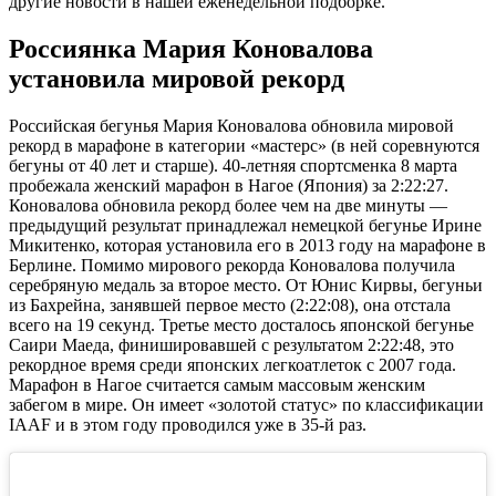
другие новости в нашей еженедельной подборке.
Россиянка Мария Коновалова
установила мировой рекорд
Российская бегунья Мария Коновалова обновила мировой
рекорд в марафоне в категории «мастерс» (в ней соревнуются
бегуны от 40 лет и старше). 40-летняя спортсменка 8 марта
пробежала женский марафон в Нагое (Япония) за 2:22:27.
Коновалова обновила рекорд более чем на две минуты —
предыдущий результат принадлежал немецкой бегунье Ирине
Микитенко, которая установила его в 2013 году на марафоне в
Берлине. Помимо мирового рекорда Коновалова получила
серебряную медаль за второе место. От Юнис Кирвы, бегуньи
из Бахрейна, занявшей первое место (2:22:08), она отстала
всего на 19 секунд. Третье место досталось японской бегунье
Саири Маеда, финишировавшей с результатом 2:22:48, это
рекордное время среди японских легкоатлеток с 2007 года.
Марафон в Нагое считается самым массовым женским
забегом в мире. Он имеет «золотой статус» по классификации
IAAF и в этом году проводился уже в 35-й раз.