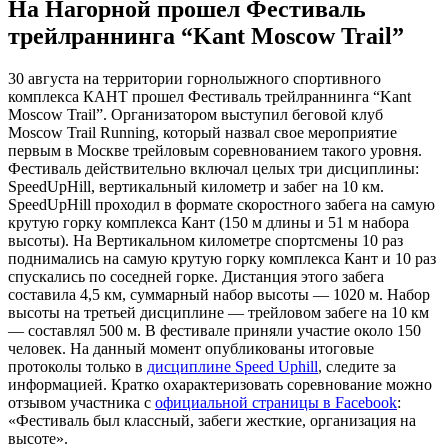
На Нагорной прошел Фестиваль
трейлраннинга “Kant Moscow Trail”
30 августа на территории горнолыжного спортивного
комплекса КАНТ прошел Фестиваль трейлраннинга “Kant
Moscow Trail”. Организатором выступил беговой клуб
Moscow Trail Running, который назвал свое мероприятие
первым в Москве трейловым соревнованием такого уровня.
Фестиваль действительно включал целых три дисциплины:
SpeedUpHill, вертикальный километр и забег на 10 км.
SpeedUpHill проходил в формате скоростного забега на самую
крутую горку комплекса Кант (150 м длины и 51 м набора
высоты). На Вертикальном километре спортсмены 10 раз
поднимались на самую крутую горку комплекса Кант и 10 раз
спускались по соседней горке. Дистанция этого забега
составила 4,5 км, суммарный набор высоты — 1020 м. Набор
высоты на третьей дисциплине — трейловом забеге на 10 км
— составлял 500 м. В фестивале приняли участие около 150
человек. На данный момент опубликованы итоговые
протоколы только в
дисциплине Speed Uphill
, следите за
информацией. Кратко охарактеризовать соревнование можно
отзывом участника с
официальной страницы в Facebook
:
«Фестиваль был классный, забеги жесткие, организация на
высоте».