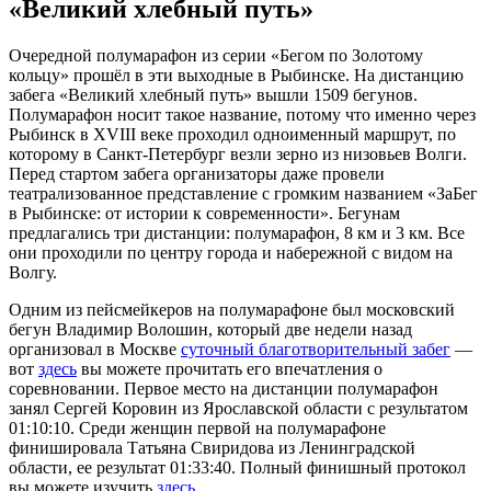
«Великий хлебный путь»
Очередной полумарафон из серии «Бегом по Золотому
кольцу» прошёл в эти выходные в Рыбинске. На дистанцию
забега «Великий хлебный путь» вышли 1509 бегунов.
Полумарафон носит такое название, потому что именно через
Рыбинск в XVIII веке проходил одноименный маршрут, по
которому в Санкт-Петербург везли зерно из низовьев Волги.
Перед стартом забега организаторы даже провели
театрализованное представление с громким названием «ЗаБег
в Рыбинске: от истории к современности». Бегунам
предлагались три дистанции: полумарафон, 8 км и 3 км. Все
они проходили по центру города и набережной с видом на
Волгу.
Одним из пейсмейкеров на полумарафоне был московский
бегун Владимир Волошин, который две недели назад
организовал в Москве
суточный благотворительный забег
—
вот
здесь
вы можете прочитать его впечатления о
соревновании. Первое место на дистанции полумарафон
занял Сергей Коровин из Ярославской области с результатом
01:10:10. Среди женщин первой на полумарафоне
финишировала Татьяна Свиридова из Ленинградской
области, ее результат 01:33:40. Полный финишный протокол
вы можете изучить
здесь
.