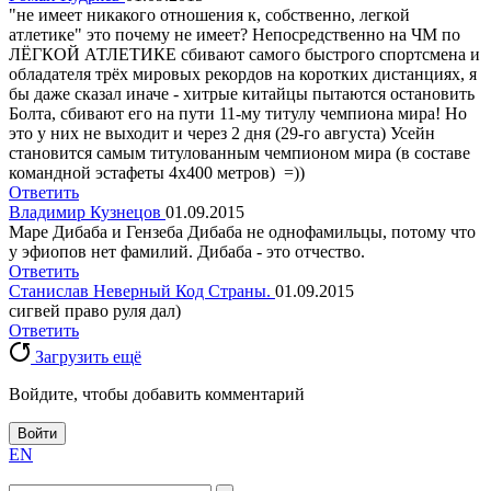
"не имеет никакого отношения к, собственно, легкой
атлетике" это почему не имеет? Непосредственно на ЧМ по
ЛЁГКОЙ АТЛЕТИКЕ сбивают самого быстрого спортсмена и
обладателя трёх мировых рекордов на коротких дистанциях, я
бы даже сказал иначе - хитрые китайцы пытаются остановить
Болта, сбивают его на пути 11-му титулу чемпиона мира! Но
это у них не выходит и через 2 дня (29-го августа) Усейн
становится самым титулованным чемпионом мира (в составе
командной эстафеты 4х400 метров) =))
Ответить
Владимир Кузнецов
01.09.2015
Маре Дибаба и Гензеба Дибаба не однофамильцы, потому что
у эфиопов нет фамилий. Дибаба - это отчество.
Ответить
Станислав Неверный Код Страны.
01.09.2015
сигвей право руля дал)
Ответить
Загрузить ещё
Войдите, чтобы добавить комментарий
Войти
EN