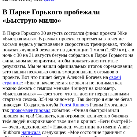
В Парке Горького пробежали
«Быструю милю»
В Парке Горького 30 августа состоялся финал проекта Nike
«Быстрая миля». В рамках проекта спортсмены в течение
восьми недель участвовали в скоростных тренировках, чтобы
показать лучший результат на дистанции 1 миля (1,609 км), а в
ночь с 30 на 31 августа бегуны собрались в Парке Горького на
финальном мероприятии, чтобы показать достигнутые
результаты. Мы не нашли официальных итогов соревнования,
зато нашли несколько очень эмоциональных отзывов о
проекте. Вот что пишет бегун Алексей Богачев на
своей
странице
: «Еще в начале лета я не знал и не понимал как
можно бежать с темпом меньше 4 минут на километр.
«Быстрая миля» — срез того, что ты достиг перед главными
стартами сезона. 3:54 на километр. Так быстро я еще не бегал
никогда». Создатель клуба
Forest Runners
Рахим Нургалиев
так
прокомментировал
событие: «Финал быстрой мили
прошел на ура! Слышать, как огромное количество близких
тебе людей выкрикивают твое имя и кричат: «Беги быстрей!»
— очень вдохновляет!» Наконец, участница по имени Annie
Stubborn
написала
следующее: «Мое состояние граничит с