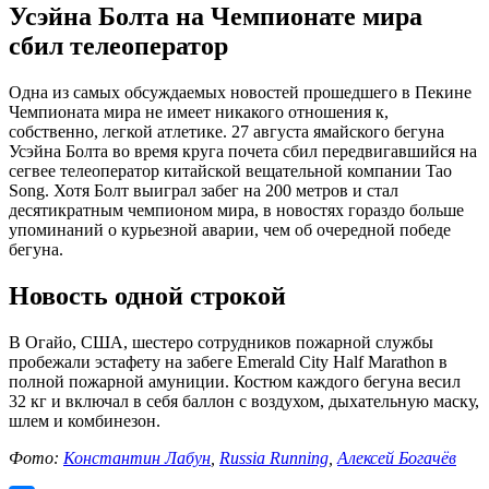
Усэйна Болта на Чемпионате мира
сбил телеоператор
Одна из самых обсуждаемых новостей прошедшего в Пекине
Чемпионата мира не имеет никакого отношения к,
собственно, легкой атлетике. 27 августа ямайского бегуна
Усэйна Болта во время круга почета сбил передвигавшийся на
сегвее телеоператор китайской вещательной компании Tao
Song. Хотя Болт выиграл забег на 200 метров и стал
десятикратным чемпионом мира, в новостях гораздо больше
упоминаний о курьезной аварии, чем об очередной победе
бегуна.
Новость одной строкой
В Огайо, США, шестеро сотрудников пожарной службы
пробежали эстафету на забеге Emerald City Half Marathon в
полной пожарной амуниции. Костюм каждого бегуна весил
32 кг и включал в себя баллон с воздухом, дыхательную маску,
шлем и комбинезон.
Фото:
Константин Лабун
,
Russia Running
,
Алексей Богачёв