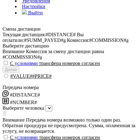
Уведомления
Настройки
Выйти
Смена дистанции
Текущая дистанция:
#DISTANCE#
Вы
оплатили:
#SUMM_PAYED#
a
Комиссия:
#COMMISSION#
a
Выберите дистанцию
Внимание
Комиссия за смену дистанции равна
#COMMISSION#
a
С
условиями
трансфера номеров согласен
Далее
#VALUE##PRICE#
Передача номера
#DISTANCE#
#NUMBER#
Выберите человека
Внимание
Передача номера возможно только один раз.
Обратная процедура не предусмотрена. Сумма, оплаченная за
услугу, не возвращается.
С
условиями
трансфера номеров согласен