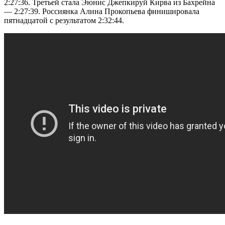
2:27:36. Третьей стала Эюнис Джепкируй Кирва из Бахрейна
— 2:27:39. Россиянка Алина Прокопьева финишировала
пятнадцатой с результатом 2:32:44.