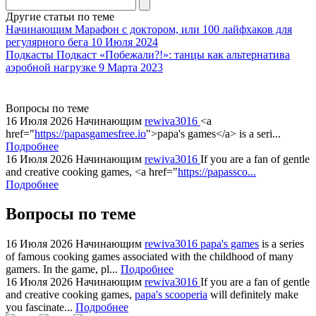
Другие статьи по теме
Начинающим
Марафон с доктором, или 100 лайфхаков для
регулярного бега
10 Июля 2024
Подкасты
Подкаст «Побежали?!»: танцы как альтернатива
аэробной нагрузке
9 Марта 2023
Вопросы по теме
16 Июля 2026
Начинающим
rewiva3016
<a
href="
https://papasgamesfree.io
">papa's games</a> is a seri...
Подробнее
16 Июля 2026
Начинающим
rewiva3016
If you are a fan of gentle
and creative cooking games, <a href="
https://papassco...
Подробнее
Вопросы по теме
16 Июля 2026
Начинающим
rewiva3016
papa's games
is a series
of famous cooking games associated with the childhood of many
gamers. In the game, pl...
Подробнее
16 Июля 2026
Начинающим
rewiva3016
If you are a fan of gentle
and creative cooking games,
papa's scooperia
will definitely make
you fascinate...
Подробнее