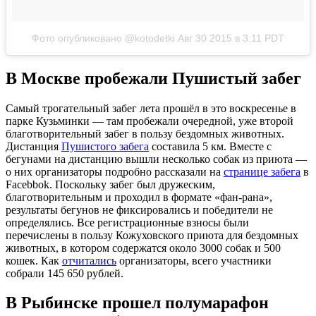
Фото опубликовано @kotodetki
Авг 30 2015 в 3:11 PDT
В Москве пробежали Пушистый забег
Самый трогательный забег лета прошёл в это воскресенье в
парке Кузьминки — там пробежали очередной, уже второй
благотворительный забег в пользу бездомных животных.
Дистанция
Пушистого забега
составила 5 км. Вместе с
бегунами на дистанцию вышли несколько собак из приюта —
о них организаторы подробно рассказали на
странице забега
в
Facebbok. Поскольку забег был дружеским,
благотворительным и проходил в формате «фан-рана»,
результаты бегунов не фиксировались и победители не
определялись. Все регистрационные взносы были
перечислены в пользу Кожуховского приюта для бездомных
животных, в котором содержатся около 3000 собак и 500
кошек. Как
отчитались
организаторы, всего участники
собрали 145 650 рублей.
В Рыбинске прошел полумарафон