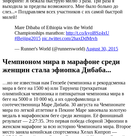
эйфорией! Я бежала быструю милю 3 раза. Три раза я
выходила за пределы возможного. Мне было больно до
слез...» Поздравляем всех участников с их самой быстрой
милей!
Mare Dibaba of Ethiopia wins the World
Championships marathon:
http://t.co/kyol8Sz4xU
#Beijing2015
pic.twitter.com/2haxDdMrvh
— Runner's World (@runnersworld)
August 30, 2015
Чемпионом мира в марафоне среди
женщин стала эфиопка Дибаба...
…но не известная нам Гензебе (чемпионка и рекордсменка
мира в беге на 1500 м) или Тирунеш (трехкратная
олимпийская чемпионка и пятикратная чемпионка мира в
беге на 5000 и 10 000 м), а их однофамилица и
соотечественница Маре Дибаба. 30 августа на Чемпионате
мира по легкой атлетике в Пекине Маре завоевала золотую
медаль в марафонском беге среди женщин. Её финишный
результат — 2:27:35. Это первая победа сборной Эфиопии в
женском марафоне за всю историю Чемпионата мира. Второе
место заняла кенийская спортсменка Хелах Кипроп —