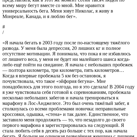
всему миру бегут вместе со мной. Мне нравится
универсальность бега. Меня зовут Николас, я живу в
Монреале, Канада, и я люблю бег».
#
/
«Я начала бегать в 2003 году после по-настоящему тяжёлого
развода. У меня была депрессия, 20 лишних кг и полное
отсутствие мотивации. Я понимала, что пока я не избавлюсь
от лишнего веса, у меня не будет ни малейшего шанса когда-
либо ещё пойти на свидание. Я начала с небольших пробежек
— полтора километра, три километра, пять километров…
Когда я впервые пробежала 5 км без остановок, я
почувствовала, что такое «эйфория бегуна». Мне
понадобилось для этого полгода, но я это сделала! В 2004 году
я уже чувствовала себя готовой к соревнованиям, пробежала
несколько небольших забегов и начала тренироваться к
марафону в Лос-Анджелесе. Это был очень тяжёлый забег, я
столкнулась со всеми проблемами новичка: неправильные
кроссовки, одышка, «стена» и так далее. Единственное, что
заставило меня продолжить — то, что незадолго до своего
первого марафона я зарегистрировалась на следующий. Я
стала любить себя в десять раз больше с тех пор, как начала
бегать. Я больше не одинокая разведённая женщина с лишним