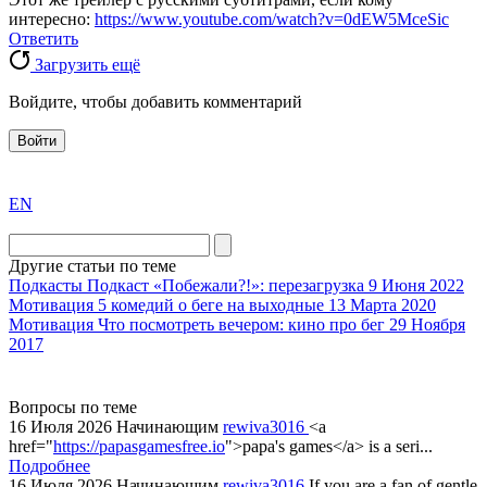
интересно:
https://www.youtube.com/watch?v=0dEW5MceSic
Ответить
Загрузить ещё
Войдите, чтобы добавить комментарий
Войти
exact
EN
the
division
agent
Другие статьи по теме
watch
Подкасты
Подкаст «Побежали?!»: перезагрузка
9 Июня 2022
replica
Мотивация
5 комедий о беге на выходные
13 Марта 2020
Мотивация
Что посмотреть вечером: кино про бег
29 Ноября
showcases
2017
substantial
areas.
swiss
Вопросы по теме
replica
16 Июля 2026
Начинающим
rewiva3016
<a
bvlgari
href="
https://papasgamesfree.io
">papa's games</a> is a seri...
Подробнее
watches
16 Июля 2026
Начинающим
rewiva3016
If you are a fan of gentle