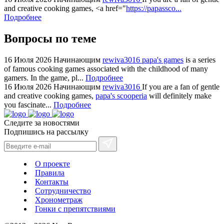
+maserati
and creative cooking games, <a href="
https://papassco...
online
Подробнее
for
cheap
Вопросы по теме
sale.
https://ylfactoryrolex.com/
16 Июля 2026
Начинающим
rewiva3016
papa's games
is a series
hilarity
of famous cooking games associated with the childhood of many
gamers. In the game, pl...
Подробнее
exceptional
16 Июля 2026
Начинающим
rewiva3016
If you are a fan of gentle
method.
and creative cooking games,
papa's scooperia
will definitely make
www.yvessaintlaurent.to
you fascinate...
Подробнее
with
Следите за новостями
the
Подпишись на рассылку
best
prices.
О проекте
Правила
Контакты
Сотрудничество
Хронометраж
Гонки с препятствиями