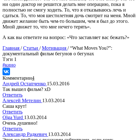
ни один доктор не решится делать мне операцию, пока я
полностью не смогу ходить. То, что я отказываюсь лечь и
сдаться. То, что моя шестилетняя дочь смотрит на меня. Мной
движет желание быть чем-то большим, чем я был до этого.
Мной движет то, что мне нечего терять».
А как вы ответите на вопрос: «Что заставляет вас бежать?»
Главная
/
Статьи
/
Мотивация
/
“What Moves You?”:
документальный фильм бегунов о бегунах
Tэги
1
#кино
Комментарии
4
Андрей Остапченко
15.03.2016
Так вышел фильм? xD
Ответить
Алексей Метелин
13.03.2014
Саша крут!
Ответить
Olga Yurd
13.03.2014
Очень душевно!
Ответить
Александр Радкевич
13.03.2014
Этот же трейлер с русскими субтитрами, если кому