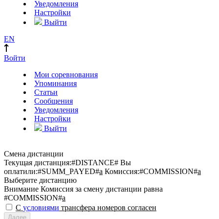
Уведомления
Настройки
Выйти
EN
Войти
Мои соревнования
Упоминания
Статьи
Сообщения
Уведомления
Настройки
Выйти
Смена дистанции
Текущая дистанция:
#DISTANCE#
Вы
оплатили:
#SUMM_PAYED#
a
Комиссия:
#COMMISSION#
a
Выберите дистанцию
Внимание
Комиссия за смену дистанции равна
#COMMISSION#
a
С
условиями
трансфера номеров согласен
Далее