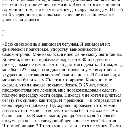
весом и отсутствием цели в жизни. Вместо этого я в полной
гармонии с тем, кто я и что я могу дать другим людям. И всей
этой уверенности, как оказалось, лучше всего получается
учиться на дороге».
#
/
«Всю свою жизнь я завидовал бегунам. Я завидовал их
физической подготовке, упорству, выносливости и
самоконтролю. Мне казалось, я никогда не смогу быть таким.
Конечно, я мечтал пробежать марафон к 30-и годам, но
никогда даже не начинал что-то для этого делать. Потом, когда
мне было 23 года, врачи диагностировали у меня артрит и
ухудшение состояния костной ткани в ногах. Я был молод, а
мои кости были как у 70-летних стариков. Конечно, мне
сказали, что я никогда не смогу бегать. В 25 лет, после
продолжительного лечения, мне порекомендовали сделать
полную пересадку кости бедра. Никогда я не хотел научиться
бегать так сильно, как тогда. И я решился — и отправился на
свою первую пробежку. Ну, хорошо, пробежкой это можно
назвать с натяжкой — скорее, это была быстрая ходьба. Это
было в январе. В мае я планирую пробежать свой первый
полумарафон — на следующий день после моего 26-летия.
Что мной движет? То, что мне сказали, что я не смогу. То, что