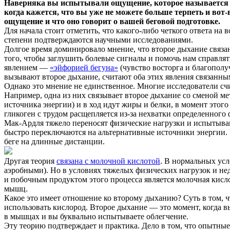
Наверняка вы испытывали ощущение, которое называется «в
когда кажется, что вы уже не можете больше терпеть и вот-
ощущение и что оно говорит о вашей беговой подготовке.
Для начала стоит отметить, что какого-либо четкого ответа на 
степени подтверждаются научными исследованиями.
Долгое время доминировало мнение, что второе дыхание связ
того, чтобы заглушить болевые сигналы и помочь нам справля
явлением —
«эйфорией бегуна»
(чувство восторга и благопол
вызывают второе дыхание, считают оба этих явления связанным
Однако это мнение не единственное. Многие исследователи сч
Например, одна из них связывает второе дыхание со сменой ме
источника энергии) и в ход идут жиры и белки, в момент этог
гликоген с трудом расщепляется из-за нехватки определенного
Мак-Ардля тяжело переносят физические нагрузки и испытывают
быстро переключаются на альтернативные источники энергии. 
беге на длинные дистанции.
Другая теория
связана с молочной кислотой
. В нормальных ус
аэробными). Но в условиях тяжелых физических нагрузок и нед
и побочным продуктом этого процесса является молочная кисло
мышц.
Какое это имеет отношение ко второму дыханию? Суть в том, ч
использовать кислород. Второе дыхание — это момент, когда в
в мышцах и вы буквально испытываете облегчение.
Эту теорию подтверждает и практика. Дело в том, что опытны