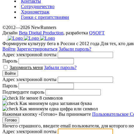
Контакты
www.yvessaintlaurent.to
Сотрудничество
with
Хронометраж
the
Гонки с препятствиями
best
©2012—2026 NewRunners
prices.
Дизайн
Beta Digital Production
, разработка
QSOFT
Формируем культуру бега в России с 2012 года
Для тех, кто да
Войти
Зарегистрироваться
Забыли пароль?
Адрес электронной почты
Пароль
Запомнить меня
Забыли пароль?
Войти
Адрес электронной почты
Пароль
Подтвердите пароль
Не менее 8 символов
Как минимум одна заглавная буква
Как минимум одна цифра или символ
Нажимая кнопку «Готово» Вы принимаете
Пользовательское С
Готово
Ничего страшного, введите email пользователя, для которого н
Адрес электронной почты