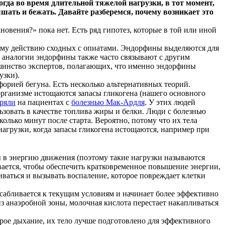
да во время длительной тяжелой нагрузки, в тот момент,
ышать и бежать. Давайте разберемся, почему возникает это
новения?» пока нет. Есть ряд гипотез, которые в той или иной
ему действию сходных с опиатами. Эндорфины выделяются для
 аналогии эндорфины также часто связывают с другим
ьшинство экспертов, полагающих, что именно эндорфины
узки).
орией бегуна. Есть несколько альтернативных теорий.
 организме истощаются запасы гликогена (нашего основного
ряли
на пациентах с
болезнью Мак-Ардля
. У этих людей
ьзовать в качестве топлива жиры и белки. Люди с болезнью
олько минут после старта. Вероятно, потому что их тела
агрузки, когда запасы гликогена истощаются, например при
 в энергию движения (поэтому такие нагрузки называются
вается, чтобы обеспечить кратковременное повышение энергии,
иваться и вызывать воспаление, которое повреждает клетки
осабливается к текущим условиям и начинает более эффективно
из анаэробной зоны, молочная кислота перестает накапливаться
рое дыхание, их тело лучше подготовлено для эффективного