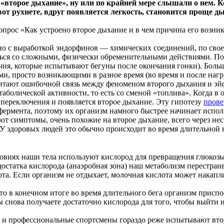
торое дыхание», ну или по крайней мере слышали о нем. Ког
вот рухнете, вдруг появляется легкость, становится проще д
вопрос «Как устроено второе дыхание и в чем причина его возник
ано с выработкой эндорфинов — химических соединений, по сво
ться со сложными, физически обременительными действиями. По
учия, которые испытывают бегуны после окончания гонки). Бол
и, просто возникающими в разное время (во время и после нагр
итают ошибочной связь между феноменом второго дыхания и эйф
таболической активности, то есть со сменой «топлива». Когда в
о переключения и появляется второе дыхание. Эту гипотезу
прове
 фермента, поэтому их организм намного быстрее начинает испол
 симптомы, очень похожие на второе дыхание, всего через неск
У здоровых людей это обычно происходит во время длительной н
ловиях наши тела используют кислород для превращения глюкозы
остатка кислорода (анаэробная зона) наш метаболизм перестраи
та. Если организм не отдыхает, молочная кислота может накапл
то в конечном итоге во время длительного бега организм присп
ы снова получаете достаточно кислорода для того, чтобы выйти 
е и профессиональные спортсмены гораздо реже испытывают вто