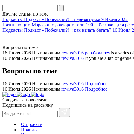
division
agent
Другие статьи по теме
watch
Подкасты
Подкаст «Побежали?!»: перезагрузка
9 Июня 2022
replica
Начинающим
Марафон с доктором, или 100 лайфхаков для регу
Подкасты
Подкаст «Побежали?!»: как начать бегать?
16 Июня 2
showcases
substantial
areas.
Вопросы по теме
swiss
16 Июля 2026
Начинающим
rewiva3016
papa's games
is a series 
replica
16 Июля 2026
Начинающим
rewiva3016
If you are a fan of gentl
bvlgari
Вопросы по теме
watches
+maserati
online
16 Июля 2026
Начинающим
rewiva3016
Подробнее
16 Июля 2026
Начинающим
rewiva3016
Подробнее
for
cheap
Следите за новостями
sale.
Подпишись на рассылку
https://ylfactoryrolex.com/
hilarity
exceptional
О проекте
method.
Правила