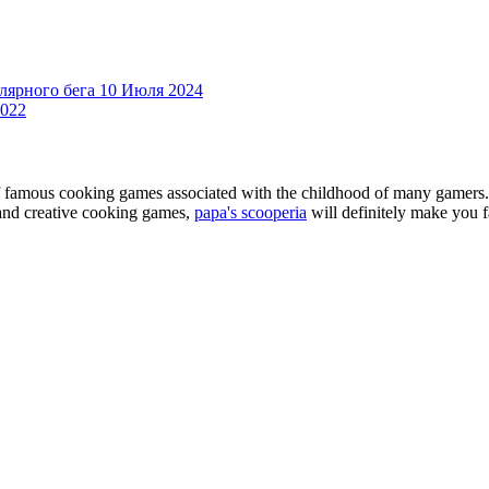
лярного бега
10 Июля 2024
022
of famous cooking games associated with the childhood of many gamers. 
e and creative cooking games,
papa's scooperia
will definitely make you fa