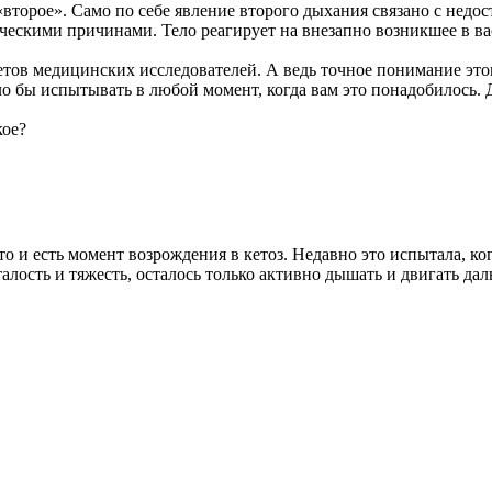
«второе». Само по себе явление второго дыхания связано с недо
ческими причинами. Тело реагирует на внезапно возникшее в вас
етов медицинских исследователей. А ведь точное понимание это
о бы испытывать в любой момент, когда вам это понадобилось. 
кое?
то и есть момент возрождения в кетоз. Недавно это испытала, ко
талость и тяжесть, осталось только активно дышать и двигать да