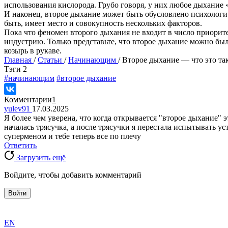
использования кислорода. Грубо говоря, у них любое дыхание 
И наконец, второе дыхание может быть обусловлено психологи
быть, имеет место и совокупность нескольких факторов.
Пока что феномен второго дыхания не входит в число приорит
индустрию. Только представьте, что второе дыхание можно был
козырь в рукаве.
Главная
/
Статьи
/
Начинающим
/
Второе дыхание — что это та
Tэги
2
#начинающим
#второе дыхание
Комментарии
1
yulev91
17.03.2025
Я более чем уверена, что когда открывается "второе дыхание" э
началась трясучка, а после трясучки я перестала испытывать ус
суперменом и тебе теперь все по плечу
Ответить
Загрузить ещё
Войдите, чтобы добавить комментарий
Войти
exact
EN
the