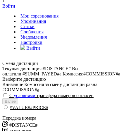
Войти
Мои соревнования
Упоминания
Статьи
Сообщения
Уведомления
Настройки
Выйти
Смена дистанции
Текущая дистанция:
#DISTANCE#
Вы
оплатили:
#SUMM_PAYED#
a
Комиссия:
#COMMISSION#
a
Выберите дистанцию
Внимание
Комиссия за смену дистанции равна
#COMMISSION#
a
С
условиями
трансфера номеров согласен
Далее
#VALUE##PRICE#
Передача номера
#DISTANCE#