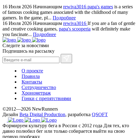
sale.
16 Июля 2026
Начинающим
rewiva3016
papa's games
is a series
https://ylfactoryrolex.com/
of famous cooking games associated with the childhood of many
hilarity
gamers. In the game, pl...
Подробнее
16 Июля 2026
Начинающим
rewiva3016
If you are a fan of gentle
exceptional
and creative cooking games,
papa's scooperia
will definitely make
method.
you fascinate...
Подробнее
www.yvessaintlaurent.to
with
Следите за новостями
Подпишись на рассылку
the
best
prices.
О проекте
Правила
Контакты
Сотрудничество
Хронометраж
Гонки с препятствиями
©2012—2026 NewRunners
Дизайн
Beta Digital Production
, разработка
QSOFT
Формируем культуру бега в России с 2012 года
Для тех, кто
давно полюбил бег или только собирается выйти на свою
первую пробежку