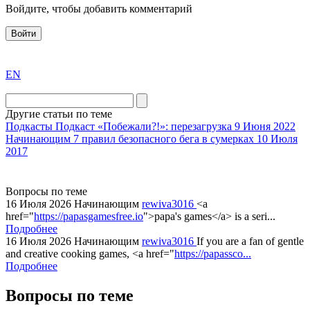
Войдите, чтобы добавить комментарий
Войти
exact
EN
the
division
agent
Другие статьи по теме
watch
Подкасты
Подкаст «Побежали?!»: перезагрузка
9 Июня 2022
replica
Начинающим
7 правил безопасного бега в сумерках
10 Июля
2017
showcases
substantial
areas.
Вопросы по теме
swiss
16 Июля 2026
Начинающим
rewiva3016
<a
replica
href="
https://papasgamesfree.io
">papa's games</a> is a seri...
bvlgari
Подробнее
16 Июля 2026
Начинающим
rewiva3016
If you are a fan of gentle
watches
and creative cooking games, <a href="
https://papassco...
+maserati
Подробнее
online
for
Вопросы по теме
cheap