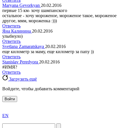
Ответить
Maryana Gevorkyan
20.02.2016
первые 15 км- хочу шампанского
остальное - хочу мороженое, мороженое такое, мороженое
другое, ммм, мороженка :)))
Ответить
Яна Калинина
20.02.2016
улыбнуло)
Ответить
Svetlana Zamaratskaya
20.02.2016
еще километр за маму, еще километр за папу ))
Ответить
Stanislav Peredyora
20.02.2016
#ИМЯ?
Ответить
Загрузить ещё
Войдите, чтобы добавить комментарий
Войти
exact
EN
the
division