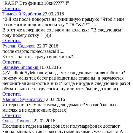
"КАК!? Это финиш 10ки?????!!"
Ответить
Тимофей Курбатов
27.09.2016
40-й км после поворота на финишную прямую: "Чтоб я еще
раз в жизни подписался на эту *!"#!*&7!*" ...
В этот же вечер дома со льдом на коленях: "В следующем
году побегу сотку!" ))))
Ответить
Руслан Садыков
22.07.2016
после старта: понеслааась!!!!...
35 км - на что я трачу свою жизнь?...
Ответить
Stanislav Shchukin
16.03.2016
@Vladimir Syleimanov, когда уже следующая синяя кабинка?
почему меня так бесят разноцветные стаканы, и разумеется
непонятная жидкость в них!? Когда нибудь в следующий раз Я
обязательно не натру соски, ну или хотя бы не до крови)
Ответить
Vladimir Syleimanov
12.03.2016
Интересно о чем на самом деле думают? я о глобальных
мыслях а не одиночных фразах)
Ответить
Ольга Трунова
22.02.2016
Последние годы на марафонах и полумарафонах достают
хлопальщики. Стоят с вытянутыми руками сужая трассу. А