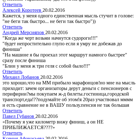
Ответить
Алексей Коротеев
20.02.2016
Кажется, у меня одного единственная мысль стучит в голове:
"не беги так быстро... не беги так быстро"))
Ответить
Андрей Мерсияпов
20.02.2016
"Когда же черт возьми начнутся судороги!!!"
"будет непростительно глупо если я умру не добежав до
финиша"
"На машине я бы проехал этот маршрут намного быстрее"
сразу после финиша
"Блин у меня ж три геля с собой было!!!"
Ответить
Михаил Лобанов
20.02.2016
это хорошо,что на ММ прибыло марафонцов!но мне на мысль
приходит: зачем организаторы дерут деньги с пенсионеров с
перифирии?мы покупаем ж-д билеты.гостиница,городской
транспорт,еда!??подумайте об этом!я 20раз участвовал мммм
и есть сравнение не в ВАШУ пользу.пенсия не так большая
Ответить
Павел Губанов
20.02.2016
«Почему я уже километр вижу финиш, а он НЕ
ПРИБЛИЖАЕТСЯ????»
Ответить
Ксения Афанасьева
20.02.2016