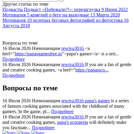
agent
Другие статьи по теме
watch
Подкасты
Подкаст «Побежали?!»: перезагрузка
9 Июня 2022
replica
Мотивация
5 комедий о беге на выходные
13 Марта 2020
Мотивация
10 нелепых беговых фотографий из фотостока
16
showcases
Августа 2018
substantial
areas.
swiss
Вопросы по теме
replica
16 Июля 2026
Начинающим
rewiva3016
<a
bvlgari
href="
https://papasgamesfree.io
">papa's games</a> is a seri...
Подробнее
watches
16 Июля 2026
Начинающим
rewiva3016
If you are a fan of gentle
+maserati
and creative cooking games, <a href="
https://papassco...
online
Подробнее
for
cheap
Вопросы по теме
sale.
https://ylfactoryrolex.com/
16 Июля 2026
Начинающим
rewiva3016
papa's games
is a series
hilarity
of famous cooking games associated with the childhood of many
gamers. In the game, pl...
Подробнее
exceptional
16 Июля 2026
Начинающим
rewiva3016
If you are a fan of gentle
method.
and creative cooking games,
papa's scooperia
will definitely make
www.yvessaintlaurent.to
you fascinate...
Подробнее
with