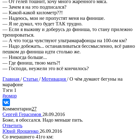
— От гелей тошнит, хочу много жаренного мяса.
— Зачем я на это подписался?
— Какой-какой километр??!
— Надеюсь, мои не пропустят меня на финише.
— Я не думал, что будет ТАК трудно.
— Если я выживу и доберусь до финиша, то стану прилежно
тренироваться.
— А что тогда чувствуют ультрамарафонцы на 100-ом км?
— Надо добежать... останавливаться бессмысленно, всё равно
пешком до финиша идти столько же.
— Никогда больше...
— Где финиш, твою мать?!
— Господи, неужели это всё кончилось?
Главная
/
Статьи
/
Мотивация
/
О чём думают бегуны на
марафоне
Tэги
1
#юмор
Комментарии
27
Сергей Герасимов
28.09.2016
Боже, я обоссался. Надо меньше пить.
Ответить
Юрий Ярошенко
26.09.2016
Со вчерашнего 41го км: