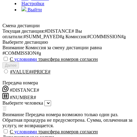
Настройки
Выйти
Смена дистанции
Текущая дистанция:
#DISTANCE#
Вы
оплатили:
#SUMM_PAYED#
a
Комиссия:
#COMMISSION#
a
Выберите дистанцию
Внимание
Комиссия за смену дистанции равна
#COMMISSION#
a
С
условиями
трансфера номеров согласен
Далее
#VALUE##PRICE#
Передача номера
#DISTANCE#
#NUMBER#
Выберите человека
Внимание
Передача номера возможно только один раз.
Обратная процедура не предусмотрена. Сумма, оплаченная за
услугу, не возвращается.
С
условиями
трансфера номеров согласен