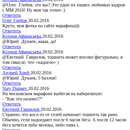
@Олег Глебов, это вы? Это один их наших любимых кадров
с ММ 2016! Ну моя так точно :)
Ответить
Олег Глебов
20.02.2016
Круто, моя фотка на сайте марафона)))
Ответить
Ксения Афанасьева
20.02.2016
@Юрий Дунаев, ааааа, да!
Ответить
Ксения Афанасьева
20.02.2016
@Евгений Гаврилов, тошнить может вполне фигурально, в
том смысле, что «надоело» )
Ответить
Андрей Хрей
20.02.2016
@Юрий Дунаев, 5 баллов!
Ответить
Yury Dunaev
20.02.2016
На московском марафоне выбегая на набережную:
- "Как это налево??"
Ответить
Евгений Гаврилов
20.02.2016
Странно, что кого-то от гелей начинает тошнить так рано.
Обычно, гели надоедают после 6 часов бега. А после 12 часов
бега хочется либо молока, либо пива ).