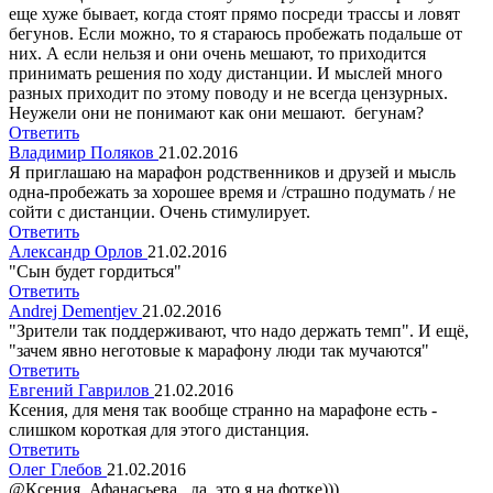
еще хуже бывает, когда стоят прямо посреди трассы и ловят
бегунов. Если можно, то я стараюсь пробежать подальше от
них. А если нельзя и они очень мешают, то приходится
принимать решения по ходу дистанции. И мыслей много
разных приходит по этому поводу и не всегда цензурных.
Неужели они не понимают как они мешают. бегунам?
Ответить
Владимир Поляков
21.02.2016
Я приглашаю на марафон родственников и друзей и мысль
одна-пробежать за хорошее время и /страшно подумать / не
сойти с дистанции. Очень стимулирует.
Ответить
Александр Орлов
21.02.2016
"Сын будет гордиться"
Ответить
Andrej Dementjev
21.02.2016
"Зрители так поддерживают, что надо держать темп". И ещё,
"зачем явно неготовые к марафону люди так мучаются"
Ответить
Евгений Гаврилов
21.02.2016
Ксения, для меня так вообще странно на марафоне есть -
слишком короткая для этого дистанция.
Ответить
Олег Глебов
21.02.2016
@Ксения Афанасьева, да, это я на фотке)))