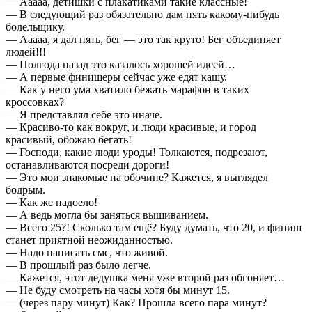
— Ааааа, детишки с плакатиками такие классные!
— В следующий раз обязательно дам пять какому-нибудь
болельщику.
— Ааааа, я дал пять, бег — это так круто! Бег объединяет
людей!!!
— Полгода назад это казалось хорошей идеей…
— А первые финишеры сейчас уже едят кашу.
— Как у него ума хватило бежать марафон в таких
кроссовках?
— Я представлял себе это иначе.
— Красиво-то как вокруг, и люди красивые, и город
красивый, обожаю бегать!
— Господи, какие люди уроды! Толкаются, подрезают,
останавливаются посреди дороги!
— Это мои знакомые на обочине? Кажется, я выглядел
бодрым.
— Как же надоело!
— А ведь могла бы заняться вышиванием.
— Всего 25?! Сколько там ещё? Буду думать, что 20, и финиш
станет приятной неожиданностью.
— Надо написать смс, что живой.
— В прошлый раз было легче.
— Кажется, этот дедушка меня уже второй раз обгоняет…
— Не буду смотреть на часы хотя бы минут 15.
— (через пару минут) Как? Прошла всего пара минут?