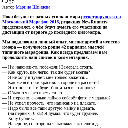
27
Автор
Марина Шиняева
Пока бегуны из разных уголков мира
регистрируются на
Московский Марафон 2016
, редакция NewRunners
представляет, о чём будут думать его участники на
дистанции от первого до последнего километра.
Мы подключили личный опыт, мнение друзей и чувство
юмора — получилось ровно 42 варианта мыслей
типичного марафонца. Как всегда предлагаем вам
продолжить наш список в комментариях.
— Ну, наконец-то, побежали! Замёрзла стоять.
— Как круто, как легко, так же будет всегда?
— Я не хочу в туалет, мне только кажется…
— Как же всё-таки красиво в городе на рассвете!
— Этот пояс так и будет болтаться всю дорогу?
— Обычно я в это время сплю.
— Интересно, сколько лайков соберёт фото с медалью?
— Не успел прочесть, что написано на плакате.
— Надо было всё-таки другую майку надевать.
— (на первых 10 км) Я думал, что будет труднее.
— Хочу бублик.
— Наверное, со стороны я выгляжу как пешеход.