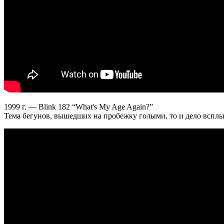
1999 г. — Blink 182 “What's My Age Again?”
Тема бегунов, вышедших на пробежку голыми, то и дело всплыв