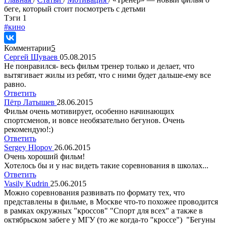
беге, который стоит посмотреть с детьми
Tэги
1
#кино
Комментарии
5
Сергей Шуваев
05.08.2015
Не понравился- весь фильм тренер только и делает, что
вытягивает жилы из ребят, что с ними будет дальше-ему все
равно.
Ответить
Пётр Латышев
28.06.2015
Фильм очень мотивирует, особенно начинающих
спортсменов, и вовсе необязательно бегунов. Очень
рекомендую!:)
Ответить
Sergey Hlopov
26.06.2015
Очень хороший фильм!
Хотелось бы и у нас видеть такие соревнования в школах...
Ответить
Vasily Kudrin
25.06.2015
Можно соревнования развивать по формату тех, что
представлены в фильме, в Москве что-то похожее проводится
в рамках окружных "кроссов" "Спорт для всех" а также в
октябрьском забеге у МГУ (то же когда-то "кроссе") "Бегуны