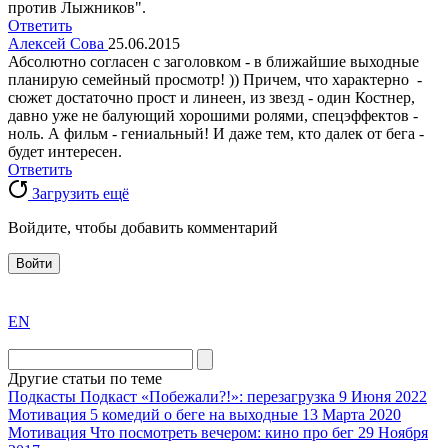
против Лыжников".
Ответить
Алексей Сова
25.06.2015
Абсолютно согласен с заголовком - в ближайшие выходные
планирую семейный просмотр! )) Причем, что характерно -
сюжет достаточно прост и линеен, из звезд - один Костнер,
давно уже не балующий хорошими ролями, спецэффектов -
ноль. А фильм - гениальный! И даже тем, кто далек от бега -
будет интересен.
Ответить
Загрузить ещё
Войдите, чтобы добавить комментарий
Войти
exact
EN
the
division
agent
Другие статьи по теме
watch
Подкасты
Подкаст «Побежали?!»: перезагрузка
9 Июня 2022
replica
Мотивация
5 комедий о беге на выходные
13 Марта 2020
Мотивация
Что посмотреть вечером: кино про бег
29 Ноября
showcases