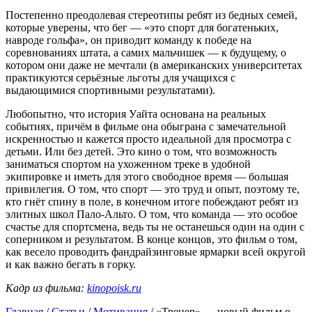
Постепенно преодолевая стереотипы ребят из бедных семей,
которые уверены, что бег — «это спорт для богатеньких,
навроде гольфа», он приводит команду к победе на
соревнованиях штата, а самих мальчишек — к будущему, о
котором они даже не мечтали (в американских университетах
практикуются серьёзные льготы для учащихся с
выдающимися спортивными результатами).
Любопытно, что история Уайта основана на реальных
событиях, причём в фильме она обыграна с замечательной
искренностью и кажется просто идеальной для просмотра с
детьми. Или без детей. Это кино о том, что возможность
заниматься спортом на ухоженном треке в удобной
экипировке и иметь для этого свободное время — большая
привилегия. О том, что спорт — это труд и опыт, поэтому те,
кто гнёт спину в поле, в конечном итоге побеждают ребят из
элитных школ Пало-Альто. О том, что команда — это особое
счастье для спортсмена, ведь ты не останешься один на один с
соперником и результатом. В конце концов, это фильм о том,
как весело проводить фандрайзинговые ярмарки всей округой
и как важно бегать в горку.
Кадр из фильма:
kinopoisk.ru
Главная
/
Статьи
/
Мотивация
/
«Тренер» — новый фильм о