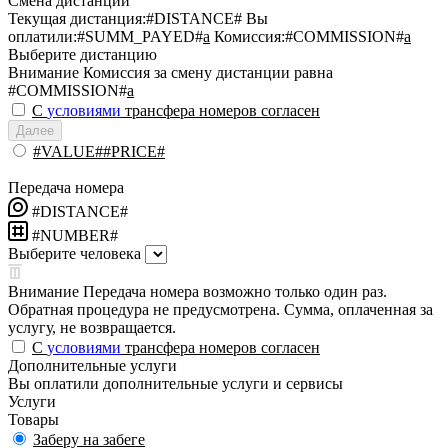
Смена дистанции
Текущая дистанция:
#DISTANCE#
Вы
оплатили:
#SUMM_PAYED#
a
Комиссия:
#COMMISSION#
a
Выберите дистанцию
Внимание
Комиссия за смену дистанции равна
#COMMISSION#
a
С
условиями
трансфера номеров согласен
Далее
#VALUE##PRICE#
Передача номера
#DISTANCE#
#NUMBER#
Выберите человека
Внимание
Передача номера возможно только один раз.
Обратная процедура не предусмотрена. Сумма, оплаченная за
услугу, не возвращается.
С
условиями
трансфера номеров согласен
Дополнительные услуги
Вы оплатили дополнительные услуги и сервисы
Услуги
Товары
Заберу на забеге