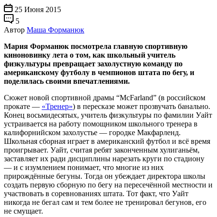
25 Июня 2015
5
Автор
Маша Форманюк
Мария Форманюк посмотрела главную спортивную
киноновинку лета о том, как школьный учитель
физкультуры превращает захолустную команду по
американскому футболу в чемпионов штата по бегу, и
поделилась своими впечатлениями.
Сюжет новой спортивной драмы “McFarland” (в российском
прокате —
«Тренер»
) в пересказе может прозвучать банально.
Конец восьмидесятых, учитель физкультуры по фамилии Уайт
устраивается на работу помощником школьного тренера в
калифорнийском захолустье — городке Макфарленд.
Школьная сборная играет в американский футбол и всё время
проигрывает. Уайт, считая ребят законченным хулиганьём,
заставляет их ради дисциплины нарезать круги по стадиону
— и с изумлением понимает, что многие из них
прирождённые бегуны. Тогда он убеждает директора школы
создать первую сборную по бегу на пересечённой местности и
участвовать в соревнованиях штата. Тот факт, что Уайт
никогда не бегал сам и тем более не тренировал бегунов, его
не смущает.