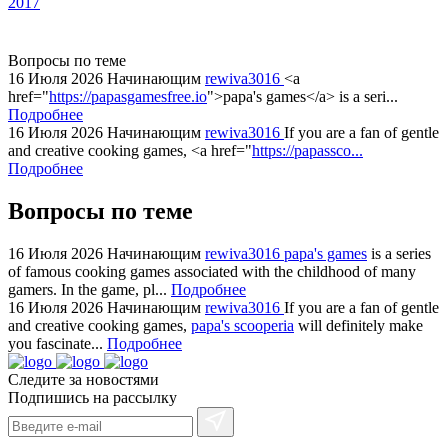
2017
substantial
areas.
swiss
Вопросы по теме
replica
16 Июля 2026
Начинающим
rewiva3016
<a
bvlgari
href="
https://papasgamesfree.io
">papa's games</a> is a seri...
Подробнее
watches
16 Июля 2026
Начинающим
rewiva3016
If you are a fan of gentle
+maserati
and creative cooking games, <a href="
https://papassco...
online
Подробнее
for
cheap
Вопросы по теме
sale.
https://ylfactoryrolex.com/
16 Июля 2026
Начинающим
rewiva3016
papa's games
is a series
hilarity
of famous cooking games associated with the childhood of many
gamers. In the game, pl...
Подробнее
exceptional
16 Июля 2026
Начинающим
rewiva3016
If you are a fan of gentle
method.
and creative cooking games,
papa's scooperia
will definitely make
www.yvessaintlaurent.to
you fascinate...
Подробнее
with
Следите за новостями
the
Подпишись на рассылку
best
prices.