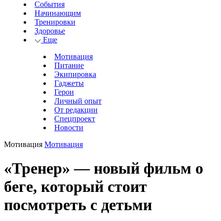
События
Начинающим
Тренировки
Здоровье
Еще
Мотивация
Питание
Экипировка
Гаджеты
Герои
Личный опыт
От редакции
Спецпроект
Новости
Мотивация
Мотивация
«Тренер» — новый фильм о
беге, который стоит
посмотреть с детьми