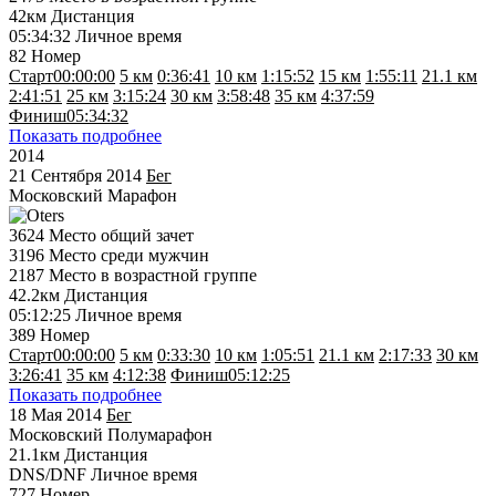
42км
Дистанция
05:34:32
Личное время
82
Номер
Старт
00:00:00
5 км
0:36:41
10 км
1:15:52
15 км
1:55:11
21.1 км
2:41:51
25 км
3:15:24
30 км
3:58:48
35 км
4:37:59
Финиш
05:34:32
Показать подробнее
2014
21 Сентября 2014
Бег
Московский Марафон
3624
Место общий зачет
3196
Место среди мужчин
2187
Место в возрастной группе
42.2км
Дистанция
05:12:25
Личное время
389
Номер
Старт
00:00:00
5 км
0:33:30
10 км
1:05:51
21.1 км
2:17:33
30 км
3:26:41
35 км
4:12:38
Финиш
05:12:25
Показать подробнее
18 Мая 2014
Бег
Московский Полумарафон
21.1км
Дистанция
DNS/DNF
Личное время
727
Номер