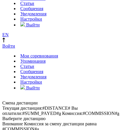
Статьи
Сообщения
Уведомления
Настройки
Выйти
EN
Войти
Мои соревнования
Упоминания
Статьи
Сообщения
Уведомления
Настройки
Выйти
Смена дистанции
Текущая дистанция:
#DISTANCE#
Вы
оплатили:
#SUMM_PAYED#
a
Комиссия:
#COMMISSION#
a
Выберите дистанцию
Внимание
Комиссия за смену дистанции равна
#COMMISSION#
a