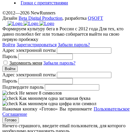
Гонки с препятствиями
©2012—2026 NewRunners
Дизайн
Beta Digital Production
, разработка
QSOFT
Формируем культуру бега в России с 2012 года
Для тех, кто
давно полюбил бег или только собирается выйти на свою
первую пробежку
Войти
Зарегистрироваться
Забыли пароль?
Адрес электронной почты
Пароль
Запомнить меня
Забыли пароль?
Войти
Адрес электронной почты
Пароль
Подтвердите пароль
Не менее 8 символов
Как минимум одна заглавная буква
Как минимум одна цифра или символ
Нажимая кнопку «Готово» Вы принимаете
Пользовательское
Соглашение
Готово
Ничего страшного, введите email пользователя, для которого
необходимо восстановить пароль.