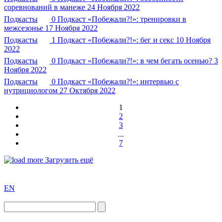
соревнований в манеже
24 Ноября 2022
Подкасты
0
Подкаст «Побежали?!»: тренировки в
межсезонье
17 Ноября 2022
Подкасты
1
Подкаст «Побежали?!»: бег и секс
10 Ноября
2022
Подкасты
0
Подкаст «Побежали?!»: в чем бегать осенью?
3
Ноября 2022
Подкасты
0
Подкаст «Побежали?!»: интервью с
нутрициологом
27 Октября 2022
1
2
3
...
7
Загрузить ещё
exact
EN
the
division
agent