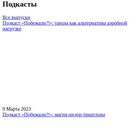
watch
Подкасты
replica
showcases
Все выпуски
substantial
Подкаст «Побежали?!»: танцы как альтернатива аэробной
areas.
нагрузке
swiss
replica
bvlgari
watches
+maserati
online
for
cheap
sale.
https://ylfactoryrolex.com/
hilarity
9 Марта 2023
exceptional
Подкаст «Побежали?!»: магия индор-триатлона
method.
www.yvessaintlaurent.to
with
the