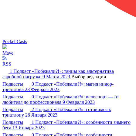
Pocket Casts
Mave
RSS
1
Подкаст «Побежали?!»: танцы как альтернатива
аэробной нагрузке
9 Марта 2023
Выбор редакции
Подкасты
0
Подкаст «Побежали?!»: магия индор-
триатлона
23 Февраля 2023
Подкасты
0
Подкаст «Побежали?!»: велоспорт — от
любителя до профессионала
9 Февраля 2023
Подкасты
2
Подкаст «Побежали?!»: готовимся к
триатлону
26 Января 2023
Подкасты
1
Подкаст «Побежали?!»: особенности зимнего
бега
13 Января 2023
Подкасты
0
Подкаст «Побежали?!»: особенности