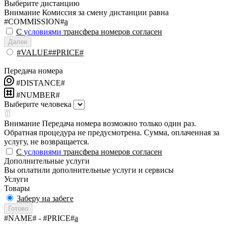
Выберите дистанцию
Внимание
Комиссия за смену дистанции равна
#COMMISSION#
a
С
условиями
трансфера номеров согласен
Далее
#VALUE##PRICE#
Передача номера
#DISTANCE#
#NUMBER#
Выберите человека
Внимание
Передача номера возможно только один раз.
Обратная процедура не предусмотрена. Сумма, оплаченная за
услугу, не возвращается.
С
условиями
трансфера номеров согласен
Дополнительные услуги
Вы оплатили дополнительные услуги и сервисы
Услуги
Товары
Заберу на забеге
Готово
#NAME#
- #PRICE#
a