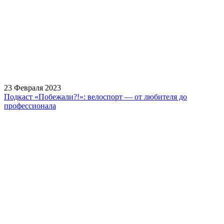
best
prices.
23 Февраля 2023
Подкаст «Побежали?!»: велоспорт — от любителя до
профессионала