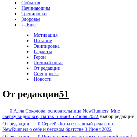
События
Начинающим
Тренировки
Здоровье
Еще
Мотивация
Питание
Экипировка
Гаджеты
Герои
Личный опыт
От редакции
Спецпроект
Новости
От редакции
51
0
Алла Соколова, основательница NewRunners: Мне
сверху видно все, ты так и знай!
5 Июля 2022
Выбор редакции
От редакции
0
Сергей Лютых: главный редактор
NewRunners о себе и беговом братстве
3 Июня 2022
От редакции
0
Пять километров до дома и вороний язык
1