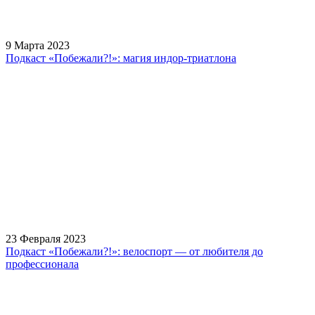
sale.
https://ylfactoryrolex.com/
hilarity
9 Марта 2023
exceptional
Подкаст «Побежали?!»: магия индор-триатлона
method.
www.yvessaintlaurent.to
with
the
best
prices.
23 Февраля 2023
Подкаст «Побежали?!»: велоспорт — от любителя до
профессионала