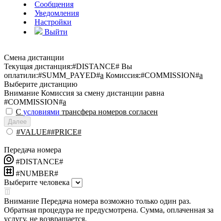
Сообщения
Уведомления
Настройки
Выйти
Смена дистанции
Текущая дистанция:
#DISTANCE#
Вы
оплатили:
#SUMM_PAYED#
a
Комиссия:
#COMMISSION#
a
Выберите дистанцию
Внимание
Комиссия за смену дистанции равна
#COMMISSION#
a
С
условиями
трансфера номеров согласен
Далее
#VALUE##PRICE#
Передача номера
#DISTANCE#
#NUMBER#
Выберите человека
Внимание
Передача номера возможно только один раз.
Обратная процедура не предусмотрена. Сумма, оплаченная за
услугу, не возвращается.