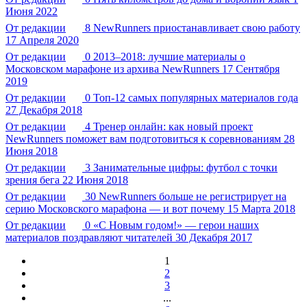
Июня 2022
От редакции
8
NewRunners приостанавливает свою работу
17 Апреля 2020
От редакции
0
2013–2018: лучшие материалы о
Московском марафоне из архива NewRunners
17 Сентября
2019
От редакции
0
Топ-12 самых популярных материалов года
27 Декабря 2018
От редакции
4
Тренер онлайн: как новый проект
NewRunners поможет вам подготовиться к соревнованиям
28
Июня 2018
От редакции
3
Занимательные цифры: футбол с точки
зрения бега
22 Июня 2018
От редакции
30
NewRunners больше не регистрирует на
серию Московского марафона — и вот почему
15 Марта 2018
От редакции
0
«С Новым годом!» — герои наших
материалов поздравляют читателей
30 Декабря 2017
1
2
3
...