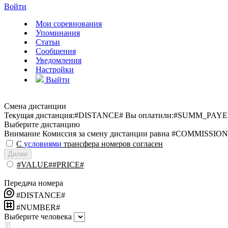
Войти
Мои соревнования
Упоминания
Статьи
Сообщения
Уведомления
Настройки
Выйти
Смена дистанции
Текущая дистанция:
#DISTANCE#
Вы оплатили:
#SUMM_PAYE
Выберите дистанцию
Внимание
Комиссия за смену дистанции равна #COMMISSION
С
условиями
трансфера номеров согласен
Далее
#VALUE##PRICE#
Передача номера
#DISTANCE#
#NUMBER#
Выберите человека