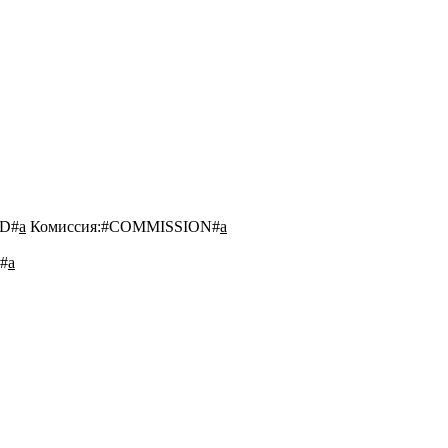
D#
a
Комиссия:
#COMMISSION#
a
#
a