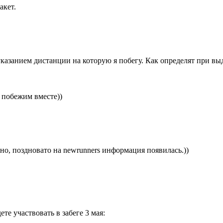
акет.
казанием дистанции на которую я побегу. Как определят при выда
 побежим вместе))
ьно, поздновато на newrunners информация появилась.))
е участвовать в забеге 3 мая: