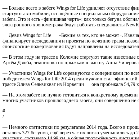
— Больше всего в забеге Wings for Life удивляет отсутствие 
стартуют автомобили, оснащённые специальным оборудованием
забега. Это и есть «финишная черта»: как только бегуна обогн
электронного хронометража будут работать специалисты NewR
— Девиз Wings for Life — «Бежим за тех, кто не может». Изна
финансирует исследования и проекты по лечению травм позвоно
спонсорские пожертвования будут направлены на исследователь
— В этом году на трассе в Коломне стартуют такие известные
Артём Дзюба, чемпионка по прыжкам в высоту Анна Чичерова
— Участники Wings for Life соревнуются с соперниками по всем
победителем Wings for Life 2014 среди мужчин стал эфиопски
трассе Элиза Сельвикваг из Норвегии — она пробежала 54,79 к
— На этом забеге не нужно готовиться к конкретному времени 
многих участников прошлогоднего забега, они совершенно не ож
#
/
— Немного статистики по результатам 2014 года. Всего в прошл
осталось 327 бегунов, ещё через час их число уменьшилось до 2
участник, составило 14,99 км, а общая протяжённость дистанци