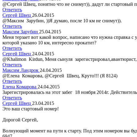
@Сергей Швец, понятно что не снимут)), дадут ли стартовый п
Ответить
Сергей Швец
26.04.2015
@Максим Зарубин, ))Я думаю, после 10 км не снимут)).
Ответить
Максим Зарубин
25.04.2015
Меня терзает вот какой вопрос, написано что нужна справка с у
которой указано 10 км, интересно прокатит?
Ответить
Сергей Швец
24.04.2015
@Khalimon Kirdun, Меня сынуля зарегистрировал,авантюрист,
Ответить
Максим Ландрок
24.04.2015
@Елена Комарова, @Сергей Швец, Круто!!! (Я 8124)
Ответить
Елена Комарова
24.04.2015
Зарегистрировалась на этот забег 18 ноября 2014г. Действител
Ответить
Сергей Швец
23.04.2015
Это ваш стартовый номер!
Дорогой Сергей,
Волнующий момент на пути к старту. Под этим номером вы будет
6947