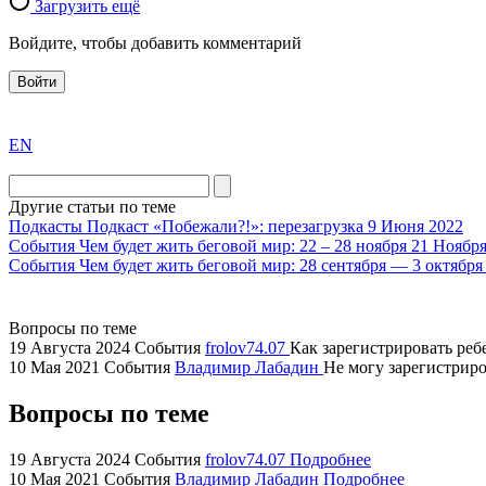
Загрузить ещё
Войдите, чтобы добавить комментарий
Войти
exact
EN
the
division
agent
Другие статьи по теме
watch
Подкасты
Подкаст «Побежали?!»: перезагрузка
9 Июня 2022
replica
События
Чем будет жить беговой мир: 22 – 28 ноября
21 Ноября
События
Чем будет жить беговой мир: 28 сентября — 3 октября
showcases
substantial
areas.
Вопросы по теме
swiss
19 Августа 2024
События
frolov74.07
Как зарегистрировать ребе
replica
10 Мая 2021
События
Владимир Лабадин
Не могу зарегистриров
bvlgari
Вопросы по теме
watches
+maserati
online
19 Августа 2024
События
frolov74.07
Подробнее
10 Мая 2021
События
Владимир Лабадин
Подробнее
for