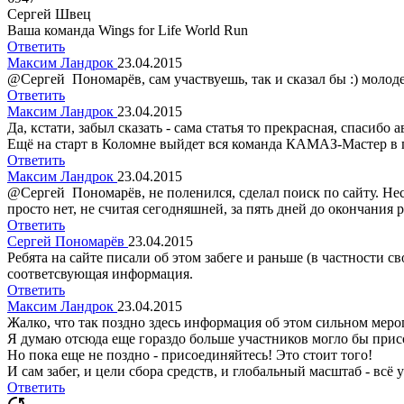
Сергей Швец
Ваша команда Wings for Life World Run
Ответить
Максим Ландрок
23.04.2015
@Сергей Пономарёв, сам участвуешь, так и сказал бы :) молод
Ответить
Максим Ландрок
23.04.2015
Да, кстати, забыл сказать - сама статья то прекрасная, спасибо а
Ещё на старт в Коломне выйдет вся команда КАМАЗ-Мастер в 
Ответить
Максим Ландрок
23.04.2015
@Сергей Пономарёв, не поленился, сделал поиск по сайту. Несм
просто нет, не считая сегодняшней, за пять дней до окончания 
Ответить
Сергей Пономарёв
23.04.2015
Ребята на сайте писали об этом забеге и раньше (в частности с
соответсвующая информация.
Ответить
Максим Ландрок
23.04.2015
Жалко, что так поздно здесь информация об этом сильном меро
Я думаю отсюда еще гораздо больше участников могло бы присое
Но пока еще не поздно - присоединяйтесь! Это стоит того!
И сам забег, и цели сбора средств, и глобальный масштаб - всё 
Ответить