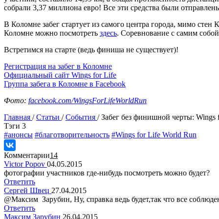
собрали 3,37 миллиона евро! Все эти средства были отправлен
В Коломне забег стартует из самого центра города, мимо стен
Коломне можно посмотреть
здесь
. Соревнование с самим собо
Встретимся на старте (ведь финиша не существует)!
Регистрация на забег в Коломне
Официальный сайт Wings for Life
Группа забега в Коломне в Facebook
Фото:
facebook.com/WingsForLifeWorldRun
Главная
/
Статьи
/
События
/
Забег без финишной черты: Wings f
Tэги
3
#анонсы
#благотворительность
#Wings for Life World Run
Комментарии
14
Victor Popov
04.05.2015
фотографии участников где-нибудь посмотреть можно будет?
Ответить
Сергей Швец
27.04.2015
@Максим Зарубин, Ну, справка ведь будет,так что все соблюде
Ответить
Максим Зарубин
26.04.2015