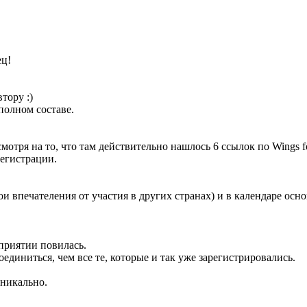
ец!
втору :)
полном составе.
отря на то, что там действительно нашлось 6 ссылок по Wings f
регистрации.
вои впечателения от участия в других странах) и в календаре осн
приятии повилась.
диниться, чем все те, которые и так уже зарегистрировались.
уникально.