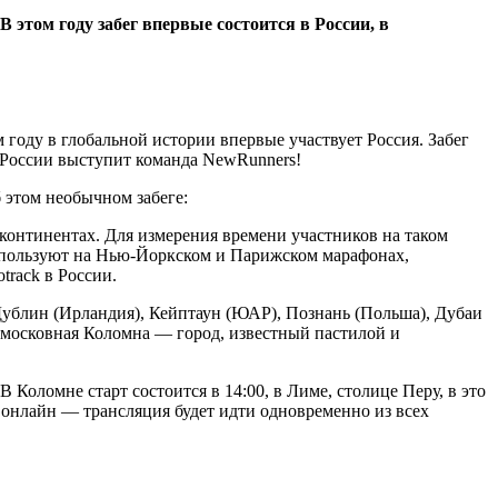
 этом году забег впервые состоится в России, в
 году в глобальной истории впервые участвует Россия. Забег
 России выступит команда NewRunners!
б этом необычном забеге:
континентах. Для измерения времени участников на таком
используют на Нью-Йоркском и Парижском марафонах,
rack в России.
 Дублин (Ирландия), Кейптаун (ЮАР), Познань (Польша), Дубаи
одмосковная Коломна — город, известный пастилой и
Коломне старт состоится в 14:00, в Лиме, столице Перу, в это
ет онлайн — трансляция будет идти одновременно из всех