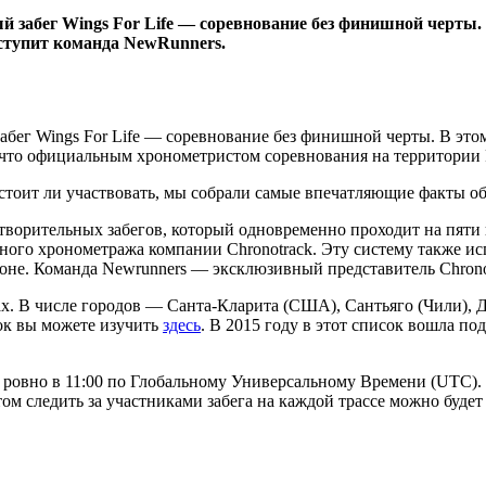
й забег Wings For Life — соревнование без финишной черты. В
тупит команда NewRunners.
абег Wings For Life — соревнование без финишной черты. В этом
, что официальным хронометристом соревнования на территории
, стоит ли участвовать, мы собрали самые впечатляющие факты о
ворительных забегов, который одновременно проходит на пяти 
нного хронометража компании Chronotrack. Эту систему также 
не. Команда Newrunners — эксклюзивный представитель Chronot
ках. В числе городов — Санта-Кларита (США), Сантьяго (Чили),
ок вы можете изучить
здесь
. В 2015 году в этот список вошла п
ровно в 11:00 по Глобальному Универсальному Времени (UTC). В 
этом следить за участниками забега на каждой трассе можно буд