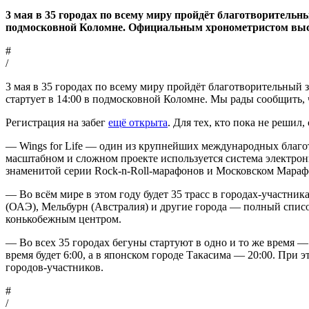
3 мая в 35 городах по всему миру пройдёт благотворительны
подмосковной Коломне. Официальным хронометристом выс
#
/
3 мая в 35 городах по всему миру пройдёт благотворительный з
стартует в 14:00 в подмосковной Коломне. Мы рады сообщить
Регистрация на забег
ещё открыта
. Для тех, кто пока не решил
— Wings for Life — один из крупнейших международных благот
масштабном и сложном проекте используется система электро
знаменитой серии Rock-n-Roll-марафонов и Московском Марафо
— Во всём мире в этом году будет 35 трасс в городах-участни
(ОАЭ), Мельбурн (Австралия) и другие города — полный спис
конькобежным центром.
— Во всех 35 городах бегуны стартуют в одно и то же время — 
время будет 6:00, а в японском городе Такасима — 20:00. При 
городов-участников.
#
/