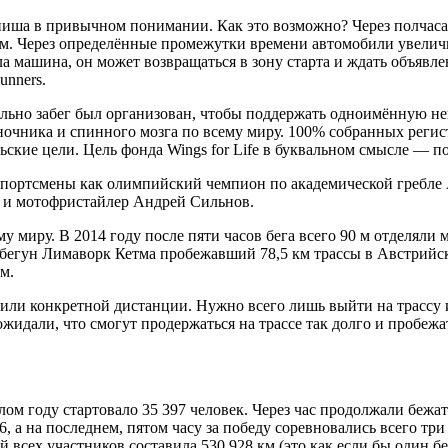
финиша в привычном понимании. Как это возможно? Через полчаса
. Через определённые промежутки времени автомобили увеличив
ала машина, он может возвращаться в зону старта и ждать объявл
unners.
чально забег был организован, чтобы поддержать одноимённую не
чника и спинного мозга по всему миру. 100% собранных регистр
ские цели. Цель фонда Wings for Life в буквальном смысле — по
 спортсмены как олимпийский чемпион по академической гребле
 и мотофристайлер Андрей Сильнов.
у миру. В 2014 году после пяти часов бега всего 90 м отделяли 
й бегун Лимаворк Кетма пробежавший 78,5 км трассы в Австрийс
м.
или конкретной дистанции. Нужно всего лишь выйти на трассу и
идали, что смогут продержаться на трассе так долго и пробежат
ом году стартовало 35 397 человек. Через час продолжали бежать
6, а на последнем, пятом часу за победу соревновались всего тр
й всех участников составила 530 928 км (это как если бы один 