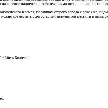
ы на лечение пациентов с заболеваниями позвоночника и спинно
 Коломенского Кремля, по улицам старого города к реке Оке, по
й можно совместить с дегустацией знаменитой пастилы и визит
or Life в Коломне
но.