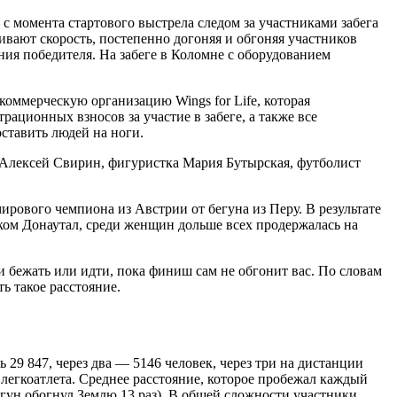
 с момента стартового выстрела следом за участниками забега
ают скорость, постепенно догоняя и обгоняя участников
ения победителя. На забеге в Коломне c оборудованием
коммерческую организацию Wings for Life, которая
ационных взносов за участие в забеге, а также все
ставить людей на ноги.
 Алексей Свирин, фигуристка Мария Бутырская, футболист
мирового чемпиона из Австрии от бегуна из Перу. В результате
ком Донаутал, среди женщин дольше всех продержалась на
 бежать или идти, пока финиш сам не обгонит вас. По словам
ь такое расстояние.
 29 847, через два — 5146 человек, через три на дистанции
и легкоатлета. Среднее расстояние, которое пробежал каждый
бегун обогнул Землю 13 раз). В общей сложности участники