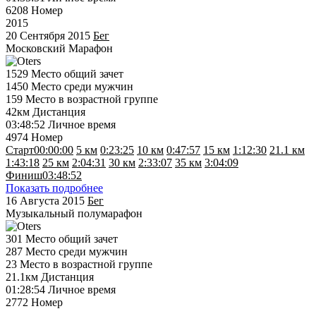
6208
Номер
2015
20 Сентября 2015
Бег
Московский Марафон
1529
Место общий зачет
1450
Место среди мужчин
159
Место в возрастной группе
42км
Дистанция
03:48:52
Личное время
4974
Номер
Старт
00:00:00
5 км
0:23:25
10 км
0:47:57
15 км
1:12:30
21.1 км
1:43:18
25 км
2:04:31
30 км
2:33:07
35 км
3:04:09
Финиш
03:48:52
Показать подробнее
16 Августа 2015
Бег
Музыкальный полумарафон
301
Место общий зачет
287
Место среди мужчин
23
Место в возрастной группе
21.1км
Дистанция
01:28:54
Личное время
2772
Номер