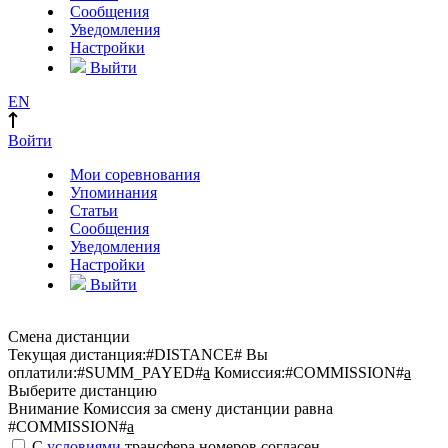
Сообщения
Уведомления
Настройки
Выйти
EN
Войти
Мои соревнования
Упоминания
Статьи
Сообщения
Уведомления
Настройки
Выйти
Смена дистанции
Текущая дистанция:
#DISTANCE#
Вы
оплатили:
#SUMM_PAYED#
a
Комиссия:
#COMMISSION#
a
Выберите дистанцию
Внимание
Комиссия за смену дистанции равна
#COMMISSION#
a
С
условиями
трансфера номеров согласен