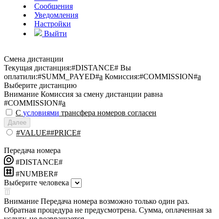
Сообщения
Уведомления
Настройки
Выйти
Смена дистанции
Текущая дистанция:
#DISTANCE#
Вы
оплатили:
#SUMM_PAYED#
a
Комиссия:
#COMMISSION#
a
Выберите дистанцию
Внимание
Комиссия за смену дистанции равна
#COMMISSION#
a
С
условиями
трансфера номеров согласен
Далее
#VALUE##PRICE#
Передача номера
#DISTANCE#
#NUMBER#
Выберите человека
Внимание
Передача номера возможно только один раз.
Обратная процедура не предусмотрена. Сумма, оплаченная за
услугу, не возвращается.