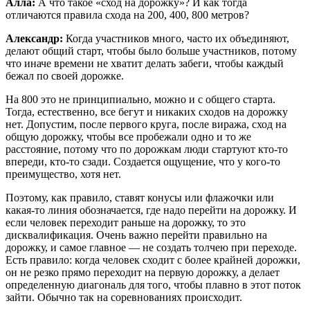
Алла:
А что такое «сход на дорожку»? И как тогда
отличаются правила схода на 200, 400, 800 метров?
Александр:
Когда участников много, часто их объединяют,
делают общий старт, чтобы было больше участников, потому
что иначе времени не хватит делать забеги, чтобы каждый
бежал по своей дорожке.
На 800 это не принципиально, можно и с общего старта.
Тогда, естественно, все бегут и никаких сходов на дорожку
нет. Допустим, после первого круга, после виража, сход на
общую дорожку, чтобы все пробежали одно и то же
расстояние, потому что по дорожкам люди стартуют кто-то
впереди, кто-то сзади. Создается ощущение, что у кого-то
преимущество, хотя нет.
Поэтому, как правило, ставят конусы или флажочки или
какая-то линия обозначается, где надо перейти на дорожку. И
если человек переходит раньше на дорожку, то это
дисквалификация. Очень важно перейти правильно на
дорожку, и самое главное — не создать толчею при переходе.
Есть правило: когда человек сходит с более крайней дорожки,
он не резко прямо переходит на первую дорожку, а делает
определенную диагональ для того, чтобы плавно в этот поток
зайти. Обычно так на соревнованиях происходит.