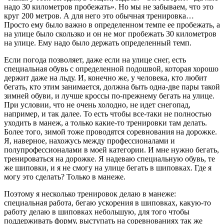
надо 30 километров пробежать». Но мы не забываем, что это
круг 200 метров. А для него это обычная тренировка…
Просто ему было важно в определенном темпе ее пробежать, а
на улице было скользко и он не мог пробежать 30 километров
на улице. Ему надо было держать определенный темп.
Если погода позволяет, даже если на улице снег, есть
специальная обувь с определенной подошвой, которая хорошо
держит даже на льду. И, конечно же, у человека, кто любит
бегать, кто этим занимается, должна быть одна-две пары такой
зимней обуви, и лучше кроссы по-прежнему бегать на улице.
При условии, что не очень холодно, не идет снегопад,
например, и так далее. То есть чтобы все-таки не полностью
уходить в манеж, а только какие-то тренировки там делать.
Более того, зимой тоже проводятся соревнования на дорожке.
Я, наверное, нахожусь между профессионалами и
полупрофессионалами в моей категории. И мне нужно бегать,
тренироваться на дорожке. Я надеваю специальную обувь, те
же шиповки, и я не смогу на улице бегать в шиповках. Где я
могу это сделать? Только в манеже.
Поэтому я несколько тренировок делаю в манеже:
специальная работа, бегаю ускорения в шиповках, какую-то
работу делаю в шиповках небольшую, для того чтобы
поддерживать форму, выступать на соревнованиях так же