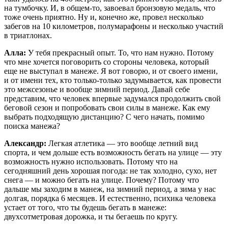
на тумбочку. И, в общем-то, завоевал бронзовую медаль, что
тоже очень приятно. Ну и, конечно же, провел несколько
забегов на 10 километров, полумарафоны и несколько участий
в триатлонах.
Алла:
У тебя прекрасный опыт. То, что нам нужно. Потому
что мне хочется поговорить со стороны человека, который
еще не выступал в манеже. Я вот говорю, и от своего имени,
и от имени тех, кто только-только задумывается, как провести
это межсезонье и вообще зимний период. Давай себе
представим, что человек впервые задумался продолжить свой
беговой сезон и попробовать свои силы в манеже. Как ему
выбрать подходящую дистанцию? С чего начать, помимо
поиска манежа?
Александр:
Легкая атлетика — это вообще летний вид
спорта, и чем дольше есть возможность бегать на улице — эту
возможность нужно использовать. Потому что на
сегодняшний день хорошая погода: не так холодно, сухо, нет
снега — и можно бегать на улице. Почему? Потому что
дальше мы заходим в манеж, на зимний период, а зима у нас
долгая, порядка 6 месяцев. И естественно, психика человека
устает от того, что ты будешь бегать в манеже:
двухсотметровая дорожка, и ты бегаешь по кругу.