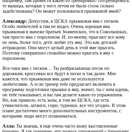
например, там провести какие-то тренировки? Потренировать
те мышцы, которые у него летом не были столь сильно
задействованы? Он может пользоваться прыжковой ямой?
Александр:
Допустим, в ЦСКА прыжковая яма с песком.
Особо любителей я там не видел. Очень хорошая яма
прыжковая в манеже братьев Знаменских, это в Сокольниках,
там просто яма с поролоном. И, по-моему, прыгают все кому
не лень, более того, дети любят эту яму. Это как детский
аттракцион. Они могут целый день в этой яме прыгать.
Поэтому совершенно спокойно можно прыгать в яму с
поролоном.
Все-таки яма с песком… Ты разбрасываешь песок по
дорожкам, кроссовки все будут в песке и так далее. Мне
кажется, что прыжковая яма даже не используется
любителями. А если тренер тебе предлагает включить в
программу подготовки прыжки в яму, значит, ты с ним идешь,
он тебе показывает, и вы там делаете какие-то упражнения.
Но, как правило, есть залы, в том же ЦСКА, где есть
утяжелители, штанги, гири, турники, все что угодно. В этом
плане достаточно много дополнительных инструментов, с
которыми люди могут позаниматься.
Алла:
Ты знаешь, я еще очень часто вижу выставленные
барьеры. Я так понимаю, что разных упражнений с барьерами