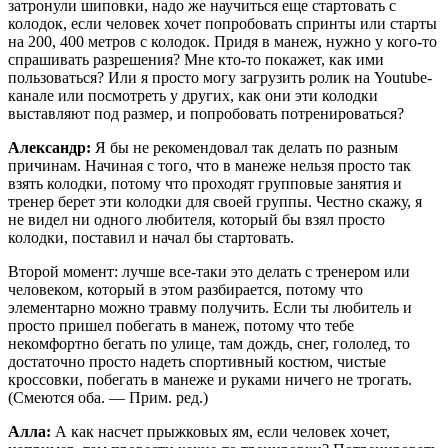
затронули шиповки, надо же научиться еще стартовать с
колодок, если человек хочет попробовать спринты или старты
на 200, 400 метров с колодок. Придя в манеж, нужно у кого-то
спрашивать разрешения? Мне кто-то покажет, как ими
пользоваться? Или я просто могу загрузить ролик на Youtube-
канале или посмотреть у других, как они эти колодки
выставляют под размер, и попробовать потренироваться?
Александр:
Я бы не рекомендовал так делать по разным
причинам. Начиная с того, что в манеже нельзя просто так
взять колодки, потому что проходят групповые занятия и
тренер берет эти колодки для своей группы. Честно скажу, я
не видел ни одного любителя, который бы взял просто
колодки, поставил и начал бы стартовать.
Второй момент: лучше все-таки это делать с тренером или
человеком, который в этом разбирается, потому что
элементарно можно травму получить. Если ты любитель и
просто пришел побегать в манеж, потому что тебе
некомфортно бегать по улице, там дождь, снег, гололед, то
достаточно просто надеть спортивный костюм, чистые
кроссовки, побегать в манеже и руками ничего не трогать.
(Смеются оба. — Прим. ред.)
Алла:
А как насчет прыжковых ям, если человек хочет,