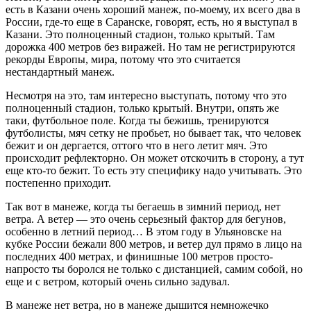
есть в Казани очень хороший манеж, по-моему, их всего два в
России, где-то еще в Саранске, говорят, есть, но я выступал в
Казани. Это полноценный стадион, только крытый. Там
дорожка 400 метров без виражей. Но там не регистрируются
рекорды Европы, мира, потому что это считается
нестандартный манеж.
Несмотря на это, там интересно выступать, потому что это
полноценный стадион, только крытый. Внутри, опять же
таки, футбольное поле. Когда ты бежишь, тренируются
футболисты, мяч сетку не пробьет, но бывает так, что человек
бежит и он дергается, оттого что в него летит мяч. Это
происходит рефлекторно. Он может отскочить в сторону, а тут
еще кто-то бежит. То есть эту специфику надо учитывать. Это
постепенно приходит.
Так вот в манеже, когда ты бегаешь в зимний период, нет
ветра. А ветер — это очень серьезный фактор для бегунов,
особенно в летний период… В этом году в Ульяновске на
кубке России бежали 800 метров, и ветер дул прямо в лицо на
последних 400 метрах, и финишные 100 метров просто-
напросто ты боролся не только с дистанцией, самим собой, но
еще и с ветром, который очень сильно задувал.
В манеже нет ветра, но в манеже дышится немножечко