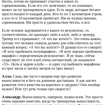
бегать, потом он принимает участие в каких-то
соревнованиях. Если его это затягивает, то он понимает,
может ли он тренироваться один. Есть люди, которые бегают
просто-напросто каждый день. Кто-то по 5 километров утром,
а кто-то и 10 километров пробегает. Им не нужны манежи,
соревнования. Им просто в удовольствие бегать, и все.
Если человек задумывается о каких-то результатах, то,
соответственно, он приходит либо в клуб, либо к тренеру.
Тренер его спрашивает: «А что вы хотите?» Это очень важно,
потому что человек сначала должен для себя ответить на этот
важный вопрос: «А что вы хотите?» И дальше кто-то говорит:
«Я хочу пробежать полумарафон», «Я хочу хорошо пробежать
марафон с определенным результатом». Я не знаю, сейчас
существует ли этот клуб очень интересный, он назывался
«33». Цель и задачи клуба — в один год выбежать марафоны
из трех часов и тысячу метров из трех минут.
Алла:
Саша, мы часто говорим еще про развитие
выносливости в беге на длинные дистанции. А как насчет
развития этого качества на коротких и средних? Оно вообще
нужно? Или тут речь только про скорость?
Александр:
Выносливость, наверное, нужна всем. Это просто
очень хорошее качество, когда ты тренируешь выносливость.