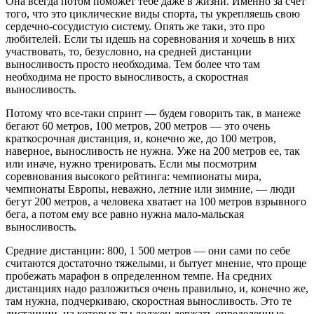
Она всегда потом поможет тебе даже в жизни. Именно за счет
того, что это циклические виды спорта, ты укрепляешь свою
сердечно-сосудистую систему. Опять же таки, это про
любителей. Если ты идешь на соревнования и хочешь в них
участвовать, то, безусловно, на средней дистанции
выносливость просто необходима. Тем более что там
необходима не просто выносливость, а скоростная
выносливость.
Потому что все-таки спринт — будем говорить так, в манеже
бегают 60 метров, 100 метров, 200 метров — это очень
краткосрочная дистанция, и, конечно же, до 100 метров,
наверное, выносливость не нужна. Уже на 200 метров ее, так
или иначе, нужно тренировать. Если мы посмотрим
соревнования высокого рейтинга: чемпионаты мира,
чемпионаты Европы, неважно, летние или зимние, — люди
бегут 200 метров, а человека хватает на 100 метров взрывного
бега, а потом ему все равно нужна мало-мальская
выносливость.
Средние дистанции: 800, 1 500 метров — они сами по себе
считаются достаточно тяжелыми, и бытует мнение, что проще
пробежать марафон в определенном темпе. На средних
дистанциях надо разложиться очень правильно, и, конечно же,
там нужна, подчеркиваю, скоростная выносливость. Это те
дистанции, на которых ты должен держать определенные