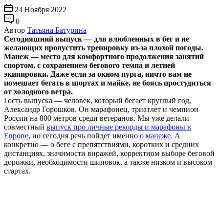
24 Ноября 2022
0
Автор
Татьяна Батурина
Сегодняшний выпуск — для влюбленных в бег и не
желающих пропустить тренировку из-за плохой погоды.
Манеж — место для комфортного продолжения занятий
спортом, с сохранением бегового темпа и летней
экипировки. Даже если за окном пурга, ничто вам не
помешает бегать в шортах и майке, не боясь простудиться
от холодного ветра.
Гость выпуска — человек, который бегает круглый год,
Александр Горошков. Он марафонец, триатлет и чемпион
России на 800 метров среди ветеранов. Мы уже делали
совместный
выпуск про личные рекорды и марафоны в
Европе
, но сегодня речь пойдет именно
о манеже
. А
конкретно — о беге с препятствиями, коротких и средних
дистанциях, значимости виражей, корректном выборе беговой
дорожки, необходимости шиповок, а также низком и высоком
стартах.