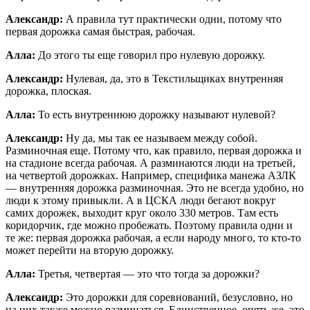
Александр:
А правила тут практически одни, потому что
первая дорожка самая быстрая, рабочая.
Алла:
До этого ты еще говорил про нулевую дорожку.
Александр:
Нулевая, да, это в Текстильщиках внутренняя
дорожка, плоская.
Алла:
То есть внутреннюю дорожку называют нулевой?
Александр:
Ну да, мы так ее называем между собой.
Разминочная еще. Потому что, как правило, первая дорожка и
на стадионе всегда рабочая. А разминаются люди на третьей,
на четвертой дорожках. Например, специфика манежа АЗЛК
— внутренняя дорожка разминочная. Это не всегда удобно, но
люди к этому привыкли. А в ЦСКА люди бегают вокруг
самих дорожек, выходит круг около 330 метров. Там есть
коридорчик, где можно пробежать. Поэтому правила одни и
те же: первая дорожка рабочая, а если народу много, то кто-то
может перейти на вторую дорожку.
Алла:
Третья, четвертая — это что тогда за дорожки?
Александр:
Это дорожки для соревнований, безусловно, но
на них также можно разминаться. Единственное, опять же, это