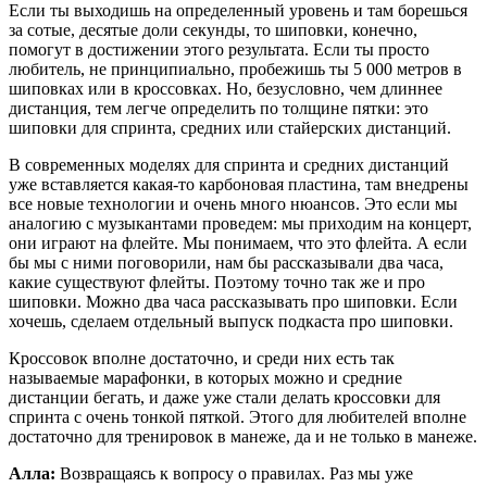
Если ты выходишь на определенный уровень и там борешься
за сотые, десятые доли секунды, то шиповки, конечно,
помогут в достижении этого результата. Если ты просто
любитель, не принципиально, пробежишь ты 5 000 метров в
шиповках или в кроссовках. Но, безусловно, чем длиннее
дистанция, тем легче определить по толщине пятки: это
шиповки для спринта, средних или стайерских дистанций.
В современных моделях для спринта и средних дистанций
уже вставляется какая-то карбоновая пластина, там внедрены
все новые технологии и очень много нюансов. Это если мы
аналогию с музыкантами проведем: мы приходим на концерт,
они играют на флейте. Мы понимаем, что это флейта. А если
бы мы с ними поговорили, нам бы рассказывали два часа,
какие существуют флейты. Поэтому точно так же и про
шиповки. Можно два часа рассказывать про шиповки. Если
хочешь, сделаем отдельный выпуск подкаста про шиповки.
Кроссовок вполне достаточно, и среди них есть так
называемые марафонки, в которых можно и средние
дистанции бегать, и даже уже стали делать кроссовки для
спринта с очень тонкой пяткой. Этого для любителей вполне
достаточно для тренировок в манеже, да и не только в манеже.
Алла:
Возвращаясь к вопросу о правилах. Раз мы уже