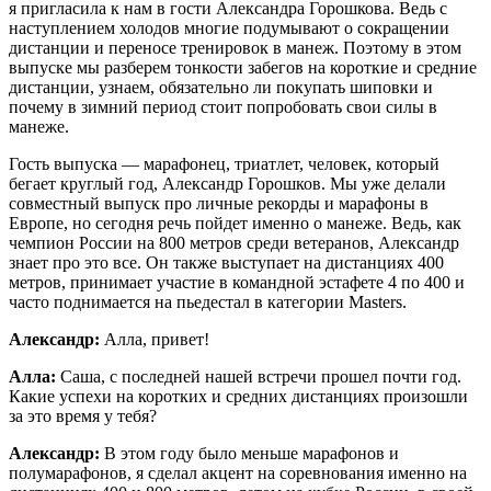
я пригласила к нам в гости Александра Горошкова. Ведь с
наступлением холодов многие подумывают о сокращении
дистанции и переносе тренировок в манеж. Поэтому в этом
выпуске мы разберем тонкости забегов на короткие и средние
дистанции, узнаем, обязательно ли покупать шиповки и
почему в зимний период стоит попробовать свои силы в
манеже.
Гость выпуска — марафонец, триатлет, человек, который
бегает круглый год, Александр Горошков. Мы уже делали
совместный выпуск про личные рекорды и марафоны в
Европе, но сегодня речь пойдет именно о манеже. Ведь, как
чемпион России на 800 метров среди ветеранов, Александр
знает про это все. Он также выступает на дистанциях 400
метров, принимает участие в командной эстафете 4 по 400 и
часто поднимается на пьедестал в категории Masters.
Александр:
Алла, привет!
Алла:
Саша, с последней нашей встречи прошел почти год.
Какие успехи на коротких и средних дистанциях произошли
за это время у тебя?
Александр:
В этом году было меньше марафонов и
полумарафонов, я сделал акцент на соревнования именно на