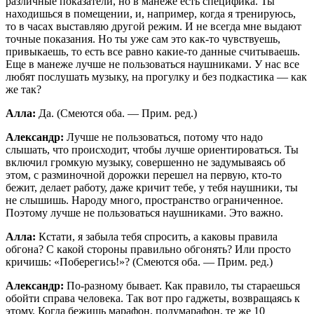
различные показатели, но в манеже есть специфика. Ты
находишься в помещении, и, например, когда я тренируюсь,
то в часах выставляю другой режим. И не всегда мне выдают
точные показания. Но ты уже сам это как-то чувствуешь,
привыкаешь, то есть все равно какие-то данные считываешь.
Еще в манеже лучше не пользоваться наушниками. У нас все
любят послушать музыку, на прогулку и без подкастика — как
же так?
Алла:
Да. (Смеются оба. — Прим. ред.)
Александр:
Лучше не пользоваться, потому что надо
слышать, что происходит, чтобы лучше ориентироваться. Ты
включил громкую музыку, совершенно не задумываясь об
этом, с разминочной дорожки перешел на первую, кто-то
бежит, делает работу, даже кричит тебе, у тебя наушники, ты
не слышишь. Народу много, пространство ограниченное.
Поэтому лучше не пользоваться наушниками. Это важно.
Алла:
Кстати, я забыла тебя спросить, а каковы правила
обгона? С какой стороны правильно обгонять? Или просто
кричишь: «Поберегись!»? (Смеются оба. — Прим. ред.)
Александр:
По-разному бывает. Как правило, ты стараешься
обойти справа человека. Так вот про гаджеты, возвращаясь к
этому. Когда бежишь марафон, полумарафон, те же 10