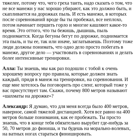
тяжелее, потому что, чего греха таить, надо сказать о том, что
не все манежи у нас хорошо убирают, как это должно быть, и
скапливается на дорожках пыль. И есть манежи, в которых
после соревнований вроде бы ты пробежал, все неплохо,
потом начинает першить горло и многие кашляют какое-то
время. Это оттого, что ты бежишь, дышишь, пыль
поднимается. Когда бегуны бегут по дорожке, поднимается
эта пыль, и ты ее, так или иначе, заглатываешь. Поэтому тоже
люди должны понимать, что одно дело просто побегать в
манеже, другое дело — участвовать в соревнованиях и делать
более интенсивные тренировки.
Алла:
Ты знаешь, мы как раз подошли с тобой к очень
хорошему вопросу про правила, которые должен знать
каждый, придя в манеж на тренировки, на соревнования. И
еще мне хотелось бы поговорить про сленг, который тоже у
вас присутствует там. Скажи, почему 800 метров называют
«шахматы на дорожке»?
Александр:
Я думаю, что для меня всегда было 400 метров,
наверное, самой тяжелой дистанцией. Хотя все равно на 400
метров больше понимания, как ее пробежать. Ты просто
знаешь, что в конце тебя обязательно вырубит где-нибудь за
50, 70 метров до финиша, и ты будешь на морально-волевых,
на ватных ногах стараться финишировать.