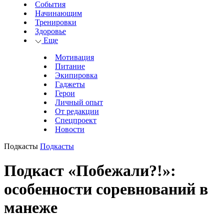
События
Начинающим
Тренировки
Здоровье
Еще
Мотивация
Питание
Экипировка
Гаджеты
Герои
Личный опыт
От редакции
Спецпроект
Новости
Подкасты
Подкасты
Подкаст «Побежали?!»:
особенности соревнований в
манеже