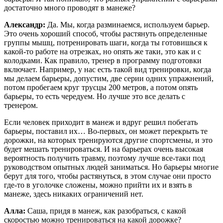
достаточно много проводят в манеже?
Александр:
Да. Мы, когда разминаемся, используем барьер.
Это очень хороший способ, чтобы растянуть определенные
группы мышц, потренировать шаги, когда ты готовишься к
какой-то работе на отрезках, но опять же таки, это как и с
колодками. Как правило, тренер в программу подготовки
включает. Например, у нас есть такой вид тренировки, когда
мы делаем барьеры, допустим, две серии одних упражнений,
потом пробегаем круг трусцы 200 метров, а потом опять
барьеры, то есть чередуем. Но лучше это все делать с
тренером.
Если человек приходит в манеж и вдруг решил побегать
барьеры, поставил их… Во-первых, он может перекрыть те
дорожки, на которых тренируются другие спортсмены, и это
будет мешать тренироваться. И на барьерах очень высокая
вероятность получить травму, поэтому лучше все-таки под
руководством опытных людей заниматься. Но барьеры многие
берут для того, чтобы растянуться, в этом случае они просто
где-то в уголочке сложены, можно прийти их и взять в
манеже, здесь никаких ограничений нет.
Алла:
Саша, придя в манеж, как разобраться, с какой
скоростью можно тренироваться на какой дорожке?