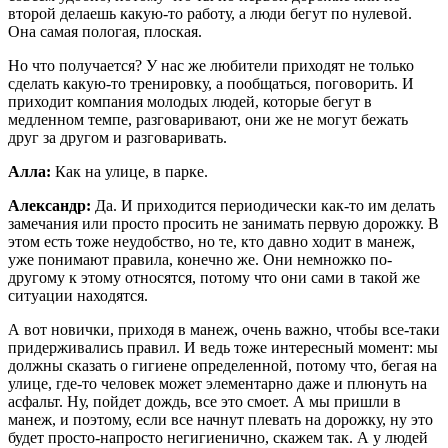
второй делаешь какую-то работу, а люди бегут по нулевой.
Она самая пологая, плоская.
Но что получается? У нас же любители приходят не только
сделать какую-то тренировку, а пообщаться, поговорить. И
приходит компания молодых людей, которые бегут в
медленном темпе, разговаривают, они же не могут бежать
друг за другом и разговаривать.
Алла:
Как на улице, в парке.
Александр:
Да. И приходится периодически как-то им делать
замечания или просто просить не занимать первую дорожку. В
этом есть тоже неудобство, но те, кто давно ходит в манеж,
уже понимают правила, конечно же. Они немножко по-
другому к этому относятся, потому что они сами в такой же
ситуации находятся.
А вот новички, приходя в манеж, очень важно, чтобы все-таки
придерживались правил. И ведь тоже интересный момент: мы
должны сказать о гигиене определенной, потому что, бегая на
улице, где-то человек может элементарно даже и плюнуть на
асфальт. Ну, пойдет дождь, все это смоет. А мы пришли в
манеж, и поэтому, если все начнут плевать на дорожку, ну это
будет просто-напросто негигиенично, скажем так. А у людей