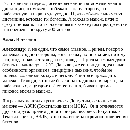
Если в летний период, осенне-весенний ты можешь менять
дистанции, ты можешь побежать в одну сторону, на
набережную, в парк, куда угодно. Нужно обязательно менять
дистанции, которые ты бегаешь. А заходя в манеж, нужно
сразу понимать, что ты находишься в замкнутом пространстве
и ты бегаешь по кругу 200 метров.
Алла:
И не один.
Александр:
И не один, что самое главное. Причем, говоря о
манежах: с одной стороны, конечно же, их не хватает, потому
что, когда появляется лед, снег, холод… Причем рекомендуют
бегать на улице до −12 °С. Дальше уже есть индивидуальные
особенности организма: специфика дыхания, чтобы не
попадал холодный воздух в легкие. И вот все приходят в
манежи. Те люди, которые бегали на стадионах, в парках, на
набережных, еще где-то. И естественно, бывает прямо
пиковое время в манеже.
Я в разных манежах тренируюсь. Допустим, основные два
манежа — АЗЛК (Текстильщики) и ЦСКА. Они отличаются
друг от друга, причем достаточно радикально. Допустим, в
Текстильщиках, АЗЛК, вторник-пятница огромное количество
бегунов…