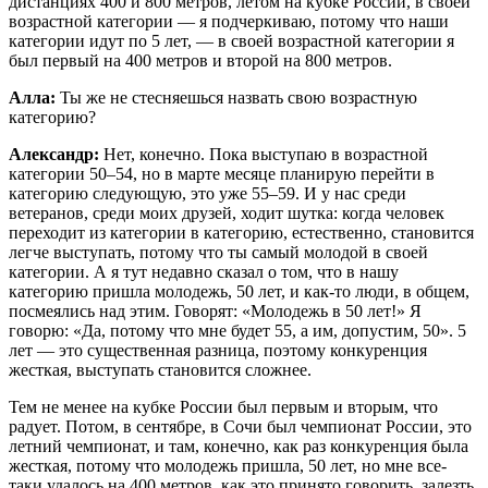
дистанциях 400 и 800 метров, летом на кубке России, в своей
возрастной категории — я подчеркиваю, потому что наши
категории идут по 5 лет, — в своей возрастной категории я
был первый на 400 метров и второй на 800 метров.
Алла:
Ты же не стесняешься назвать свою возрастную
категорию?
Александр:
Нет, конечно. Пока выступаю в возрастной
категории 50–54, но в марте месяце планирую перейти в
категорию следующую, это уже 55–59. И у нас среди
ветеранов, среди моих друзей, ходит шутка: когда человек
переходит из категории в категорию, естественно, становится
легче выступать, потому что ты самый молодой в своей
категории. А я тут недавно сказал о том, что в нашу
категорию пришла молодежь, 50 лет, и как-то люди, в общем,
посмеялись над этим. Говорят: «Молодежь в 50 лет!» Я
говорю: «Да, потому что мне будет 55, а им, допустим, 50». 5
лет — это существенная разница, поэтому конкуренция
жесткая, выступать становится сложнее.
Тем не менее на кубке России был первым и вторым, что
радует. Потом, в сентябре, в Сочи был чемпионат России, это
летний чемпионат, и там, конечно, как раз конкуренция была
жесткая, потому что молодежь пришла, 50 лет, но мне все-
таки удалось на 400 метров, как это принято говорить, залезть