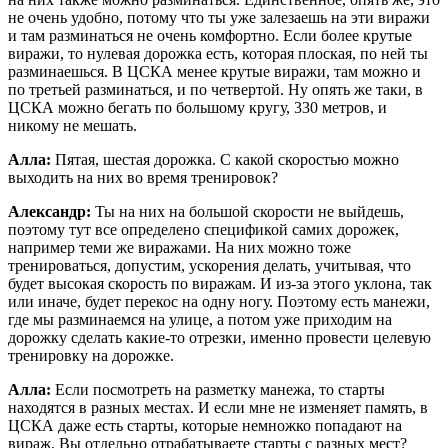
не очень удобно, потому что ты уже залезаешь на эти виражи
и там разминаться не очень комфортно. Если более крутые
виражи, то нулевая дорожка есть, которая плоская, по ней ты
разминаешься. В ЦСКА менее крутые виражи, там можно и
по третьей разминаться, и по четвертой. Ну опять же таки, в
ЦСКА можно бегать по большому кругу, 330 метров, и
никому не мешать.
Алла:
Пятая, шестая дорожка. С какой скоростью можно
выходить на них во время тренировок?
Александр:
Ты на них на большой скорости не выйдешь,
поэтому тут все определено спецификой самих дорожек,
например теми же виражами. На них можно тоже
тренироваться, допустим, ускорения делать, учитывая, что
будет высокая скорость по виражам. И из-за этого уклона, так
или иначе, будет перекос на одну ногу. Поэтому есть манежи,
где мы разминаемся на улице, а потом уже приходим на
дорожку сделать какие-то отрезки, именно провести целевую
тренировку на дорожке.
Алла:
Если посмотреть на разметку манежа, то старты
находятся в разных местах. И если мне не изменяет память, в
ЦСКА даже есть старты, которые немножко попадают на
вираж. Вы отдельно отрабатываете старты с разных мест?