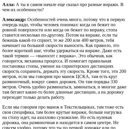
Алла:
А ты в самом начале еще сказал про разные виражи. В
чем их особенности?
Александр:
Особенностей очень много, потому что в первую
очередь надо, чтобы человек понимал: когда он бежит по
ровной поверхности или когда он бежит по виражу, стопа
ставится несколько по-другому. Потом на вираже, если ты
бежишь какой-то спринт, те же 200 или 400 метров, тебя
начинает на большой скорости выносить. Как правило, это
более короткий шаг, чтобы удержаться на вираже. Даже есть
такой термин — «выносит с виража». Это обычная, как
говорится, механика процесса. И помогает правильная
постановка стопы, умение на спринтерских дистанциях
скорость сохранить, держать эту скорость. Кроме того, эти 200
метров, если мы говорим про манеж ЦСКА, там есть круг
разминочный, вокруг самих дорожек. Он там порядка 330
метров. Очень удобно разминаться, заминаться, и многие даже
там бегают какие-то более длинные дистанции, а на дорожку
переходят только делать работу.
Если мы говорим про манеж в Текстильщиках, там тоже есть
своя специфика, там более крутые виражи, больше нагрузка
на стопу идет, на ахиллово сухожилие. Но есть нулевая
дорожка, она разминочная и находится в самом центре. Не
совсем удобно, потому что ты по первой дорожке или по