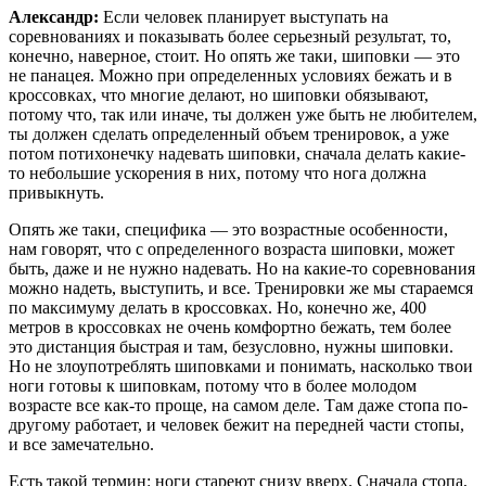
Александр:
Если человек планирует выступать на
соревнованиях и показывать более серьезный результат, то,
конечно, наверное, стоит. Но опять же таки, шиповки — это
не панацея. Можно при определенных условиях бежать и в
кроссовках, что многие делают, но шиповки обязывают,
потому что, так или иначе, ты должен уже быть не любителем,
ты должен сделать определенный объем тренировок, а уже
потом потихонечку надевать шиповки, сначала делать какие-
то небольшие ускорения в них, потому что нога должна
привыкнуть.
Опять же таки, специфика — это возрастные особенности,
нам говорят, что с определенного возраста шиповки, может
быть, даже и не нужно надевать. Но на какие-то соревнования
можно надеть, выступить, и все. Тренировки же мы стараемся
по максимуму делать в кроссовках. Но, конечно же, 400
метров в кроссовках не очень комфортно бежать, тем более
это дистанция быстрая и там, безусловно, нужны шиповки.
Но не злоупотреблять шиповками и понимать, насколько твои
ноги готовы к шиповкам, потому что в более молодом
возрасте все как-то проще, на самом деле. Там даже стопа по-
другому работает, и человек бежит на передней части стопы,
и все замечательно.
Есть такой термин: ноги стареют снизу вверх. Сначала стопа,