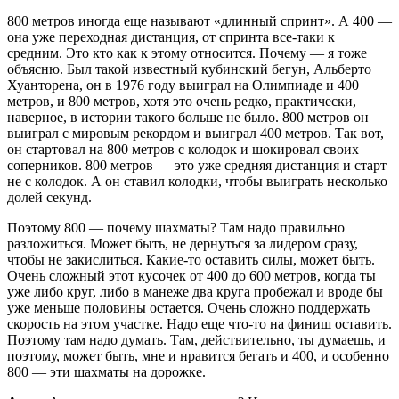
800 метров иногда еще называют «длинный спринт». А 400 —
она уже переходная дистанция, от спринта все-таки к
средним. Это кто как к этому относится. Почему — я тоже
объясню. Был такой известный кубинский бегун, Альберто
Хуанторена, он в 1976 году выиграл на Олимпиаде и 400
метров, и 800 метров, хотя это очень редко, практически,
наверное, в истории такого больше не было. 800 метров он
выиграл с мировым рекордом и выиграл 400 метров. Так вот,
он стартовал на 800 метров с колодок и шокировал своих
соперников. 800 метров — это уже средняя дистанция и старт
не с колодок. А он ставил колодки, чтобы выиграть несколько
долей секунд.
Поэтому 800 — почему шахматы? Там надо правильно
разложиться. Может быть, не дернуться за лидером сразу,
чтобы не закислиться. Какие-то оставить силы, может быть.
Очень сложный этот кусочек от 400 до 600 метров, когда ты
уже либо круг, либо в манеже два круга пробежал и вроде бы
уже меньше половины остается. Очень сложно поддержать
скорость на этом участке. Надо еще что-то на финиш оставить.
Поэтому там надо думать. Там, действительно, ты думаешь, и
поэтому, может быть, мне и нравится бегать и 400, и особенно
800 — эти шахматы на дорожке.