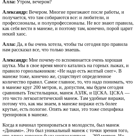
Алла:
Утром, вечером?
Александр:
Вечером. Многие приезжают после работы, и
получается, что там собираются все: и любители, и
профессионалы, и полупрофессионалы. Не все знают правила,
как себя вести в манеже, и поэтому там, конечно, порой царит
некий хаос.
Алла:
Да, я бы очень хотела, чтобы ты сегодня про правила
нам рассказал все, что только знаешь.
Александр:
Мне почему-то вспоминается очень хорошая
шутка. Мы в свое время много катались на горных лыжах, и
правило горнолыжников: «Не надо есть желтый снег». В
манеже тоже, конечно же, существует определенное
количество правил. Самое главное, то, что надо понимать, что
в манеже круг 200 метров, и, допустим, мы будем сегодня
сравнивать Текстильщики, манеж АЗЛК, и ЦСКА. ЦСКА —
это чисто легкоатлетический манеж. Там удобные виражи,
потому что, как мы знаем, в манеже виражи есть более
крутые, есть пологие. Опять же таки, это тоже специфика
тренировок в манеже.
Когда я начинал тренироваться в молодости, был манеж
«Динамо». Это был уникальный манеж с точки зрения того,
что длина дорожки была нестандартная — 260 метров. Но