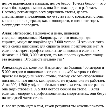
потом икроножные мышцы, потом бедро. То есть бедро — это
самая благодарная мышца, она большая и долго работает.
Поэтому рекомендую всем укреплять стопы, делать
специальные упражнения, но чувствуется с возрастом: стопа,
конечно, не так держит, как в молодости, и шиповки здесь
могут даже повредить.
Алла:
Интересно. Насколько я знаю, шиповки
специализированные. Например, те, что подходят для
спринта, могут не подойти для 3 000 метров. И это из-за того,
что в самих шиповках для спринта пятки практически нет. А
если посмотреть профессиональные шиповки и если в них
бегают на 1 500, 3 000 метров, то там просто чуть-чуть толще
эта подошва. Это действительно так?
Александр:
Да, конечно. Например, ты бежишь 400 метров и
5 000 метров в шиповках: естественно, 400 метров ты бежишь
просто на передней части стопы, потому что это скоротечная
дистанция, там пятка, как правило, не нужна, она не работает.
А на 800, 1 500 у обуви небольшая пяточка есть, но все равно,
она задействована. А 5 000 метров бежим на стопе… Хотя
если мы говорим о профессиональных спортсменах, они бегут
на передней части стопы.
И все же речь идет о том, какой результат ты хочешь показать.