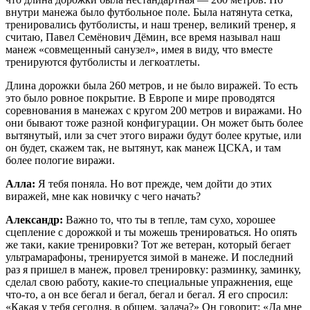
внутри манежа было футбольное поле. Была натянута сетка,
тренировались футболисты, и наш тренер, великий тренер, я
считаю, Павел Семёнович Дёмин, все время называл наш
манеж «совмещенный санузел», имея в виду, что вместе
тренируются футболисты и легкоатлеты.
Длина дорожки была 260 метров, и не было виражей. То есть
это было ровное покрытие. В Европе и мире проводятся
соревнования в манежах с кругом 200 метров и виражами. Но
они бывают тоже разной конфигурации. Он может быть более
вытянутый, или за счет этого виражи будут более крутые, или
он будет, скажем так, не вытянут, как манеж ЦСКА, и там
более пологие виражи.
Алла:
Я тебя поняла. Но вот прежде, чем дойти до этих
виражей, мне как новичку с чего начать?
Александр:
Важно то, что ты в тепле, там сухо, хорошее
сцепление с дорожкой и ты можешь тренироваться. Но опять
же таки, какие тренировки? Тот же ветеран, который бегает
ультрамарафоны, тренируется зимой в манеже. И последний
раз я пришел в манеж, провел тренировку: разминку, заминку,
сделал свою работу, какие-то специальные упражнения, еще
что-то, а он все бегал и бегал, бегал и бегал. Я его спросил:
«Какая у тебя сегодня, в общем, задача?» Он говорит: «Да мне