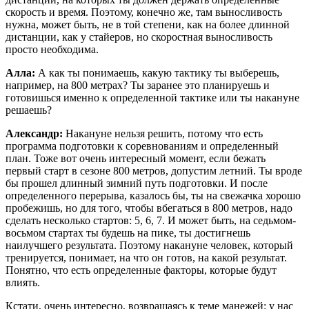
скорость и время. Поэтому, конечно же, там выносливость
нужна, может быть, не в той степени, как на более длинной
дистанции, как у стайеров, но скоростная выносливость
просто необходима.
Алла:
А как ты понимаешь, какую тактику ты выберешь,
например, на 800 метрах? Ты заранее это планируешь и
готовишься именно к определенной тактике или ты накануне
решаешь?
Александр:
Накануне нельзя решить, потому что есть
программа подготовки к соревнованиям и определенный
план. Тоже вот очень интересный момент, если бежать
первый старт в сезоне 800 метров, допустим летний. Ты вроде
бы прошел длинный зимний путь подготовки. И после
определенного перерыва, казалось бы, ты на свежачка хорошо
пробежишь, но для того, чтобы вбегаться в 800 метров, надо
сделать несколько стартов: 5, 6, 7. И может быть, на седьмом-
восьмом стартах ты будешь на пике, ты достигнешь
наилучшего результата. Поэтому накануне человек, который
тренируется, понимает, на что он готов, на какой результат.
Понятно, что есть определенные факторы, которые будут
влиять.
Кстати, очень интересно, возвращаясь к теме манежей: у нас