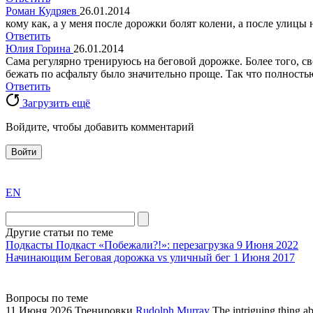
Роман Кудряев
26.01.2014
кому как, а у меня после дорожки болят колени, а после улицы н
Ответить
Юлия Горина
26.01.2014
Сама регулярно тренируюсь на беговой дорожке. Более того, с
бежать по асфальту было значительно проще. Так что полностью
Ответить
Загрузить ещё
Войдите, чтобы добавить комментарий
Войти
exact
EN
the
division
agent
Другие статьи по теме
watch
Подкасты
Подкаст «Побежали?!»: перезагрузка
9 Июня 2022
replica
Начинающим
Беговая дорожка vs уличный бег
1 Июня 2017
showcases
substantial
Вопросы по теме
areas.
11 Июня 2026
Тренировки
Rudolph Murray
The intriguing thing a