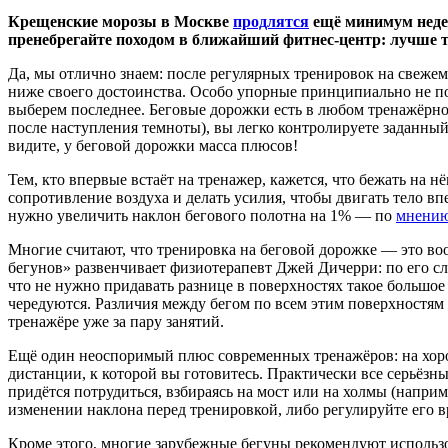
Крещенские морозы в Москве
продлятся
ещё минимум недел
пренебрегайте походом в ближайший фитнес-центр: лучше тр
Да, мы отлично знаем: после регулярных тренировок на свеже
ниже своего достоинства. Особо упорные принципиально не п
выберем последнее. Беговые дорожки есть в любом тренажёрном 
после наступления темноты), вы легко контролируете заданный 
видите, у беговой дорожки масса плюсов!
Тем, кто впервые встаёт на тренажер, кажется, что бежать на 
сопротивление воздуха и делать усилия, чтобы двигать тело вп
нужно увеличить наклон бегового полотна на 1% — по
мнению
Многие считают, что тренировка на беговой дорожке — это вооб
бегунов» развенчивает физиотерапевт Джей Дичерри: по его сло
что не нужно придавать разнице в поверхностях такое большое
чередуются. Различия между бегом по всем этим поверхностям 
тренажёре уже за пару занятий.
Ещё один неоспоримый плюс современных тренажёров: на хоро
дистанции, к которой вы готовитесь. Практически все серьёзны
придётся потрудиться, взбираясь на мост или на холмы (наприм
изменении наклона перед тренировкой, либо регулируйте его вр
Кроме этого, многие зарубежные бегуны рекомендуют использова