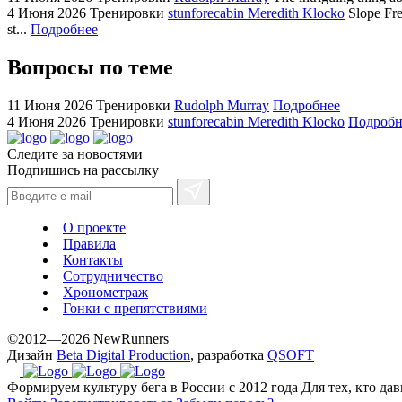
swiss
4 Июня 2026
Тренировки
stunforecabin Meredith Klocko
Slope Fre
replica
st...
Подробнее
bvlgari
Вопросы по теме
watches
+maserati
online
11 Июня 2026
Тренировки
Rudolph Murray
Подробнее
4 Июня 2026
Тренировки
stunforecabin Meredith Klocko
Подробн
for
cheap
Следите за новостями
sale.
Подпишись на рассылку
https://ylfactoryrolex.com/
hilarity
exceptional
О проекте
method.
Правила
Контакты
www.yvessaintlaurent.to
Сотрудничество
with
Хронометраж
the
Гонки с препятствиями
best
©2012—2026 NewRunners
prices.
Дизайн
Beta Digital Production
, разработка
QSOFT
Формируем культуру бега в России с 2012 года
Для тех, кто да