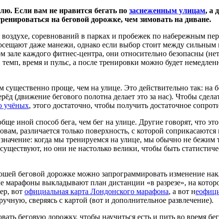
ю. Если вам не нравится бегать по
заснеженным улицам
, а
енироваться на беговой дорожке, чем зимовать на диване.
м воздухе, соревнований в парках и пробежек по набережным пе
осещают даже манежи, однако если выбор стоит между сильным
зале каждого фитнес-центра, они относительно безопасны (нет р
темп, время и пульс, а после тренировки можно будет немедленн
нём существенно проще, чем на улице. Это действительно так: на
ерёд (движение бегового полотна делает это за нас). Чтобы сдел
 учёных
, этого достаточно, чтобы получить достаточное сопро
ще иной способ бега, чем бег на улице. Другие говорят, что это
вам, различается только поверхность, с которой соприкасаются 
 значение: когда мы тренируемся на улице, мы обычно не бежим 
существуют, но они не настолько велики, чтобы быть статистич
шей беговой дорожке можно запрограммировать изменение накло
е марафоны выкладывают план дистанции «в разрезе», на котором
ер, вот
официальная карта Лондонского марафона
, а вот н
еофици
учную, сверяясь с картой (вот и дополнительное развлечение).
ть беговую дорожку, чтобы научиться есть и пить во время бега