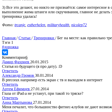
3) Все это делают, но никто не признаётся: самое интересно
выполнение жима штанги или скручивания, главное не делать э
тренировка удалась!
Фото:
trcanje
,
estherhelen
,
militaryhealth
,
nicolep72
Главная
/
Статьи
/
Тренировки
/
Бег на месте: как правильно тр
Tэги
1
#дорожка
Комментарии
6
Дамир Фахриев
20.01.2015
Статья из будущего (я про дату). :D
Ответить
Александр Громов
30.01.2014
В precorах например есть экран с тв и выходом в интернет
Ответить
Артем Ефимцев
27.01.2014
Глаза от iPad-a не устанут, при такой то тряске?
Ответить
Анна Мартынова
27.01.2014
Меня печалит, что большинство фитнес-клубов не дают возмо
Ответить