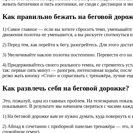
жевать батончики и пить изотоники, не сходя с дистанции и м
Как правильно бежать на беговой доро
1) Самое главное — если вы хотите сбросить темп, уменьшайте 
движения полотна не уменьшится, а вы рискуете споткнуться и
2) Перед тем, как перейти к бегу, разогрейтесь. Для этого дос
3) Увеличивайте наклон полотна постепенно. Перевести его на
4) Придерживайтесь своего реального темпа, не стремитесь ус
так: первые пять минут — разогрев, интенсивная ходьба; после
резко жать кнопку «Стоп» и спрыгивать с тренажёра, лучше ещ
Как развлечь себя на беговой дорожке?
Это, пожалуй, одна из главных проблем. На телеэкранах показы
показывают. В результате мы начинаем сверяться с часами кажд
1) На беговой дорожке вам не нужно думать, куда повернуть и
2) Айпад в сочетании с приборной панелью тренажёра — это, п
спокойном темпе).