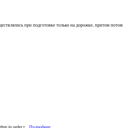
ществлялись при подготовке только на дорожке, притом потом
hm in order t...
Подробнее