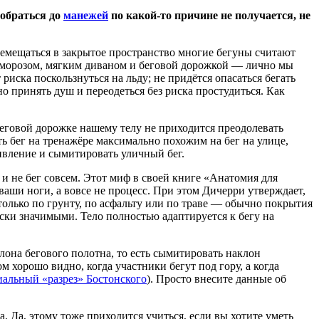
 добраться до
манежей
по какой-то причине не получается, не
ремещаться в закрытое пространство многие бегуны считают
 морозом, мягким диваном и беговой дорожкой — лично мы
иска поскользнуться на льду; не придётся опасаться бегать
о принять душ и переодеться без риска простудиться. Как
 беговой дорожке нашему телу не приходится преодолевать
ать бег на тренажёре максимально похожим на бег на улице,
тивление и сымитировать уличный бег.
 и не бег совсем. Этот миф в своей книге «Анатомия для
ваши ноги, а вовсе не процесс. При этом Дичерри утверждает,
только по грунту, по асфальту или по траве — обычно покрытия
ески значимыми. Тело полностью адаптируется к бегу на
на бегового полотна, то есть сымитировать наклон
 хорошо видно, когда участники бегут под гору, а когда
альный «разрез» Бостонского
). Просто внесите данные об
. Да, этому тоже приходится учиться, если вы хотите уметь