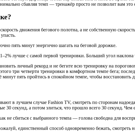
инимально сбавляя темп — тренажёр просто не позволит вам это 
жке?
скорость движения бегового полотна, а не собственную скорость
 упасть.
таточно пять минут энергично шагать на беговой дорожке.
 1–2% лучше с самой первой тренировки. Больший угол наклона 
тановить личный рекорд и не бегите всю тренировку на порогов
 этого три четверти тренировки в комфортном темпе бега; после
ё минут пять пройтись в спокойном темпе, чтобы восстановить 
вают в лучшем случае Fashion TV, смотреть по сторонам надоеда
ые 30 секунд, а потом злиться, что прошло всего 30 секунд. Чем
 как не сбиться с выбранного темпа — голова свободна для восп
ожалуй, единственный способ одновременно бежать, смотреть нов