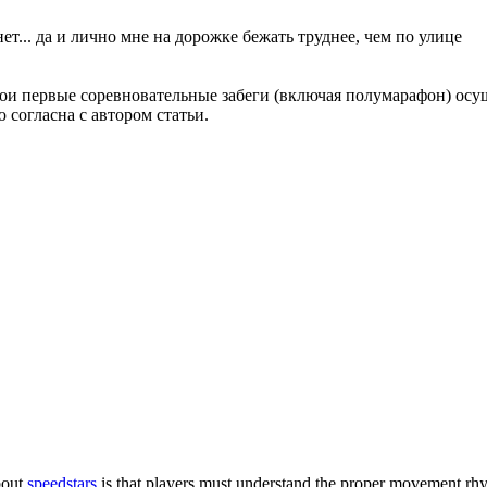
ет... да и лично мне на дорожке бежать труднее, чем по улице
вои первые соревновательные забеги (включая полумарафон) осу
 согласна с автором статьи.
bout
speedstars
is that players must understand the proper movement rhyt