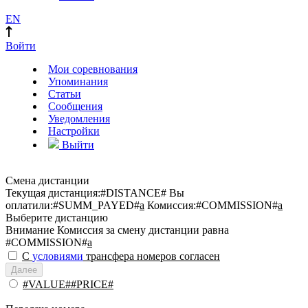
EN
Войти
Мои соревнования
Упоминания
Статьи
Сообщения
Уведомления
Настройки
Выйти
Смена дистанции
Текущая дистанция:
#DISTANCE#
Вы
оплатили:
#SUMM_PAYED#
a
Комиссия:
#COMMISSION#
a
Выберите дистанцию
Внимание
Комиссия за смену дистанции равна
#COMMISSION#
a
С
условиями
трансфера номеров согласен
Далее
#VALUE##PRICE#