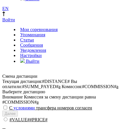
EN
Войти
Мои соревнования
Упоминания
Статьи
Сообщения
Уведомления
Настройки
Выйти
Смена дистанции
Текущая дистанция:
#DISTANCE#
Вы
оплатили:
#SUMM_PAYED#
a
Комиссия:
#COMMISSION#
a
Выберите дистанцию
Внимание
Комиссия за смену дистанции равна
#COMMISSION#
a
С
условиями
трансфера номеров согласен
Далее
#VALUE##PRICE#