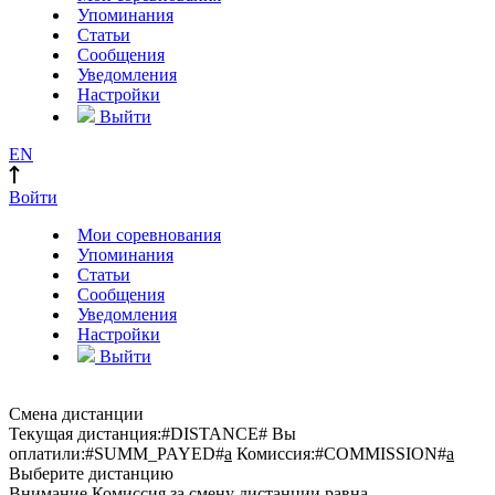
Упоминания
Статьи
Сообщения
Уведомления
Настройки
Выйти
EN
Войти
Мои соревнования
Упоминания
Статьи
Сообщения
Уведомления
Настройки
Выйти
Смена дистанции
Текущая дистанция:
#DISTANCE#
Вы
оплатили:
#SUMM_PAYED#
a
Комиссия:
#COMMISSION#
a
Выберите дистанцию
Внимание
Комиссия за смену дистанции равна