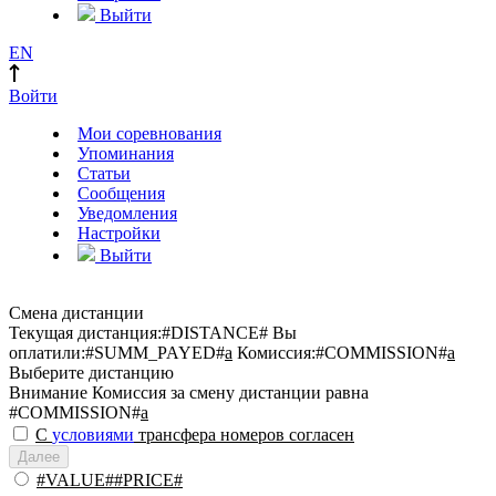
Выйти
EN
Войти
Мои соревнования
Упоминания
Статьи
Сообщения
Уведомления
Настройки
Выйти
Смена дистанции
Текущая дистанция:
#DISTANCE#
Вы
оплатили:
#SUMM_PAYED#
a
Комиссия:
#COMMISSION#
a
Выберите дистанцию
Внимание
Комиссия за смену дистанции равна
#COMMISSION#
a
С
условиями
трансфера номеров согласен
Далее
#VALUE##PRICE#