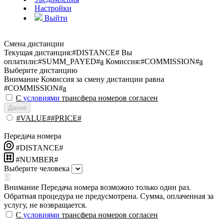
Настройки
Выйти
Смена дистанции
Текущая дистанция:
#DISTANCE#
Вы
оплатили:
#SUMM_PAYED#
a
Комиссия:
#COMMISSION#
a
Выберите дистанцию
Внимание
Комиссия за смену дистанции равна
#COMMISSION#
a
С
условиями
трансфера номеров согласен
Далее
#VALUE##PRICE#
Передача номера
#DISTANCE#
#NUMBER#
Выберите человека
Внимание
Передача номера возможно только один раз.
Обратная процедура не предусмотрена. Сумма, оплаченная за
услугу, не возвращается.
С
условиями
трансфера номеров согласен