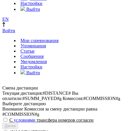
Настройки
Выйти
EN
Войти
Мои соревнования
Упоминания
Статьи
Сообщения
Уведомления
Настройки
Выйти
Смена дистанции
Текущая дистанция:
#DISTANCE#
Вы
оплатили:
#SUMM_PAYED#
a
Комиссия:
#COMMISSION#
a
Выберите дистанцию
Внимание
Комиссия за смену дистанции равна
#COMMISSION#
a
С
условиями
трансфера номеров согласен
Далее