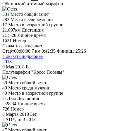
Обнинский атомный марафон
331
Место общий зачет
283
Место среди мужчин
17
Место в возрастной группе
21.097км
Дистанция
2:15:28
Личное время
1621
Номер
Скачать сертификат
Старт
00:00:00
7 км
0:42:35
Финиш
1:25:26
Показать подробнее
2018
9 Мая 2018
Бег
Полумарафон "Кросс Победы"
50
Место общий зачет
40
Место среди мужчин
40
Место в возрастной группе
21.1км
Дистанция
2:28:34
Личное время
726
Номер
8 Марта 2018
Бег
LADY, run! 2018
47
Место общий зачет