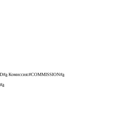
D#
a
Комиссия:
#COMMISSION#
a
#
a