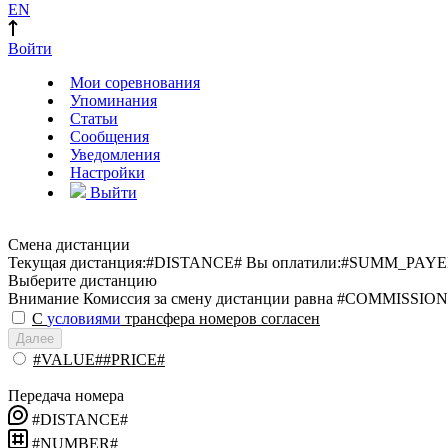
EN
Войти
Мои соревнования
Упоминания
Статьи
Сообщения
Уведомления
Настройки
Выйти
Смена дистанции
Текущая дистанция:
#DISTANCE#
Вы оплатили:
#SUMM_PAYE
Выберите дистанцию
Внимание
Комиссия за смену дистанции равна #COMMISSION
С
условиями
трансфера номеров согласен
Далее
#VALUE##PRICE#
Передача номера
#DISTANCE#
#NUMBER#