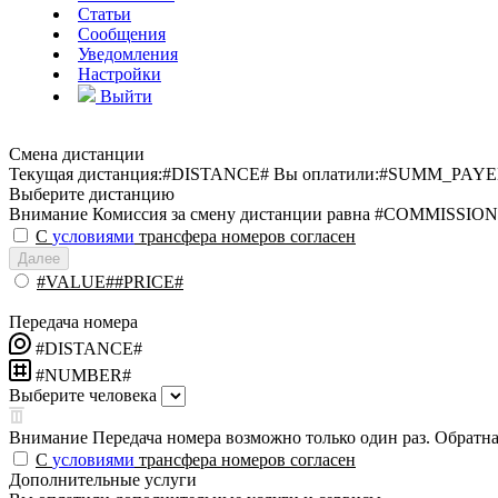
Статьи
Сообщения
Уведомления
Настройки
Выйти
Смена дистанции
Текущая дистанция:
#DISTANCE#
Вы оплатили:
#SUMM_PAYE
Выберите дистанцию
Внимание
Комиссия за смену дистанции равна #COMMISSION
С
условиями
трансфера номеров согласен
Далее
#VALUE##PRICE#
Передача номера
#DISTANCE#
#NUMBER#
Выберите человека
Внимание
Передача номера возможно только один раз. Обратная
С
условиями
трансфера номеров согласен
Дополнительные услуги