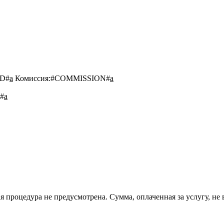
D#
a
Комиссия:
#COMMISSION#
a
#
a
 процедура не предусмотрена. Сумма, оплаченная за услугу, не 