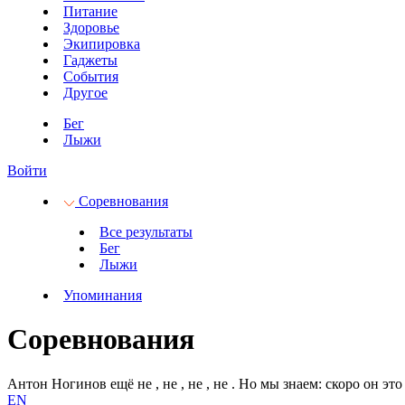
Питание
Здоровье
Экипировка
Гаджеты
События
Другое
Бег
Лыжи
Войти
Соревнования
Все результаты
Бег
Лыжи
Упоминания
Соревнования
Антон Ногинов ещё не
, не
, не
, не
.
Но мы знаем: скоро он это
EN