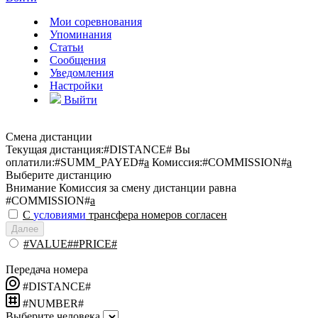
Мои соревнования
Упоминания
Статьи
Сообщения
Уведомления
Настройки
Выйти
Смена дистанции
Текущая дистанция:
#DISTANCE#
Вы
оплатили:
#SUMM_PAYED#
a
Комиссия:
#COMMISSION#
a
Выберите дистанцию
Внимание
Комиссия за смену дистанции равна
#COMMISSION#
a
С
условиями
трансфера номеров согласен
Далее
#VALUE##PRICE#
Передача номера
#DISTANCE#
#NUMBER#
Выберите человека