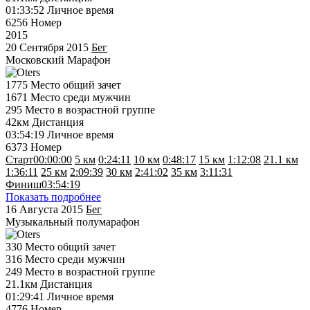
01:33:52
Личное время
6256
Номер
2015
20 Сентября 2015
Бег
Московский Марафон
1775
Место общий зачет
1671
Место среди мужчин
295
Место в возрастной группе
42км
Дистанция
03:54:19
Личное время
6373
Номер
Старт
00:00:00
5 км
0:24:11
10 км
0:48:17
15 км
1:12:08
21.1 км
1:36:11
25 км
2:09:39
30 км
2:41:02
35 км
3:11:31
Финиш
03:54:19
Показать подробнее
16 Августа 2015
Бег
Музыкальный полумарафон
330
Место общий зачет
316
Место среди мужчин
249
Место в возрастной группе
21.1км
Дистанция
01:29:41
Личное время
4776
Номер