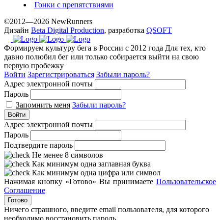
Гонки с препятствиями
©2012—2026 NewRunners
Дизайн
Beta Digital Production
, разработка
QSOFT
Формируем культуру бега в России с 2012 года
Для тех, кто
давно полюбил бег или только собирается выйти на свою
первую пробежку
Войти
Зарегистрироваться
Забыли пароль?
Адрес электронной почты
Пароль
Запомнить меня
Забыли пароль?
Войти
Адрес электронной почты
Пароль
Подтвердите пароль
Не менее 8 символов
Как минимум одна заглавная буква
Как минимум одна цифра или символ
Нажимая кнопку «Готово» Вы принимаете
Пользовательское
Соглашение
Готово
Ничего страшного, введите email пользователя, для которого
необходимо восстановить пароль.