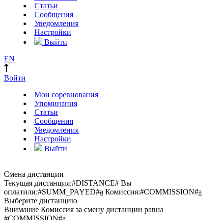
Статьи
Сообщения
Уведомления
Настройки
Выйти
EN
Войти
Мои соревнования
Упоминания
Статьи
Сообщения
Уведомления
Настройки
Выйти
Смена дистанции
Текущая дистанция:
#DISTANCE#
Вы
оплатили:
#SUMM_PAYED#
a
Комиссия:
#COMMISSION#
a
Выберите дистанцию
Внимание
Комиссия за смену дистанции равна
#COMMISSION#
a