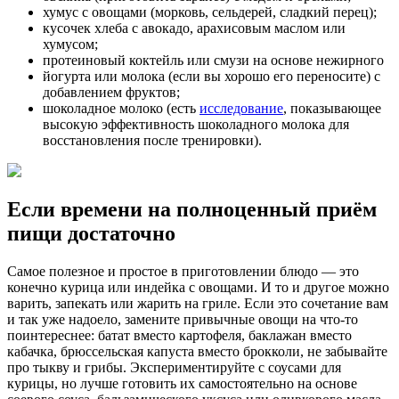
хумус с овощами (морковь, сельдерей, сладкий перец);
кусочек хлеба с авокадо, арахисовым маслом или
хумусом;
протеиновый коктейль или смузи на основе нежирного
йогурта или молока (если вы хорошо его переносите) с
добавлением фруктов;
шоколадное молоко (есть
исследование
, показывающее
высокую эффективность шоколадного молока для
восстановления после тренировки).
Если времени на полноценный приём
пищи достаточно
Самое полезное и простое в приготовлении блюдо — это
конечно курица или индейка с овощами. И то и другое можно
варить, запекать или жарить на гриле. Если это сочетание вам
и так уже надоело, замените привычные овощи на что-то
поинтереснее: батат вместо картофеля, баклажан вместо
кабачка, брюссельская капуста вместо брокколи, не забывайте
про тыкву и грибы. Экспериментируйте с соусами для
курицы, но лучше готовить их самостоятельно на основе