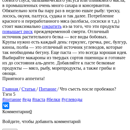
соевого соуса, бальзамического уксуса или оливкового масла,
в промышленных очень много сахара и консервантов.
Обязательно хотя бы пару раз в неделю ешьте рыбу: треску,
лосось, окуня, палтуса, судака и так далее. Потребление
красного и переработанного мяса (колбасы, сосиски и т.д.)
стоит максимально
сократить
из-за того, что эти продукты
повышает риск
преждевременной смерти. Отличный
источник растительного белка — все виды бобовых.
Крупы нужно есть каждый день: геркулес, гречка, рис, булгур,
киноа, полба — это отличный источник углеводов, которые
так необходимы бегуну. Еще паста — это всегда хорошая идея.
Выбирайте макароны из твердых сортов пшеницы и готовьте
их до состояния аль-денте. Добавляйте к пасте белковые
продукты — мясо, рыбу, морепродукты, а также грибы и
овощи.
Приятного аппетита!
Главная
/
Статьи
/
Питание
/
Что съесть после пробежки?
Tэги
5
#питание
#еда
#паста
#белки
#углеводы
Комментарии
0
Войдите, чтобы добавить комментарий