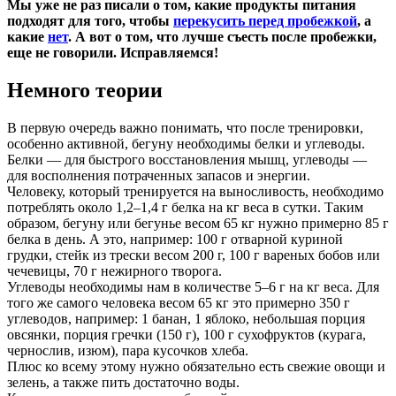
Мы уже не раз писали о том, какие продукты питания
подходят для того, чтобы
перекусить перед пробежкой
, а
какие
нет
. А вот о том, что лучше съесть после пробежки,
еще не говорили. Исправляемся!
Немного теории
В первую очередь важно понимать, что после тренировки,
особенно активной, бегуну необходимы белки и углеводы.
Белки — для быстрого восстановления мышц, углеводы —
для восполнения потраченных запасов и энергии.
Человеку, который тренируется на выносливость, необходимо
потреблять около 1,2–1,4 г белка на кг веса в сутки. Таким
образом, бегуну или бегунье весом 65 кг нужно примерно 85 г
белка в день. А это, например: 100 г отварной куриной
грудки, стейк из трески весом 200 г, 100 г вареных бобов или
чечевицы, 70 г нежирного творога.
Углеводы необходимы нам в количестве 5–6 г на кг веса. Для
того же самого человека весом 65 кг это примерно 350 г
углеводов, например: 1 банан, 1 яблоко, небольшая порция
овсянки, порция гречки (150 г), 100 г сухофруктов (курага,
чернослив, изюм), пара кусочков хлеба.
Плюс ко всему этому нужно обязательно есть свежие овощи и
зелень, а также пить достаточно воды.