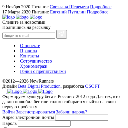
hilarity
9 Ноября 2020
Питание
Светлана Шеремета
Подробнее
exceptional
17 Марта 2020
Питание
Евгений Путилин
Подробнее
method.
Следите за новостями
www.yvessaintlaurent.to
Подпишись на рассылку
with
the
best
О проекте
prices.
Правила
Контакты
Сотрудничество
Хронометраж
Гонки с препятствиями
©2012—2026 NewRunners
Дизайн
Beta Digital Production
, разработка
QSOFT
Формируем культуру бега в России с 2012 года
Для тех, кто
давно полюбил бег или только собирается выйти на свою
первую пробежку
Войти
Зарегистрироваться
Забыли пароль?
Адрес электронной почты
Пароль