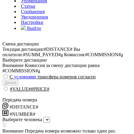
Упоминания
Статьи
Сообщения
Уведомления
Настройки
Выйти
Смена дистанции
Текущая дистанция:
#DISTANCE#
Вы
оплатили:
#SUMM_PAYED#
a
Комиссия:
#COMMISSION#
a
Выберите дистанцию
Внимание
Комиссия за смену дистанции равна
#COMMISSION#
a
С
условиями
трансфера номеров согласен
Далее
#VALUE##PRICE#
Передача номера
#DISTANCE#
#NUMBER#
Выберите человека
Внимание
Передача номера возможно только один раз.