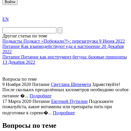
Войти
exact
EN
the
division
agent
Другие статьи по теме
watch
Подкасты
Подкаст «Побежали?!»: перезагрузка
9 Июня 2022
replica
Питание
Как взаимодействуют еда и настроение
20 Декабря
2022
showcases
Питание
Питание как инструмент бегуна: базовые принципы
substantial
13 Декабря 2022
areas.
swiss
replica
Вопросы по теме
bvlgari
9 Ноября 2020
Питание
Светлана Шеремета
Здравствуйте!
После скольких преодолённых километров необходимо особое
watches
питание �...
Подробнее
+maserati
17 Марта 2020
Питание
Евгений Путилин
Подскажите
online
пожалуйста, какие витамины или препараты пить при
for
подготовке к соревн�...
Подробнее
cheap
sale.
Вопросы по теме
https://ylfactoryrolex.com/