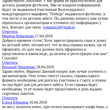
Здравствуйте, Василий! У нас форма не приспособлена для
детских размеров футболок. Мы не владеем информацией,
будут ли выдаваться участникам Волгоградского
международного марафона "Победа" выдаваться футболки, в
том числе и на детском забеге. По данному вопросу вам лучше
обратиться к организаторам и уточнить эту информацию у
них. Контакт для связи:
volgarun34@mail.ru
Ответить
Марина Коваленко
17.04.2018
Доброго времени суток! Хочу зарегистрировать сына и дочку
на детский забег, интересует, что за мед.справка нужна, где её
оформлять, по дате она должна быть оформлена и
представлена в каком виде, до оплаты и регистрации или как?
Спасибо!
Ответить
Виталий Чекаленко
18.04.2018
Здравствуйте, Марина! Данный вопрос вам лучше уточнить у
организаторов. Они точно смогут сказать, справка какого
формата необходима для допуска участника к старту, и нужна
ли она будет для для детского забега. Если справка будет
необходима, то её нужно будет предоставить в день выдачи
стартовых пакетов.
Ответить
Елена Юрьевна
16.04.2018
не могу оплатить взнос. при оплате выскакивает альфа банк, а