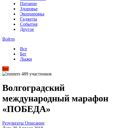
Питание
Здоровье
Экипировка
Гаджеты
События
Другое
Войти
Все
Бег
Лыжи
Бег
489 участников
Волгоградский
международный марафон
«ПОБЕДА»
Результаты
Описание