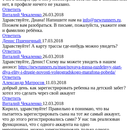
нет, в профиле ничего не указано.
Ответить
Виталий Чекаленко
26.03.2018
Здравствуйте, Диана! Напишите нам на
info@newrunners.ru
.
Поожем вам разобраться. В письме, пожалуйста, укажите имя
и фамилию ребёнка.
Ответить
Денис Пшеничный
17.03.2018
Здравствуйте! А карту трассы где-нибудь можно увидеть?
Ответить
Виталий Чекаленко
26.03.2018
Здравствуйте, Денис! Схему вы можете увидеть в нашем
анонсе:
https://newrunners.ru/mag/novaya-trassa-razdelnyy-start-
dlya-elity-i-drugie-novosti-volgogradskogo-marafona-pobeda/
Ответить
Александр Матросов
11.03.2018
добрый день. как зарегистрировать ребенка на детский забег?
хотел это сделать через свой аккаунт
Ответить
Виталий Чекаленко
12.03.2018
Кирилл, здравствуйте! Правильно я понимаю, что вы
пытаетесь зарегистрировать сына на тот же самый аккаунт,
что до этого регистрировались сами? У нас так реализован
функционал, что с одного аккаунта на одно
мероприятие можно зарегистрировать только одного