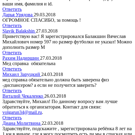
ваши имя, фамилия и id.
Ответить
Дарья Урядова
29.03.2018
ОГРОМНОЕ СПАСИБО, за помощь !
Ответить
Slavik Balakshin
27.03.2018
Приветствую вас! Я зарегистрировался Балакшин Вячеслав
Михайлович номер 597 но размер футболки не указал! Можно
дополнить размер М
Ответить
Рахим Надиршин
27.03.2018
Мед справка обязательна
Ответить
Михаил Заруцкий
24.03.2018
мед справка обязательно должна быть заверена физ
-диспансером? а если не получится заверить?
Ответить
Виталий Чекаленко
26.03.2018
Здравствуйте, Михаил! По данному вопросу вам лучше
обратиться к организаторам. Контакт для связи:
volgarun34@mail.ru
.
Ответить
Диана Молитвина
22.03.2018
Здравствуйте, подскажите , зарегистрировала ребёнка 8 лет на
1 км в январе, где я могу посмотреть есть ли мы в списках или