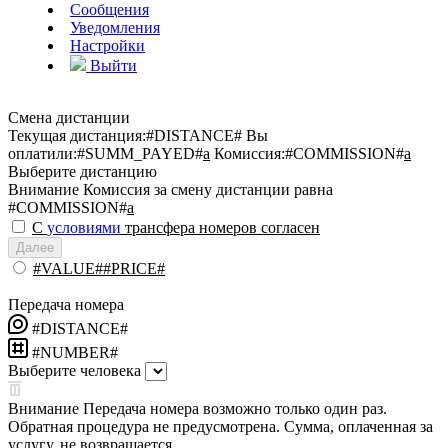
Сообщения
Уведомления
Настройки
Выйти
Смена дистанции
Текущая дистанция:
#DISTANCE#
Вы
оплатили:
#SUMM_PAYED#
a
Комиссия:
#COMMISSION#
a
Выберите дистанцию
Внимание
Комиссия за смену дистанции равна
#COMMISSION#
a
С
условиями
трансфера номеров согласен
Далее
#VALUE##PRICE#
Передача номера
#DISTANCE#
#NUMBER#
Выберите человека
Внимание
Передача номера возможно только один раз.
Обратная процедура не предусмотрена. Сумма, оплаченная за
услугу, не возвращается.