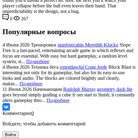
round you'll thread a perfect arc shot; the next you'll watch your
player collapse before the ball even leaves their hand. That
unpredictability is the design, not a bug.
0
267
Популярные вопросы
4 Июня 2026
Тренировки
stunforecabin Meredith Klocko
Slope
Free is a fast-paced, entertaining arcade game in which reflexes and
focus are essential. With easy but hard gameplay, a random level
system, st...
Подробнее
4 Июня 2026
Техника бега
extendawful Craig Jerde
Block Blast is
interesting not only for its gameplay, but also for its easy-to-use
looks and audio. The blocks are colored brightly and clearly,
makin...
Подробнее
11 Июня 2026
Начинающим
Rudolph Murray
geometry dash lite
goes beyond simply guiding a cube fr om start to finish; it constantly
alters gameplay thro...
Подробнее
Комментарии
0
Войдите, чтобы добавить комментарий
Войти