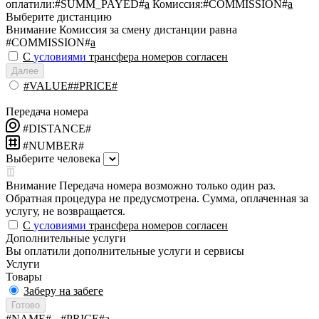
оплатили:
#SUMM_PAYED#
a
Комиссия:
#COMMISSION#
a
Выберите дистанцию
Внимание
Комиссия за смену дистанции равна
#COMMISSION#
a
С
условиями
трансфера номеров согласен
Далее
#VALUE##PRICE#
Передача номера
#DISTANCE#
#NUMBER#
Выберите человека
Внимание
Передача номера возможно только один раз.
Обратная процедура не предусмотрена. Сумма, оплаченная за
услугу, не возвращается.
С
условиями
трансфера номеров согласен
Дополнительные услуги
Вы оплатили дополнительные услуги и сервисы
Услуги
Товары
Заберу на забеге
Готово
#NAME#
- #PRICE#
a