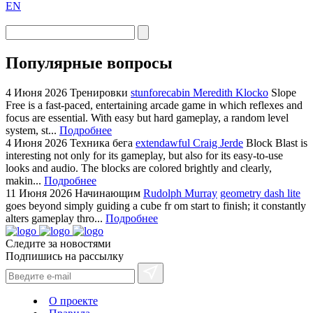
EN
Популярные вопросы
4 Июня 2026
Тренировки
stunforecabin Meredith Klocko
Slope
Free is a fast-paced, entertaining arcade game in which reflexes and
focus are essential. With easy but hard gameplay, a random level
system, st...
Подробнее
4 Июня 2026
Техника бега
extendawful Craig Jerde
Block Blast is
interesting not only for its gameplay, but also for its easy-to-use
looks and audio. The blocks are colored brightly and clearly,
makin...
Подробнее
11 Июня 2026
Начинающим
Rudolph Murray
geometry dash lite
goes beyond simply guiding a cube fr om start to finish; it constantly
alters gameplay thro...
Подробнее
Следите за новостями
Подпишись на рассылку
О проекте