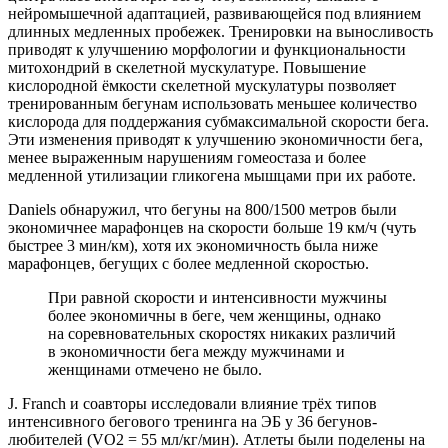
нейромышечной адаптацией, развивающейся под влиянием
длинных медленных пробежек. Тренировки на выносливость
приводят к улучшению морфологии и функциональности
митохондрий в скелетной мускулатуре. Повышение
кислородной ёмкости скелетной мускулатуры позволяет
тренированным бегунам использовать меньшее количество
кислорода для поддержания субмаксимальной скорости бега.
Эти изменения приводят к улучшению экономичности бега,
менее выраженным нарушениям гомеостаза и более
медленной утилизации гликогена мышцами при их работе.
Daniels обнаружил, что бегуны на 800/1500 метров были
экономичнее марафонцев на скорости больше 19 км/ч (чуть
быстрее 3 мин/км), хотя их экономичность была ниже
марафонцев, бегущих с более медленной скоростью.
При равной скорости и интенсивности мужчины
более экономичны в беге, чем женщины, однако
на соревновательных скоростях никаких различий
в экономичности бега между мужчинами и
женщинами отмечено не было.
J. Franch и соавторы исследовали влияние трёх типов
интенсивного бегового тренинга на ЭБ у 36 бегунов-
любителей (VO2 = 55 мл/кг/мин). Атлеты были поделены на