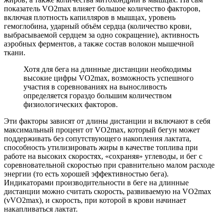
показатель VO2max влияет большое количество факторов,
включая плотность капилляров в мышцах, уровень
гемоглобина, ударный объём сердца (количество крови,
выбрасываемой сердцем за одно сокращение), активность
аэробных ферментов, а также состав волокон мышечной
ткани.
Хотя для бега на длинные дистанции необходимы
высокие цифры VO2max, возможность успешного
участия в соревнованиях на выносливость
определяется гораздо большим количеством
физиологических факторов.
Эти факторы зависят от длины дистанции и включают в себя
максимальный процент от VO2max, который бегун может
поддерживать без сопутствующего накопления лактата,
способность утилизировать жиры в качестве топлива при
работе на высоких скоростях, «сохраняя» углеводы, и бег с
соревновательной скоростью при сравнительно малом расходе
энергии (то есть хорошей эффективностью бега).
Индикаторами производительности в беге на длинные
дистанции можно считать скорость, развиваемую на VO2max
(vVO2max), и скорость, при которой в крови начинает
накапливаться лактат.