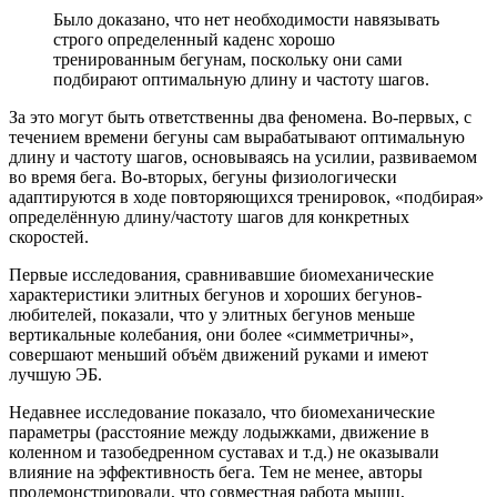
Было доказано, что нет необходимости навязывать
строго определенный каденс хорошо
тренированным бегунам, поскольку они сами
подбирают оптимальную длину и частоту шагов.
За это могут быть ответственны два феномена. Во-первых, с
течением времени бегуны сам вырабатывают оптимальную
длину и частоту шагов, основываясь на усилии, развиваемом
во время бега. Во-вторых, бегуны физиологически
адаптируются в ходе повторяющихся тренировок, «подбирая»
определённую длину/частоту шагов для конкретных
скоростей.
Первые исследования, сравнивавшие биомеханические
характеристики элитных бегунов и хороших бегунов-
любителей, показали, что у элитных бегунов меньше
вертикальные колебания, они более «симметричны»,
совершают меньший объём движений руками и имеют
лучшую ЭБ.
Недавнее исследование показало, что биомеханические
параметры (расстояние между лодыжками, движение в
коленном и тазобедренном суставах и т.д.) не оказывали
влияние на эффективность бега. Тем не менее, авторы
продемонстрировали, что совместная работа мышц,