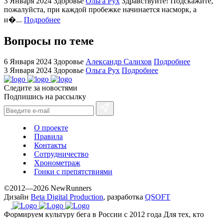
3 Января 2024
Здоровье
Ольга Рух
Здравствуйте! Подскажите,
+maserati
пожалуйста, при каждой пробежке начинается насморк, а
online
и�...
Подробнее
for
cheap
Вопросы по теме
sale.
https://ylfactoryrolex.com/
6 Января 2024
Здоровье
Александр Салихов
Подробнее
hilarity
3 Января 2024
Здоровье
Ольга Рух
Подробнее
exceptional
Следите за новостями
method.
Подпишись на рассылку
www.yvessaintlaurent.to
with
the
О проекте
best
Правила
prices.
Контакты
Сотрудничество
Хронометраж
Гонки с препятствиями
©2012—2026 NewRunners
Дизайн
Beta Digital Production
, разработка
QSOFT
Формируем культуру бега в России с 2012 года
Для тех, кто