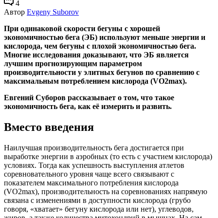
4
Автор
Evgeny Suborov
При одинаковой скорости бегуны с хорошей
экономичностью бега (ЭБ) используют меньше энергии и
кислорода, чем бегуны с плохой экономичностью бега.
Многие исследования доказывают, что ЭБ является
лучшим прогнозирующим параметром
производительности у элитных бегунов по сравнению с
максимальным потреблением кислорода (VO2max).
Евгений Суборов рассказывает о том, что такое
экономичность бега, как её измерить и развить.
Вместо введения
Наилучшая производительность бега достигается при
выработке энергии в аэробных (то есть с участием кислорода)
условиях. Тогда как успешность выступления атлетов
соревновательного уровня чаще всего связывают с
показателем максимального потребления кислорода
(VO2max), производительность на соревнованиях напрямую
связана с изменениями в доступности кислорода (грубо
говоря, «хватает» бегуну кислорода или нет), углеводов,
жиров, а также количества митохондрий в мышцах. На сам