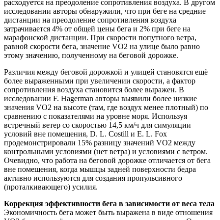
расходуется на преодоление сопротивления воздуха. В другом
исследовании авторы обнаружили, что при беге на средние
дистанции на преодоление сопротивления воздуха
затрачивается 4% от общей цены бега и 2% при беге на
марафонской дистанции. При скорости попутного ветра,
равной скорости бега, значение VO2 на улице было равно
этому значению, полученному на беговой дорожке.
Различия между беговой дорожкой и улицей становятся ещё
более выраженными при увеличении скорости, а фактор
сопротивления воздуха становится более выражен. В
исследовании F. Hagerman авторы выявили более низкие
значения VO2 на высоте (там, где воздух менее плотный) по
сравнению с показателями на уровне моря. Используя
встречный ветер со скоростью 14,5 км/ч для симуляции
условий вне помещения, D. L. Costill и E. L. Fox
продемонстрировали 15% разницу значений VO2 между
контрольными условиями (нет ветра) и условиями с ветром.
Очевидно, что работа на беговой дорожке отличается от бега
вне помещения, когда мышцы задней поверхности бедра
активно используются для создания пропульсивного
(проталкивающего) усилия.
Коррекция эффективности бега в зависимости от веса тела
Экономичность бега может быть выражена в виде отношения