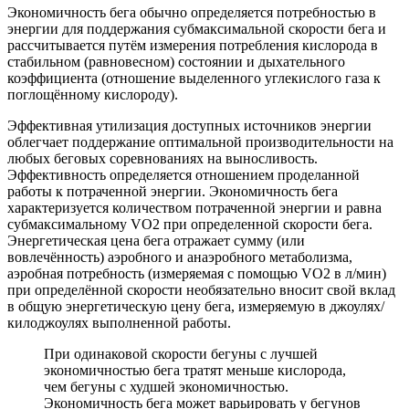
Экономичность бега обычно определяется потребностью в
энергии для поддержания субмаксимальной скорости бега и
рассчитывается путём измерения потребления кислорода в
стабильном (равновесном) состоянии и дыхательного
коэффициента (отношение выделенного углекислого газа к
поглощённому кислороду).
Эффективная утилизация доступных источников энергии
облегчает поддержание оптимальной производительности на
любых беговых соревнованиях на выносливость.
Эффективность определяется отношением проделанной
работы к потраченной энергии. Экономичность бега
характеризуется количеством потраченной энергии и равна
субмаксимальному VO2 при определенной скорости бега.
Энергетическая цена бега отражает сумму (или
вовлечённость) аэробного и анаэробного метаболизма,
аэробная потребность (измеряемая с помощью VO2 в л/мин)
при определённой скорости необязательно вносит свой вклад
в общую энергетическую цену бега, измеряемую в джоулях/
килоджоулях выполненной работы.
При одинаковой скорости бегуны с лучшей
экономичностью бега тратят меньше кислорода,
чем бегуны с худшей экономичностью.
Экономичность бега может варьировать у бегунов