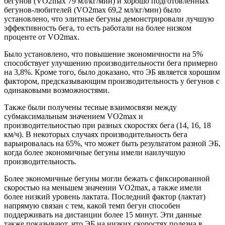
бегунов (VO2max 79 мл/кг/мин) и хорошо подготовленных
бегунов-любителей (VO2max 69,2 мл/кг/мин) было
установлено, что элитные бегуны демонстрировали лучшую
эффективность бега, то есть работали на более низком
проценте от VO2max.
Было установлено, что повышение экономичности на 5%
способствует улучшению производительности бега примерно
на 3,8%. Кроме того, было доказано, что ЭБ является хорошим
фактором, предсказывающим производительность у бегунов с
одинаковыми возможностями.
Также были получены тесные взаимосвязи между
субмаксимальным значением VO2max и
производительностью при разных скоростях бега (14, 16, 18
км/ч). В некоторых случаях производительность бега
варьировалась на 65%, что может быть результатом разной ЭБ,
когда более экономичные бегуны имели наилучшую
производительность.
Более экономичные бегуны могли бежать с фиксированной
скоростью на меньшем значении VO2max, а также имели
более низкий уровень лактата. Последний фактор (лактат)
напрямую связан с тем, какой темп бегун способен
поддерживать на дистанции более 15 минут. Эти данные
также показывают, что ЭБ на низких скоростях полезна в