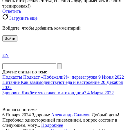
Очень интересная статья, спасибо - буду применять в своих
тренировках!)
Ответить
Загрузить ещё
Войдите, чтобы добавить комментарий
Войти
exact
EN
the
division
agent
Другие статьи по теме
watch
Подкасты
Подкаст «Побежали?!»: перезагрузка
9 Июня 2022
replica
Питание
Как взаимодействуют еда и настроение
20 Декабря
2022
showcases
Здоровье
Ликбез: что такое митохондрии?
4 Марта 2022
substantial
areas.
swiss
Вопросы по теме
replica
6 Января 2024
Здоровье
Александр Салихов
Добрый день!
bvlgari
Переболел односторонней пневмонией, вопрос состоит в
следующем, могу...
Подробнее
watches