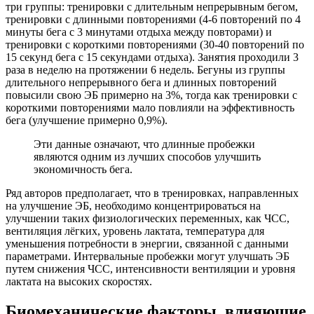
три группы: тренировки с длительным непрерывным бегом,
тренировки с длинными повторениями (4-6 повторений по 4
минуты бега с 3 минутами отдыха между повторами) и
тренировки с короткими повторениями (30-40 повторений по
15 секунд бега с 15 секундами отдыха). Занятия проходили 3
раза в неделю на протяжении 6 недель. Бегуны из группы
длительного непрерывного бега и длинных повторений
повысили свою ЭБ примерно на 3%, тогда как тренировки с
короткими повторениями мало повлияли на эффективность
бега (улучшение примерно 0,9%).
Эти данные означают, что длинные пробежки
являются одним из лучших способов улучшить
экономичность бега.
Ряд авторов предполагает, что в тренировках, направленных
на улучшение ЭБ, необходимо концентрироваться на
улучшении таких физиологических переменных, как ЧСС,
вентиляция лёгких, уровень лактата, температура для
уменьшения потребности в энергии, связанной с данными
параметрами. Интервальные пробежки могут улучшать ЭБ
путем снижения ЧСС, интенсивности вентиляции и уровня
лактата на высоких скоростях.
Биомеханические факторы, влияющие