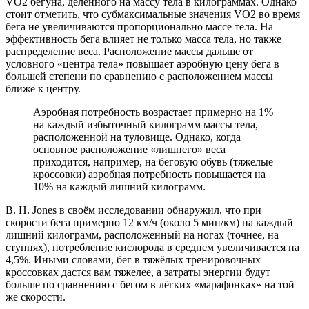
VO2 бегуна, делённого на массу тела в килограммах. Однако
стоит отметить, что субмаксимальные значения VO2 во время
бега не увеличиваются пропорционально массе тела. На
эффективность бега влияет не только масса тела, но также
распределение веса. Расположение массы дальше от
условного «центра тела» повышает аэробную цену бега в
большей степени по сравнению с расположением массы
ближе к центру.
Аэробная потребность возрастает примерно на 1%
на каждый избыточный килограмм массы тела,
расположенной на туловище. Однако, когда
основное расположение «лишнего» веса
приходится, например, на беговую обувь (тяжелые
кроссовки) аэробная потребность повышается на
10% на каждый лишний килограмм.
B. H. Jones в своём исследовании обнаружил, что при
скорости бега примерно 12 км/ч (около 5 мин/км) на каждый
лишний килограмм, расположенный на ногах (точнее, на
ступнях), потребление кислорода в среднем увеличивается на
4,5%. Иными словами, бег в тяжёлых тренировочных
кроссовках дастся вам тяжелее, а затраты энергии будут
больше по сравнению с бегом в лёгких «марафонках» на той
же скорости.