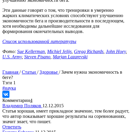
улучшению экономичности бега.
Эти данные говорят о том, что тренировки в умеренно
жарких климатических условиях способствуют улучшению
экономичности бега и производительности в последующем,
хотя необходимы дальнейшие исследования для
формирования окончательных выводов.
Список использованной литературы
Фото:
Sue Kellerman
,
Michiel Jelijs
,
Gregg Richards
,
John Hoey
,
U.S. Army
,
Steven Pisano
,
Marjan Lazarevski
Главная
/
Статьи
/
Здоровье
/
Зачем нужна экономичность в
беге?
Tэги
1
#наука
Комментарии
4
Владимир Поляков
12.12.2015
Статья хорошая, имеет прикладное значение, тем более радует,
что автор показывает хорошие результаты на соревнованиях,
значит знает, что пишет.
Ответить