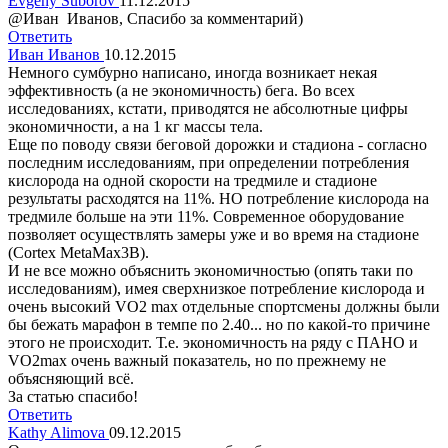
Evgeny Suborov
11.12.2015
@Иван Иванов, Спасибо за комментарий)
Ответить
Иван Иванов
10.12.2015
Немного сумбурно написано, иногда возникает некая
эффективность (а не экономичность) бега. Во всех
исследованиях, кстати, приводятся не абсолютные цифры
экономичности, а на 1 кг массы тела.
Еще по поводу связи беговой дорожки и стадиона - согласно
последним исследованиям, при определении потребления
кислорода на одной скорости на тредмиле и стадионе
результаты расходятся на 11%. НО потребление кислорода на
тредмиле больше на эти 11%. Современное оборудование
позволяет осуществлять замеры уже и во время на стадионе
(Cortex MetaMax3B).
И не все можно объяснить экономичностью (опять таки по
исследованиям), имея сверхнизкое потребление кислорода и
очень высокий VO2 max отдельные спортсмены должны были
бы бежать марафон в темпе по 2.40... но по какой-то причине
этого не происходит. Т.е. экономичность на ряду с ПАНО и
VO2max очень важный показатель, но по прежнему не
объясняющий всё.
За статью спасибо!
Ответить
Kathy Alimova
09.12.2015