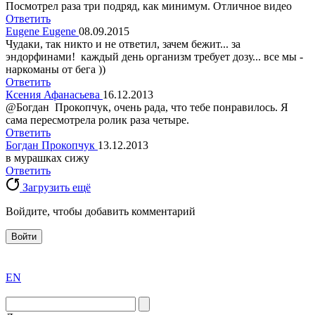
Посмотрел раза три подряд, как минимум. Отличное видео
Ответить
Eugene Eugene
08.09.2015
Чудаки, так никто и не ответил, зачем бежит... за
эндорфинами! каждый день организм требует дозу... все мы -
наркоманы от бега ))
Ответить
Ксения Афанасьева
16.12.2013
@Богдан Прокопчук, очень рада, что тебе понравилось. Я
сама пересмотрела ролик раза четыре.
Ответить
Богдан Прокопчук
13.12.2013
в мурашках сижу
Ответить
Загрузить ещё
Войдите, чтобы добавить комментарий
Войти
exact
EN
the
division
agent