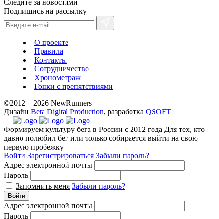
Следите за новостями
the
Подпишись на рассылку
best
prices.
О проекте
Правила
Контакты
Сотрудничество
Хронометраж
Гонки с препятствиями
©2012—2026 NewRunners
Дизайн
Beta Digital Production
, разработка
QSOFT
Формируем культуру бега в России с 2012 года
Для тех, кто
давно полюбил бег или только собирается выйти на свою
первую пробежку
Войти
Зарегистрироваться
Забыли пароль?
Адрес электронной почты
Пароль
Запомнить меня
Забыли пароль?
Войти
Адрес электронной почты
Пароль