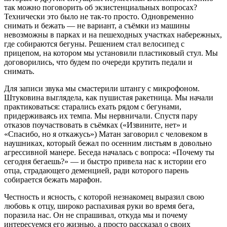
так можно поговорить об экзистенциальных вопросах?
Технически это было не так-то просто. Одновременно
снимать и бежать — не вариант, а съёмки из машины
невозможны в парках и на пешеходных участках набережных,
где собираются бегуны. Решением стал велосипед с
прицепом, на котором мы установили пластиковый стул. Мы
договорились, что будем по очереди крутить педали и
снимать.
Для записи звука мы смастерили штангу с микрофоном.
Штуковина выглядела, как пушистая ракетница. Мы начали
практиковаться: старались ехать рядом с бегунами,
придерживаясь их темпа. Мы нервничали. Спустя пару
отказов поучаствовать в съёмках («Извините, нет» и
«Спасибо, но я откажусь») Матан заговорил с человеком в
наушниках, который бежал по осенним листьям в довольно
агрессивной манере. Беседа началась с вопроса: «Почему ты
сегодня бегаешь?» — и быстро привела нас к истории его
отца, страдающего деменцией, ради которого парень
собирается бежать марафон.
Честность и ясность, с которой незнакомец выразил свою
любовь к отцу, широко распахивая руки во время бега,
поразила нас. Он не спрашивал, откуда мы и почему
интересуемся его жизнью, а просто рассказал о своих