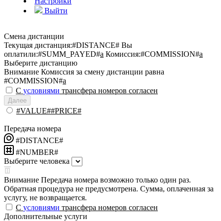
Настройки
Выйти
Смена дистанции
Текущая дистанция:
#DISTANCE#
Вы
оплатили:
#SUMM_PAYED#
a
Комиссия:
#COMMISSION#
a
Выберите дистанцию
Внимание
Комиссия за смену дистанции равна
#COMMISSION#
a
С
условиями
трансфера номеров согласен
Далее
#VALUE##PRICE#
Передача номера
#DISTANCE#
#NUMBER#
Выберите человека
Внимание
Передача номера возможно только один раз.
Обратная процедура не предусмотрена. Сумма, оплаченная за
услугу, не возвращается.
С
условиями
трансфера номеров согласен
Дополнительные услуги