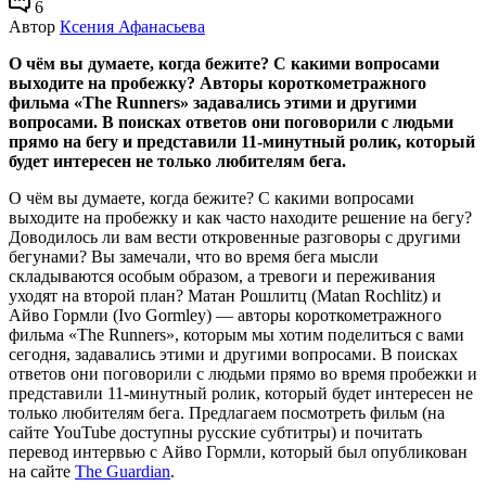
6
Автор
Ксения Афанасьева
О чём вы думаете, когда бежите? С какими вопросами
выходите на пробежку? Авторы короткометражного
фильма «The Runners» задавались этими и другими
вопросами. В поисках ответов они поговорили с людьми
прямо на бегу и представили 11-минутный ролик, который
будет интересен не только любителям бега.
О чём вы думаете, когда бежите? С какими вопросами
выходите на пробежку и как часто находите решение на бегу?
Доводилось ли вам вести откровенные разговоры с другими
бегунами? Вы замечали, что во время бега мысли
складываются особым образом, а тревоги и переживания
уходят на второй план? Матан Рошлитц (Matan Rochlitz) и
Айво Гормли (Ivo Gormley) — авторы короткометражного
фильма «The Runners», которым мы хотим поделиться с вами
сегодня, задавались этими и другими вопросами. В поисках
ответов они поговорили с людьми прямо во время пробежки и
представили 11-минутный ролик, который будет интересен не
только любителям бега. Предлагаем посмотреть фильм (на
сайте YouTube доступны русские субтитры) и почитать
перевод интервью с Айво Гормли, который был опубликован
на сайте
The Guardian
.