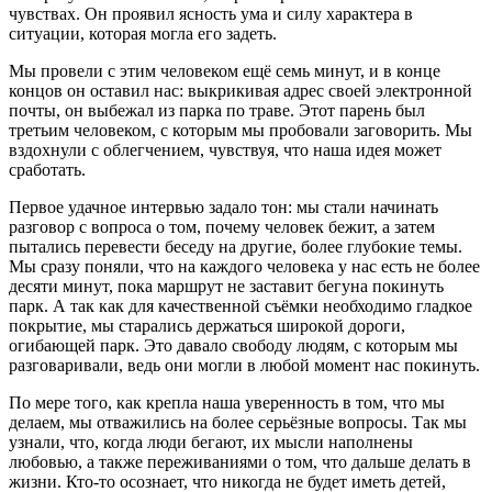
чувствах. Он проявил ясность ума и силу характера в
ситуации, которая могла его задеть.
Мы провели с этим человеком ещё семь минут, и в конце
концов он оставил нас: выкрикивая адрес своей электронной
почты, он выбежал из парка по траве. Этот парень был
третьим человеком, с которым мы пробовали заговорить. Мы
вздохнули с облегчением, чувствуя, что наша идея может
сработать.
Первое удачное интервью задало тон: мы стали начинать
разговор с вопроса о том, почему человек бежит, а затем
пытались перевести беседу на другие, более глубокие темы.
Мы сразу поняли, что на каждого человека у нас есть не более
десяти минут, пока маршрут не заставит бегуна покинуть
парк. А так как для качественной съёмки необходимо гладкое
покрытие, мы старались держаться широкой дороги,
огибающей парк. Это давало свободу людям, с которым мы
разговаривали, ведь они могли в любой момент нас покинуть.
По мере того, как крепла наша уверенность в том, что мы
делаем, мы отважились на более серьёзные вопросы. Так мы
узнали, что, когда люди бегают, их мысли наполнены
любовью, а также переживаниями о том, что дальше делать в
жизни. Кто-то осознает, что никогда не будет иметь детей,