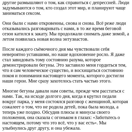
другие размышляют о том, как справиться с депрессией. Люди
задумываются о том, кто создал этот мир, и планируют чаще
заниматься сексом.
Они были с нами откровенны, снова и снова. Всё реже люди
отказывались разговаривать с нами, в то же время беговой
сезон катился к закату. Мы продолжали снимать даже зимой, а
летом появилась новая волна энтузиастов.
После каждого съёмочного дня мы чувствовали себя
невероятно уставшими, но наше вдохновение росло. Я даже
стал завидовать тому состоянию разума, которое
демонстрировали бегуны. Это заставило меня гордиться тем,
что я сам человеческое существо, и восхищаться состоянию
покоя и понимания настоящего момента, которого достигли
наши герои. Мне сразу захотелось стать частью этого.
Многие бегуны давали нам советы, прежде чем расстаться с
нами. Так, на исходе долгого дня, когда я крутил педали
вокруг парка, у меня состоялся разговор с женщиной, которая
сожалеет о том, что не родила детей, пока была молода, а
теперь уже поздно. Обсудив плюсы и минусы своего
положения, она сказала с огоньком в глазах: «Заботьтесь о
настоящем, потому что это всё, что у вас есть». Мы
улыбнулись друг другу, и она убежала.