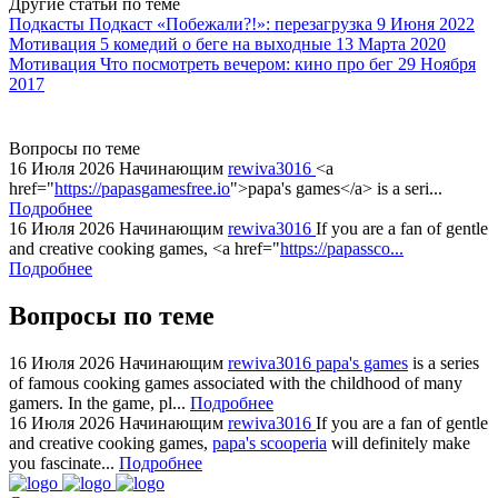
Другие статьи по теме
watch
Подкасты
Подкаст «Побежали?!»: перезагрузка
9 Июня 2022
replica
Мотивация
5 комедий о беге на выходные
13 Марта 2020
Мотивация
Что посмотреть вечером: кино про бег
29 Ноября
showcases
2017
substantial
areas.
swiss
Вопросы по теме
replica
16 Июля 2026
Начинающим
rewiva3016
<a
bvlgari
href="
https://papasgamesfree.io
">papa's games</a> is a seri...
Подробнее
watches
16 Июля 2026
Начинающим
rewiva3016
If you are a fan of gentle
+maserati
and creative cooking games, <a href="
https://papassco...
online
Подробнее
for
cheap
Вопросы по теме
sale.
https://ylfactoryrolex.com/
16 Июля 2026
Начинающим
rewiva3016
papa's games
is a series
hilarity
of famous cooking games associated with the childhood of many
gamers. In the game, pl...
Подробнее
exceptional
16 Июля 2026
Начинающим
rewiva3016
If you are a fan of gentle
method.
and creative cooking games,
papa's scooperia
will definitely make
www.yvessaintlaurent.to
you fascinate...
Подробнее
with