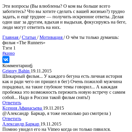
Эти вопросы (Вы влюблены? О ком вы больше всего
заботитесь? Что вы хотите сделать с вашей жизнью?) трудно
задать, и ещё труднее — получить искренние ответы. Делая
один шаг за другим, вдыхая и выдыхая, фокусируясь на беге,
люди могут ответить на них.
Главная
/
Статьи
/
Мотивация
/
О чём ты только думаешь:
фильм «The Runners»
Tэги
1
#кино
Комментарии
6
Grigory Bahin
19.11.2015
Шикарный фильм... У каждого бегуна есть личная история
как и ради чего он пришел в бег) Очень пожилой мужчина
порадовал, на такие глубокие темы говорил... А какждая
пробежка это возможность пережить новую встречу с самим
собой... Надо в России такой фильм снять!)
Ответить
Ксения Афанасьева
19.11.2015
@Александр Баркар, я тоже несколько раз смотрела )
Ответить
Александр Баркар
19.11.2015
Помню увидел его на Vimeo когда он только пявился.