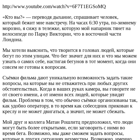
http://www.youtube.com/watch?v=6F7T1EGSoMQ
«Кто вы?» — переводя дыхание, спрашивает человек,
который бежит мне навстречу. На часах 6:30 утра, по-зимнему
морозно, я сижу в тележке, которую мой напарник тянет на
велосипеде по Парку Виктории, что в восточной части
Лондона.
Мы хотели выяснить, что творится в головах людей, которые
бегут по этим улицам. Что бег значит для них и что мы можем
узнать о самих себе, настигая бегунов в тот момент, когда они
совсем не готовы к вопросам.
Съёмки фильма дают уникальную возможность задать такие
вопросы, на которые вы не отважитесь при любых других
обстоятельствах. Когда в ваших руках камера, вы говорите не
от своего имени, а от имени всех людей, которые увидят
фильм. Проблема в том, что обычно съёмки организованы так,
как удобно оператору, в то время как собеседник прикован к
креслу и не может двигаться, а значит, не может сбежать.
Мой друг и коллега Матан Рошлитц предположил, что люди
могут быть более открытыми, если заговорить с ними во
время бега. Возможно, мы даже сможем задать вопросы,
которые в других ситуациях неуместны. Возможно, именно