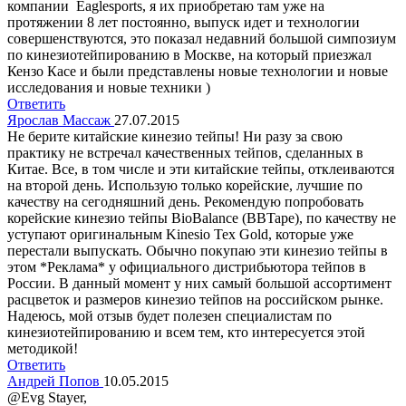
компании Eaglesports, я их приобретаю там уже на
протяжении 8 лет постоянно, выпуск идет и технологии
совершенствуются, это показал недавний большой симпозиум
по кинезиотейпированию в Москве, на который приезжал
Кензо Касе и были представлены новые технологии и новые
исследования и новые техники )
Ответить
Ярослав Массаж
27.07.2015
Не берите китайские кинезио тейпы! Ни разу за свою
практику не встречал качественных тейпов, сделанных в
Китае. Все, в том числе и эти китайские тейпы, отклеиваются
на второй день. Использую только корейские, лучшие по
качеству на сегодняшний день. Рекомендую попробовать
корейские кинезио тейпы BioBalance (BBTape), по качеству не
уступают оригинальным Kinesio Tex Gold, которые уже
перестали выпускать. Обычно покупаю эти кинезио тейпы в
этом *Реклама* у официального дистрибьютора тейпов в
России. В данный момент у них самый большой ассортимент
расцветок и размеров кинезио тейпов на российском рынке.
Надеюсь, мой отзыв будет полезен специалистам по
кинезиотейпированию и всем тем, кто интересуется этой
методикой!
Ответить
Андрей Попов
10.05.2015
@Evg Stayer,