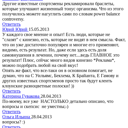
Другие известные спортсмены рекламировали браслеты,
которые улучшают жизненный тонус организма. Что из этого
получилось можете нагуглить сами по словам power balance
controversy.
Ответить
Юрий Юрий
15.05.2013
У каждого свое мнение и опыт! Есть люди, которые не
"слазят" с кинезио, есть, которые не видят в нем смысла. Факт,
что он уже достаточно популярен и многие его применяют,
видимо, есть результат. Но, даже если здесь есть доля
самовнушения в лечении, почему нет....ведь ГЛАВНОЕ это
результат! Плюс, сейчас много видов кинезио *Реклама*,
можно подобрать любой на свой вкус!
Опять же факт, что все-таки он в основном помогает, не
думаю, что на С Уильямс, Бекхема, К Брайанта, Е Гамову и
других известных спортсменов просто так будут клеить
клоунские разноцветные полоски! ))
Ответить
Катерина Гувакова
28.04.2013
По-моему, все уже НАСТОЛЬКО детально описано, что
вопросы и скепсис не уместны;-)
Ответить
Ольга Ильина
28.04.2013
вопросы? :)
Ответить