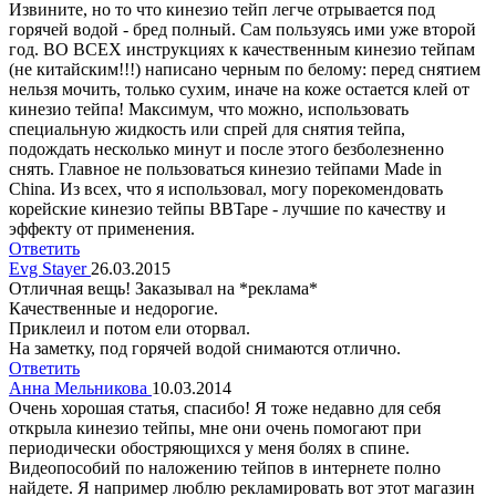
Извините, но то что кинезио тейп легче отрывается под
горячей водой - бред полный. Сам пользуясь ими уже второй
год. ВО ВСЕХ инструкциях к качественным кинезио тейпам
(не китайским!!!) написано черным по белому: перед снятием
нельзя мочить, только сухим, иначе на коже остается клей от
кинезио тейпа! Максимум, что можно, использовать
специальную жидкость или спрей для снятия тейпа,
подождать несколько минут и после этого безболезненно
снять. Главное не пользоваться кинезио тейпами Made in
China. Из всех, что я использовал, могу порекомендовать
корейские кинезио тейпы BBTape - лучшие по качеству и
эффекту от применения.
Ответить
Evg Stayer
26.03.2015
Отличная вещь! Заказывал на *реклама*
Качественные и недорогие.
Приклеил и потом ели оторвал.
На заметку, под горячей водой снимаются отлично.
Ответить
Анна Мельникова
10.03.2014
Очень хорошая статья, спасибо! Я тоже недавно для себя
открыла кинезио тейпы, мне они очень помогают при
периодически обостряющихся у меня болях в спине.
Видеопособий по наложению тейпов в интернете полно
найдете. Я например люблю рекламировать вот этот магазин