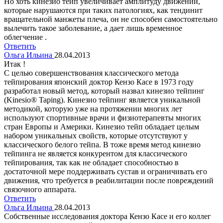
Но хоть кинезио тейп увеличивает амплитуду движений,
которые нарушаются при таких патологиях, как тендинит
вращательной манжеты плеча, он не способен самостоятельно
вылечить такое заболевание, а дает лишь временное
облегчение .
Ответить
Ольга Ильина
28.04.2013
Итак !
С целью совершенствования классического метода
тейпирования японский доктор Кензо Касе в 1973 году
разработал новый метод, который назвал кинезио тейпинг
(Kinesio® Taping). Кинезио тейпинг является уникальной
методикой, которую уже на протяжении многих лет
используют спортивные врачи и физиотерапевты многих
стран Европы и Америки. Кинезио тейп обладает целым
набором уникальных свойств, которые отсутствуют у
классического белого тейпа. В тоже время метод кинезио
тейпинга не является конкурентом для классического
тейпирования, так как не обладает способностью в
достаточной мере поддерживать сустав и ограничивать его
движения, что требуется в реабилитации после повреждений
связочного аппарата.
Ответить
Ольга Ильина
28.04.2013
Собственные исследования доктора Кензо Касе и его коллег