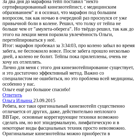
За два дня до марафона тейп поставил "некто
сертифицированный кинезиотейпист, с медицинским
образованием" и я осознал, что марафон под большим
вопросом, так как ночью в очередной раз проснулся от уже
привычной боли в колене. Решил, что толку от тейпа не
больше чем от "амулета-оберега". Но твёрдо решил, так как до
этого на лекции меня поразила увлечённость Ольги,
перетейпироваться у неё.
Итог: марафон пробежал за 3:34:03, про колено забыл во время
забега, не беспокоило вовсе. После забега прошло несколько
дней, а колено не болит. Тейпы пока прилеплены, очень не
хочу их отлеплять.
Лично для меня с этого дня кинезиотейпирование существует,
и это достаточно эффективный метод. Важно со
специалистом не ошибиться, но это проблема всей медицины,
особенно у нас.
Ольге ещё раз большое спасибо!
Ответить
Ольга Ильина
23.09.2015
Ребята, все таки оригинальный кинезиотейп существенно
отличается от других, даже, действительно неплохого
BBTape, основные коррегирующие техники возможно
сделать им, но вот эпидермальную, лимфатическую и в
некоторые виды фасциальных техник просто невозможно.
Оригинальные кинезиотейпы можно приобрести в