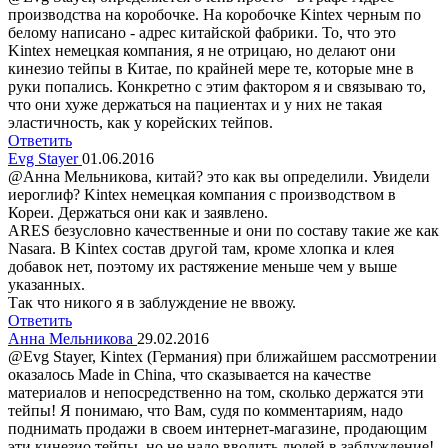
производства на коробочке. На коробочке Kintex черным по
белому написано - адрес китайской фабрики. То, что это
Kintex немецкая компания, я не отрицаю, но делают они
кинезио тейпы в Китае, по крайней мере те, которые мне в
руки попались. Конкретно с этим фактором я и связываю то,
что они хуже держаться на пациентах и у них не такая
эластичность, как у корейских тейпов.
Ответить
Evg Stayer
01.06.2016
@Анна Мельникова, китай? это как вы определили. Увидели
иероглиф? Kintex немецкая компания с производством в
Кореи. Держаться они как и заявлено.
ARES безусловно качественные и они по составу такие же как
Nasara. В Kintex состав другой там, кроме хлопка и клея
добавок нет, поэтому их растяжение меньше чем у выше
указанных.
Так что никого я в заблуждение не ввожу.
Ответить
Анна Мельникова
29.02.2016
@Evg Stayer, Kintex (Германия) при ближайшем рассмотрении
оказалось Made in China, что сказывается на качестве
материалов и непосредственно на том, сколько держатся эти
тейпы! Я понимаю, что Вам, судя по комментариям, надо
поднимать продажи в своем интернет-магазине, продающим
эти кинезио тейпы, но не надо вводить людей в заблуждение!