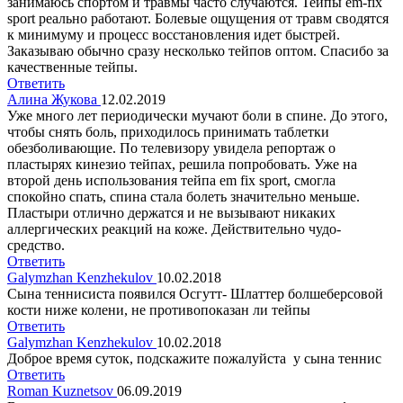
занимаюсь спортом и травмы часто случаются. Тейпы em-fix
sport реально работают. Болевые ощущения от травм сводятся
к минимуму и процесс восстановления идет быстрей.
Заказываю обычно сразу несколько тейпов оптом. Спасибо за
качественные тейпы.
Ответить
Алина Жукова
12.02.2019
Уже много лет периодически мучают боли в спине. До этого,
чтобы снять боль, приходилось принимать таблетки
обезболивающие. По телевизору увидела репортаж о
пластырях кинезио тейпах, решила попробовать. Уже на
второй день использования тейпа em fix sport, смогла
спокойно спать, спина стала болеть значительно меньше.
Пластыри отлично держатся и не вызывают никаких
аллергических реакций на коже. Действительно чудо-
средство.
Ответить
Galymzhan Kenzhekulov
10.02.2018
Сына теннисиста появился Осгутт- Шлаттер болшеберсовой
кости ниже колени, не противопоказан ли тейпы
Ответить
Galymzhan Kenzhekulov
10.02.2018
Доброе время суток, подскажите пожалуйста у сына теннис
Ответить
Roman Kuznetsov
06.09.2019