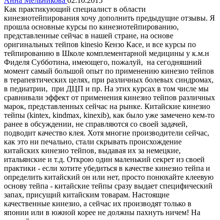
Анна Мельникова
02.10.2015
Как практикующий специалист в области
кинезиотейпирования хочу дополнить предыдущие отзывы. Я
прошла основные курсы по кинезиотейпированию,
представленные сейчас в нашей стране, на основе
оригинальных тейпов kinesio Кензо Касе, и все курсы по
тейпированию в Школе комплементарной медицины у к.м.н
Фиделя Субботина, имеющего, пожалуй, на сегодняшний
момент самый большой опыт по применению кинезио тейпов
в терапевтических целях, при различных болевых синдромах,
в педиатрии, при ДЦП и пр. На этих курсах в том числе мы
сравнивали эффект от применения кинезио тейпов различных
марок, представленных сейчас на рынке. Китайские кинезио
тейпы (kintex, kindmax, kinexib), как было уже замечено кем-то
ранее в обсуждении, не справляются со своей задачей,
подводит качество клея. Хотя многие производители сейчас,
как это ни печально, стали скрывать происхождение
китайских кинезио тейпов, выдавая их за немецкие,
итальянские и т.д. Открою один маленький секрет из своей
практики - если хотите убедиться в качестве кинезио тейпа и
определить китайский он или нет, просто понюхайте клеевую
основу тейпа - китайские тейпы сразу выдает специфический
запах, присущий китайским товарам. Настоящие
качественные кинезио, а сейчас их производят только в
японии или в южной корее не должны пахнуть ничем! На