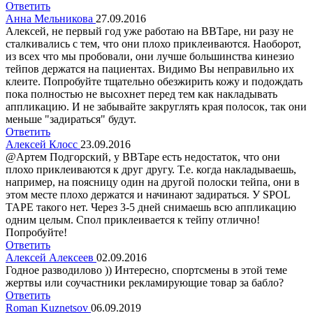
Ответить
Анна Мельникова
27.09.2016
Алексей, не первый год уже работаю на BBTape, ни разу не
сталкивались с тем, что они плохо приклеиваются. Наоборот,
из всех что мы пробовали, они лучше большинства кинезио
тейпов держатся на пациентах. Видимо Вы неправильно их
клеите. Попробуйте тщательно обезжирить кожу и подождать
пока полностью не высохнет перед тем как накладывать
аппликацию. И не забывайте закруглять края полосок, так они
меньше "задираться" будут.
Ответить
Алексей Клосс
23.09.2016
@Артем Подгорский, у BBTape есть недостаток, что они
плохо приклеиваются к друг другу. Т.е. когда накладываешь,
например, на поясницу один на другой полоски тейпа, они в
этом месте плохо держатся и начинают задираться. У SPOL
TAPE такого нет. Через 3-5 дней снимаешь всю аппликацию
одним целым. Спол приклеивается к тейпу отлично!
Попробуйте!
Ответить
Алексей Алексеев
02.09.2016
Годное разводилово )) Интересно, спортсмены в этой теме
жертвы или соучастники рекламирующие товар за бабло?
Ответить
Roman Kuznetsov
06.09.2019