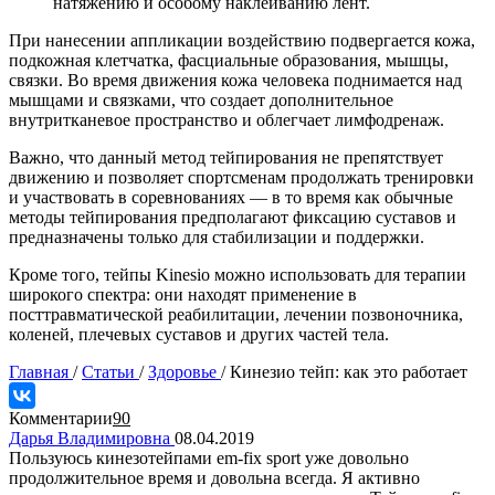
натяжению и особому наклеиванию лент.
При нанесении аппликации воздействию подвергается кожа,
подкожная клетчатка, фасциальные образования, мышцы,
связки. Во время движения кожа человека поднимается над
мышцами и связками, что создает дополнительное
внутритканевое пространство и облегчает лимфодренаж.
Важно, что данный метод тейпирования не препятствует
движению и позволяет спортсменам продолжать тренировки
и участвовать в соревнованиях — в то время как обычные
методы тейпирования предполагают фиксацию суставов и
предназначены только для стабилизации и поддержки.
Кроме того, тейпы Kinesio можно использовать для терапии
широкого спектра: они находят применение в
посттравматической реабилитации, лечении позвоночника,
коленей, плечевых суставов и других частей тела.
Главная
/
Статьи
/
Здоровье
/
Кинезио тейп: как это работает
Комментарии
90
Дарья Владимировна
08.04.2019
Пользуюсь кинезотейпами em-fix sport уже довольно
продолжительное время и довольна всегда. Я активно