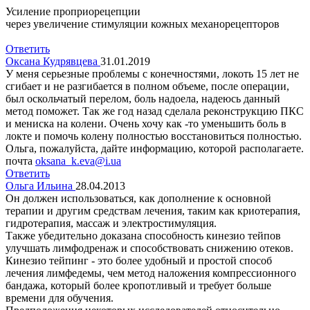
Усиление проприорецепции
через увеличение стимуляции кожных механорецепторов
Ответить
Оксана Кудрявцева
31.01.2019
У меня серьезные проблемы с конечностями, локоть 15 лет не
сгибает и не разгибается в полном объеме, после операции,
был оскольчатый перелом, боль надоела, надеюсь данный
метод поможет. Так же год назад сделала реконструкцию ПКС
и мениска на колени. Очень хочу как -то уменьшить боль в
локте и помочь колену полностью восстановиться полностью.
Ольга, пожалуйста, дайте информацию, которой располагаете.
почта
oksana_k.eva@i.ua
Ответить
Ольга Ильина
28.04.2013
Он должен использоваться, как дополнение к основной
терапии и другим средствам лечения, таким как криотерапия,
гидротерапия, массаж и электростимуляция.
Также убедительно доказана способность кинезио тейпов
улучшать лимфодренаж и способствовать снижению отеков.
Кинезио тейпинг - это более удобный и простой способ
лечения лимфедемы, чем метод наложения компрессионного
бандажа, который более кропотливый и требует больше
времени для обучения.