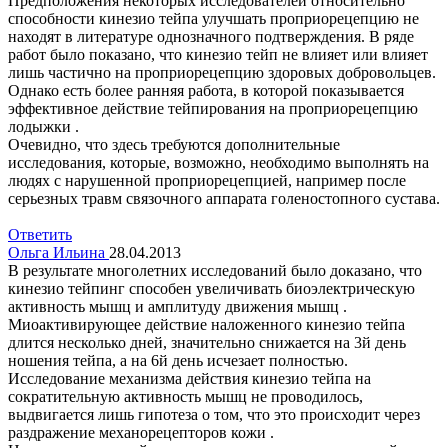
Предположения некоторых исследователей относительно
способности кинезио тейпа улучшать проприорецепцию не
находят в литературе однозначного подтверждения. В ряде
работ было показано, что кинезио тейп не влияет или влияет
лишь частично на проприорецепцию здоровых добровольцев.
Однако есть более ранняя работа, в которой показывается
эффективное действие тейпирования на проприорецепцию
лодыжки .
Очевидно, что здесь требуются дополнительные
исследования, которые, возможно, необходимо выполнять на
людях с нарушенной проприорецепцией, например после
серьезных травм связочного аппарата голеностопного сустава.
Ответить
Ольга Ильина
28.04.2013
В результате многолетних исследований было доказано, что
кинезио тейпинг способен увеличивать биоэлектрическую
активность мышц и амплитуду движения мышц .
Миоактивирующее действие наложенного кинезио тейпа
длится несколько дней, значительно снижается на 3й день
ношения тейпа, а на 6й день исчезает полностью.
Исследование механизма действия кинезио тейпа на
сократительную активность мышц не проводилось,
выдвигается лишь гипотеза о том, что это происходит через
раздражение механорецепторов кожи .