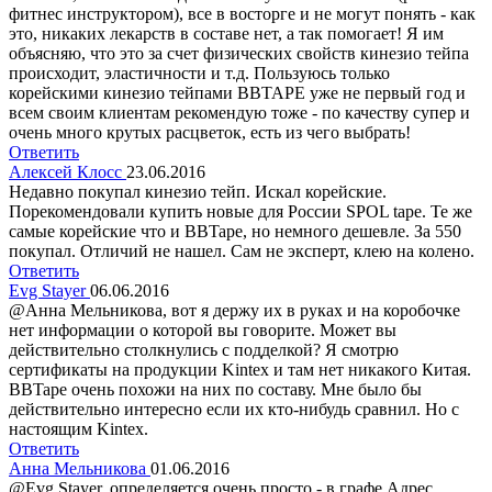
фитнес инструктором), все в восторге и не могут понять - как
это, никаких лекарств в составе нет, а так помогает! Я им
объясняю, что это за счет физических свойств кинезио тейпа
происходит, эластичности и т.д. Пользуюсь только
корейскими кинезио тейпами BBTAPE уже не первый год и
всем своим клиентам рекомендую тоже - по качеству супер и
очень много крутых расцветок, есть из чего выбрать!
Ответить
Алексей Клосс
23.06.2016
Недавно покупал кинезио тейп. Искал корейские.
Порекомендовали купить новые для России SPOL tape. Те же
самые корейские что и BBTape, но немного дешевле. За 550
покупал. Отличий не нашел. Сам не эксперт, клею на колено.
Ответить
Evg Stayer
06.06.2016
@Анна Мельникова, вот я держу их в руках и на коробочке
нет информации о которой вы говорите. Может вы
действительно столкнулись с подделкой? Я смотрю
сертификаты на продукции Kintex и там нет никакого Китая.
BBTape очень похожи на них по составу. Мне было бы
действительно интересно если их кто-нибудь сравнил. Но с
настоящим Kintex.
Ответить
Анна Мельникова
01.06.2016
@Evg Stayer, определяется очень просто - в графе Адрес