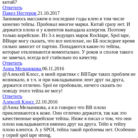
китай?
Ответить
Павел Нестеров
21.10.2017
Занимаюсь массажем и последние годы клею в том числе
кинезио тейпы. Пробовал многие марки. Китай сразу нет. И
держатся плохо и у клиентов выпадала аллергия. Поэтому
только корейские. Из 3-х ведущих марок Rocktape, Spol tape,
BBtape могу сказать, что все неплохие, но ББ последнее время
сильно зависит от партии. Попадаются какие-то тейпы,
которые отклеиваются моментально. У роков и сполов такого
не замечал, всегда всё стабильно по качеству.
Ответить
Анна Мельникова
06.11.2016
@Алексей Клосс, в моей практике с BBTape таких проблем не
возникало, в т.ч. и при накладывании лент друг на друга,
держатся отлично. Spol не пробовали, ничего сказать по
поводу этого тейпа не могу!
Ответить
Алексей Клосс
22.10.2016
@Анна Мельникова, а я и говорил что BB плохо
приклеиваются к коже. Они отлично держатся, так как это
качественные корейские тейпы. Ниже я писал о том, что они
плохо накладываются именно друг на друга. Тейп к тейпу
плохо клеится. А у SPOL тейпа такой проблемы нет. Особенно
у серий spol tape strong.