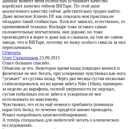
данный момент меня полностью устраивает качество
корейских кинезио тейпов BBTape. По этой цене
аналогичного качества сейчас действительно трудно найти.
Даже японские Kinesio FP, как показала моя практика,не
обладают такой стойкостью. Хотя все зависит, естественно, от
применяемой техники. Rocktape тоже оставил самые
положительные впечатления, они дороже, но тоже
производятся в корее и даже как я слышала, на том же самом
заводе, что и BBTape, поэтому не вижу особого смысла за них
переплачивать.
Ответить
Олег Скрипников
23.09.2015
Ольге большое спасибо.
Объясню за что. Некоторое время назад повредил мениск и
физически не мог бегать, при ускорениях чувствовал как нога
"уезжает" из сустава назад. Через два месяца сустав несколько
стабилизировался, но во время забега Nike (10км), примерно
за неделю до марафона, полной уверенности не ощущал,
сустав побаливал после забега и ускорения не мог
использовать по максимуму.
Чувствовал, что если ещё немного прибавить (начинала
нарастать боль), то лечение придётся заново проводить.
Решил попробовать кинезиотейпирование.
А теперь специально для любителей читать о клинических
исследованиях.