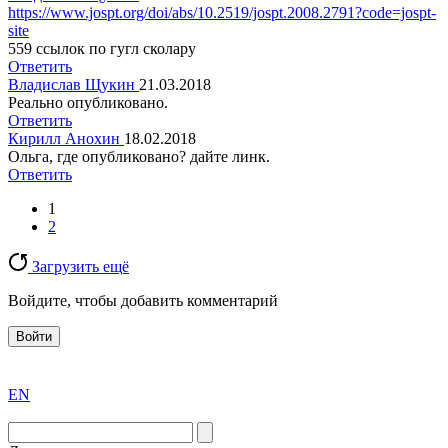
https://www.jospt.org/doi/abs/10.2519/jospt.2008.2791?code=jospt-
site
559 ссылок по гугл сколару
Ответить
Владислав Щукин
21.03.2018
Реально опубликовано.
Ответить
Кирилл Анохин
18.02.2018
Ольга, где опубликовано? дайте линк.
Ответить
1
2
Загрузить ещё
Войдите, чтобы добавить комментарий
Войти
exact
EN
the
division
agent