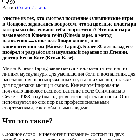
90
Автор
Ольга Ильина
Многие из тех, кто смотрел последние Олимпийские игры
в Лондоне, задавались вопросом, что за цветные пластыри,
которыми обклеивают себя спортсмены? Эти пластыри
называются
Кинезио тейп
(Kinesio tape), а метод
наложения — кинезиотейпированием, или
кинезиотейпингом (Kinesio Taping). Более 30 лет назад его
изобрел и разработал мануальный терапевт из Японии,
доктор Кензо Касе (Kenzo Kase).
Метод Kinesio Taping заключается в наложении тейпов по
линиям мускулатуры для уменьшения боли и воспаления, для
расслабления перенапряженных и уставших мышц, а также
для поддержки мышц и связок. Кинезиотейпирование
получило широкое распространение после Олимпиады в
Сеуле в 1988 году благодаря высокой эффективности. Оно
используется до сих пор как профессиональными
спортсменами, так и обычными людьми.
Что это такое?
Сложное слово «кинезиотейпирование» состоит из двух
частей: кинезио — движение, тейп — лента. В качестве