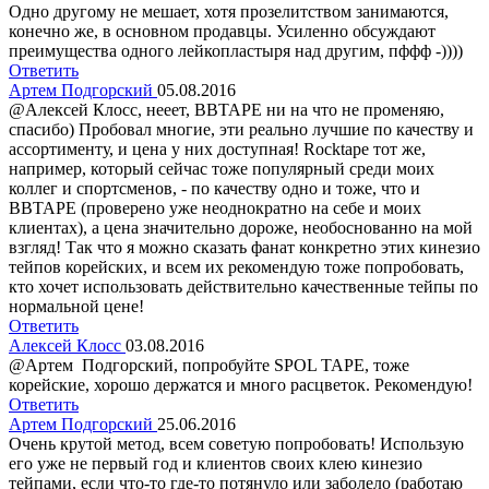
Одно другому не мешает, хотя прозелитством занимаются,
конечно же, в основном продавцы. Усиленно обсуждают
преимущества одного лейкопластыря над другим, пффф -))))
Ответить
Артем Подгорский
05.08.2016
@Алексей Клосс, нееет, BBTAPE ни на что не променяю,
спасибо) Пробовал многие, эти реально лучшие по качеству и
ассортименту, и цена у них доступная! Rocktape тот же,
например, который сейчас тоже популярный среди моих
коллег и спортсменов, - по качеству одно и тоже, что и
BBTAPE (проверено уже неоднократно на себе и моих
клиентах), а цена значительно дороже, необоснованно на мой
взгляд! Так что я можно сказать фанат конкретно этих кинезио
тейпов корейских, и всем их рекомендую тоже попробовать,
кто хочет использовать действительно качественные тейпы по
нормальной цене!
Ответить
Алексей Клосс
03.08.2016
@Артем Подгорский, попробуйте SPOL TAPE, тоже
корейские, хорошо держатся и много расцветок. Рекомендую!
Ответить
Артем Подгорский
25.06.2016
Очень крутой метод, всем советую попробовать! Использую
его уже не первый год и клиентов своих клею кинезио
тейпами, если что-то где-то потянуло или заболело (работаю