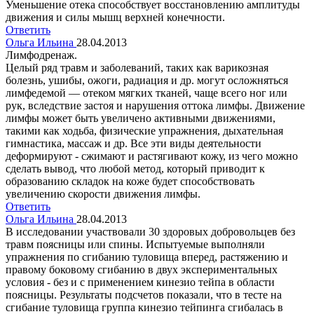
Уменьшение отека способствует восстановлению амплитуды
движения и силы мышц верхней конечности.
Ответить
Ольга Ильина
28.04.2013
Лимфодренаж.
Целый ряд травм и заболеваний, таких как варикозная
болезнь, ушибы, ожоги, радиация и др. могут осложняться
лимфедемой — отеком мягких тканей, чаще всего ног или
рук, вследствие застоя и нарушения оттока лимфы. Движение
лимфы может быть увеличено активными движениями,
такими как ходьба, физические упражнения, дыхательная
гимнастика, массаж и др. Все эти виды деятельности
деформируют - сжимают и растягивают кожу, из чего можно
сделать вывод, что любой метод, который приводит к
образованию складок на коже будет способствовать
увеличению скорости движения лимфы.
Ответить
Ольга Ильина
28.04.2013
В исследовании участвовали 30 здоровых добровольцев без
травм поясницы или спины. Испытуемые выполняли
упражнения по сгибанию туловища вперед, растяжению и
правому боковому сгибанию в двух экспериментальных
условия - без и с применением кинезио тейпа в области
поясницы. Результаты подсчетов показали, что в тесте на
сгибание туловища группа кинезио тейпинга сгибалась в