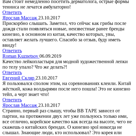
Вам стоит немедленно посетить дерматолога, острые формы
тенниса не лечатся амбулаторно!
Ответить
Ярослав Массаж
23.10.2017
Прискорбно слышать. Заметил, что сейчас как грибы после
дождя стали появляться новые, неизвестные ранее бренды
кинезио, в основном из китая, качество которых, увы,
оставляет желать лучшего. Спасибо за отзыв, буду иметь
ввиду!
Ответить
Roman Kuznetsov
06.09.2019
Качество лейкопластыря для модной художественной лепки
по телу упало? Что же делать?!
Ответить
Евгений Скляр
23.10.2017
Я пользовался сполом этим, на соревнованиях клеили. Китай
жёсткий, кожа волдырями после него пошла! Это не кинезио
тейп, а черт знает что!
Ответить
Ярослав Массаж
23.10.2017
Странно, первый раз слышу, чтобы BB TAPE зависел от
партии, на протяжении двух лет уже пользуюсь только ими,
все отлично, корейское качество как всегда на высоте, чего не
скажешь о китайских брендах. О кинезио spol никогда не
слышал. Знающие люди, кто использовал? Это корея или