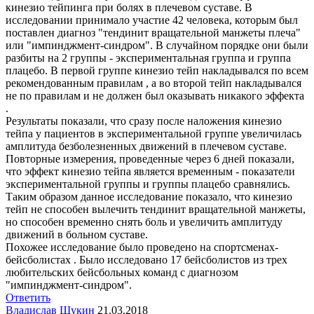
кинезио тейпинга при болях в плечевом суставе. В
исследовании принимало участие 42 человека, которым был
поставлен диагноз "тендинит вращательной манжеты плеча"
или "импинджмент-синдром". В случайном порядке они были
разбиты на 2 группы - экспериментальная группа и группа
плацебо. В первой группе кинезио тейп накладывался по всем
рекомендованным правилам , а во второй тейп накладывался
не по правилам и не должен был оказывать никакого эффекта
.
Результаты показали, что сразу после наложения кинезио
тейпа у пациентов в экспериментальной группе увеличилась
амплитуда безболезненных движений в плечевом суставе.
Повторные измерения, проведенные через 6 дней показали,
что эффект кинезио тейпа является временным - показатели
экспериментальной группы и группы плацебо сравнялись.
Таким образом данное исследование показало, что кинезио
тейп не способен вылечить тендинит вращательной манжеты,
но способен временно снять боль и увеличить амплитуду
движений в больном суставе.
Похожее исследование было проведено на спортсменах-
бейсболистах . Было исследовано 17 бейсболистов из трех
любительских бейсбольных команд с диагнозом
"импинджмент-синдром".
Ответить
Владислав Щукин
21.03.2018