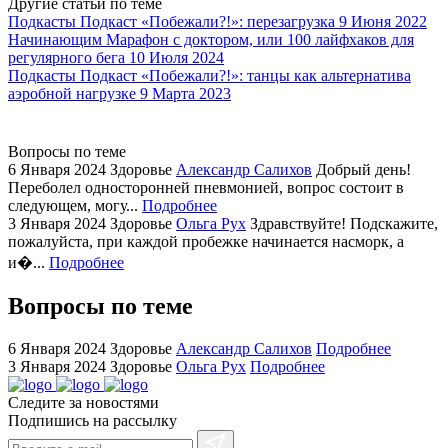
Другие статьи по теме
watch
Подкасты
Подкаст «Побежали?!»: перезагрузка
9 Июня 2022
replica
Начинающим
Марафон с доктором, или 100 лайфхаков для
регулярного бега
10 Июля 2024
showcases
Подкасты
Подкаст «Побежали?!»: танцы как альтернатива
substantial
аэробной нагрузке
9 Марта 2023
areas.
swiss
replica
Вопросы по теме
bvlgari
6 Января 2024
Здоровье
Александр Салихов
Добрый день!
Переболел односторонней пневмонией, вопрос состоит в
watches
следующем, могу...
Подробнее
+maserati
3 Января 2024
Здоровье
Ольга Рух
Здравствуйте! Подскажите,
online
пожалуйста, при каждой пробежке начинается насморк, а
for
и�...
Подробнее
cheap
sale.
Вопросы по теме
https://ylfactoryrolex.com/
hilarity
6 Января 2024
Здоровье
Александр Салихов
Подробнее
exceptional
3 Января 2024
Здоровье
Ольга Рух
Подробнее
method.
Следите за новостями
www.yvessaintlaurent.to
Подпишись на рассылку
with