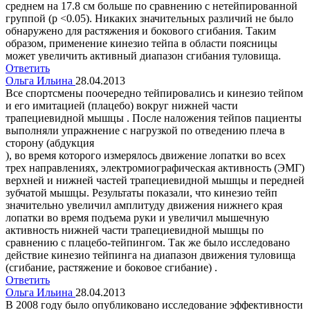
среднем на 17.8 см больше по сравнению с нетейпированной
группой (p <0.05). Никаких значительных различий не было
обнаружено для растяжения и бокового сгибания. Таким
образом, применение кинезио тейпа в области поясницы
может увеличить активный диапазон сгибания туловища.
Ответить
Ольга Ильина
28.04.2013
Все спортсмены поочередно тейпировались и кинезио тейпом
и его имитацией (плацебо) вокруг нижней части
трапециевидной мышцы . После наложения тейпов пациенты
выполняли упражнение с нагрузкой по отведению плеча в
сторону (абдукция
), во время которого измерялось движение лопатки во всех
трех направлениях, электромиографическая активность (ЭМГ)
верхней и нижней частей трапециевидной мышцы и передней
зубчатой мышцы. Результаты показали, что кинезио тейп
значительно увеличил амплитуду движения нижнего края
лопатки во время подъема руки и увеличил мышечную
активность нижней части трапециевидной мышцы по
сравнению с плацебо-тейпингом. Так же было исследовано
действие кинезио тейпинга на диапазон движения туловища
(сгибание, растяжение и боковое сгибание) .
Ответить
Ольга Ильина
28.04.2013
В 2008 году было опубликовано исследование эффективности