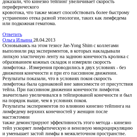
доказали, что кинезио тейпинг увеличивает скорость
периферического
кровотока, что также может способствовать более быстрому
устранению отека разной этиологии, таких как лимфедема
или подкожная гематома.
Ответить
Ольга Ильина
28.04.2013
Основываясь на этом тезисе Jae-Yong Shim с коллегами
выполнили ряд экспериментов, в которых накладывали
липкую эластичную ленту на заднюю конечность кролика с
образованием кожных складок и измеряли скорость
лимфотока . Измерения проводились в двух условиях - без
движения конечности и при его пассивном движении.
Результаты показали, что в условиях покоя скорость
лимфотока была одинаковой вне зависимости от присутствия
тейпа. При пассивном движении конечности лимфоток
значительно увеличивался в тейпированой конечности и был
на порядок выше, чем в условиях покоя.
Результаты экспериментов по влиянию кинезио тейпинга на
лимфедему верхних конечностей у женщин после
мастэктомии
также демонстрируют эффективность этого метода - кинезио
тейп ускоряет лимфатическую и венозную микроциркуляцию
и уменьшает застой лимфы в межклеточном пространстве.