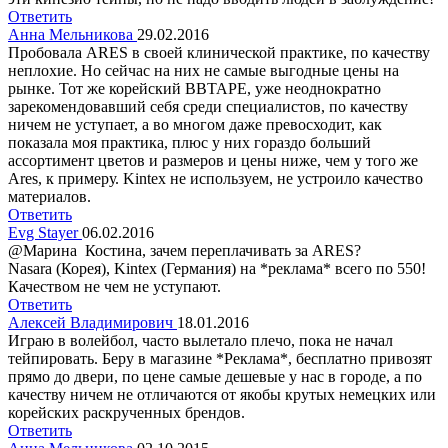
Ответить
Анна Мельникова
29.02.2016
Пробовала ARES в своей клинической практике, по качеству
неплохие. Но сейчас на них не самые выгодные цены на
рынке. Тот же корейский BBTAPE, уже неоднократно
зарекомендовавший себя среди специалистов, по качеству
ничем не уступает, а во многом даже превосходит, как
показала моя практика, плюс у них гораздо больший
ассортимент цветов и размеров и цены ниже, чем у того же
Аres, к примеру. Kintex не используем, не устроило качество
материалов.
Ответить
Evg Stayer
06.02.2016
@Марина Костина, зачем переплачивать за АRES?
Nasara (Корея), Kintex (Германия) на *реклама* всего по 550!
Качеством не чем не уступают.
Ответить
Алексей Владимирович
18.01.2016
Играю в волейбол, часто вылетало плечо, пока не начал
тейпировать. Беру в магазине *Реклама*, бесплатно привозят
прямо до двери, по цене самые дешевые у нас в городе, а по
качеству ничем не отличаются от якобы крутых немецких или
корейских раскрученных брендов.
Ответить