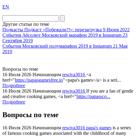
exact
EN
the
division
agent
Другие статьи по теме
watch
Подкасты
Подкаст «Побежали?!»: перезагрузка
9 Июня 2022
replica
События
Абсолют Московский марафон 2019 в Instagram
23
Сентября 2019
showcases
События
Московский полумарафон 2019 в Instagram
21 Мая
substantial
2019
areas.
swiss
replica
Вопросы по теме
bvlgari
16 Июля 2026
Начинающим
rewiva3016
<a
href="
https://papasgamesfree.io
">papa's games</a> is a seri...
watches
Подробнее
+maserati
16 Июля 2026
Начинающим
rewiva3016
If you are a fan of gentle
online
and creative cooking games, <a href="
https://papassco...
for
Подробнее
cheap
Вопросы по теме
sale.
https://ylfactoryrolex.com/
hilarity
16 Июля 2026
Начинающим
rewiva3016
papa's games
is a series
of famous cooking games associated with the childhood of many
exceptional