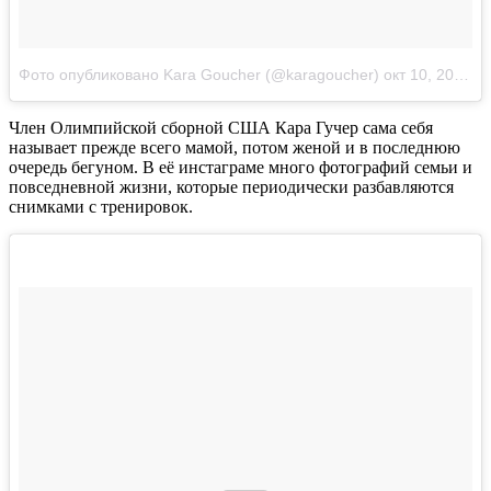
Фото опубликовано Kara Goucher (@karagoucher)
окт 10, 2014 at 11:06 PDT
Член Олимпийской сборной США Кара Гучер сама себя
называет прежде всего мамой, потом женой и в последнюю
очередь бегуном. В её инстаграме много фотографий семьи и
повседневной жизни, которые периодически разбавляются
снимками с тренировок.