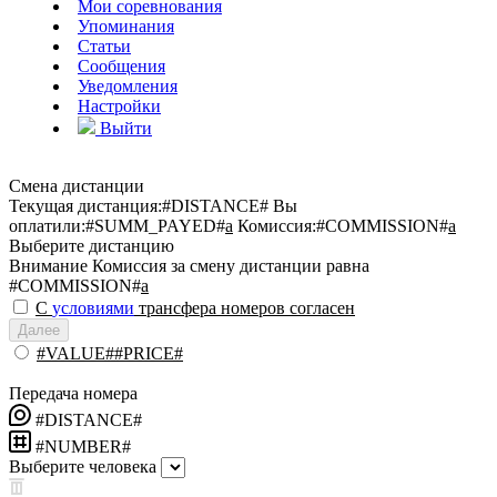
Мои соревнования
Упоминания
Статьи
Сообщения
Уведомления
Настройки
Выйти
Смена дистанции
Текущая дистанция:
#DISTANCE#
Вы
оплатили:
#SUMM_PAYED#
a
Комиссия:
#COMMISSION#
a
Выберите дистанцию
Внимание
Комиссия за смену дистанции равна
#COMMISSION#
a
С
условиями
трансфера номеров согласен
Далее
#VALUE##PRICE#
Передача номера
#DISTANCE#
#NUMBER#
Выберите человека