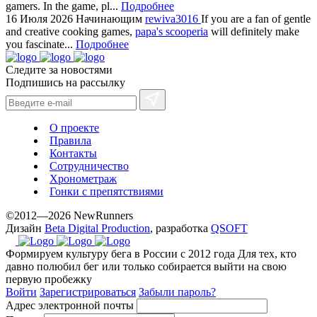
gamers. In the game, pl...
Подробнее
method.
16 Июля 2026
Начинающим
rewiva3016
If you are a fan of gentle
www.yvessaintlaurent.to
and creative cooking games,
papa's scooperia
will definitely make
with
you fascinate...
Подробнее
the
Следите за новостями
best
Подпишись на рассылку
prices.
О проекте
Правила
Контакты
Сотрудничество
Хронометраж
Гонки с препятствиями
©2012—2026 NewRunners
Дизайн
Beta Digital Production
, разработка
QSOFT
Формируем культуру бега в России с 2012 года
Для тех, кто
давно полюбил бег или только собирается выйти на свою
первую пробежку
Войти
Зарегистрироваться
Забыли пароль?
Адрес электронной почты