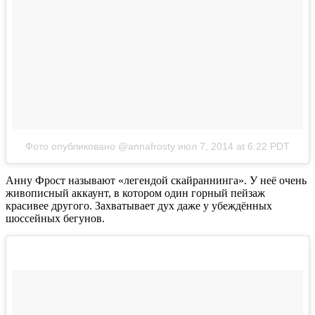
Фото опубликовано @annafrosty
июл 7, 2014 at 6:22 PDT
Анну Фрост называют «легендой скайраннинга». У неё очень
живописный аккаунт, в котором один горный пейзаж
красивее другого. Захватывает дух даже у убеждённых
шоссейных бегунов.