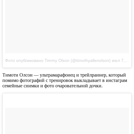
Фото опубликовано Timmy Olson (@timothyallenolson)
июл 7, 2014 at 6:18 PDT
Тимоти Олсон — ультрамарафонец и трейлраннер, который
помимо фотографий с тренировок выкладывает в инстаграм
семейные снимки и фото очаровательной дочки.