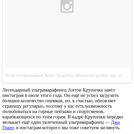
Фото опубликовано Anton Krupicka (@antonkrupicka)
ноя 11, 2014 at 11:53 PST
Легендарный ультрамарафонец Антон Крупичка завёл
инстаграм в июле этого года. Он ещё не успел загрузить
большое количество снимков, но, к счастью, обновляет
страницу регулярно, поэтому у нас есть возможность
полюбоваться на горные пейзажи и спортсменов,
карабкающихся по этим горам. В кадре Крупички нередко
мелькает ещё один увлеченный ультрамарафонец —
Джо
Грант
, в инстаграм которого мы тоже советуем заглянуть.