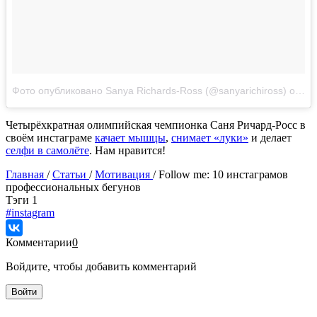
Фото опубликовано Sanya Richards-Ross (@sanyarichiross)
окт 10, 2014 at 11:08 PDT
Четырёхкратная олимпийская чемпионка Саня Ричард-Росс в
своём инстаграме
качает мышцы
,
снимает «луки»
и делает
селфи в самолёте
. Нам нравится!
Главная
/
Статьи
/
Мотивация
/
Follow me: 10 инстаграмов
профессиональных бегунов
Tэги
1
#instagram
Комментарии
0
Войдите, чтобы добавить комментарий
Войти