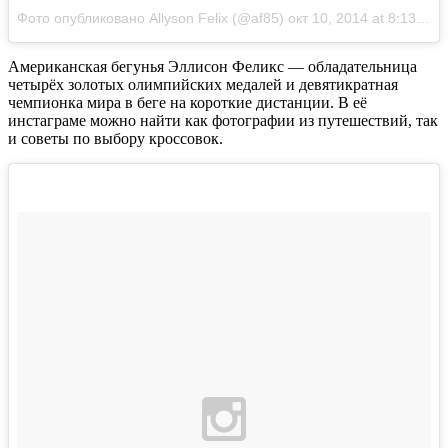
Фото опубликовано Allyson Felix (@af85)
окт 10, 2014 at 8:13 PDT
Американская бегунья Эллисон Феликс — обладательница
четырёх золотых олимпийских медалей и девятикратная
чемпионка мира в беге на короткие дистанции. В её
инстаграме можно найти как фотографии из путешествий, так
и советы по выбору кроссовок.