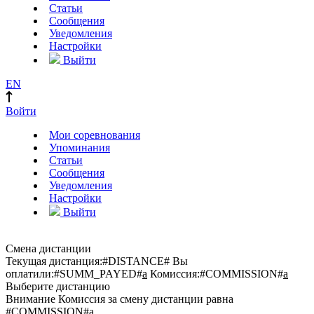
Статьи
Сообщения
Уведомления
Настройки
Выйти
EN
Войти
Мои соревнования
Упоминания
Статьи
Сообщения
Уведомления
Настройки
Выйти
Смена дистанции
Текущая дистанция:
#DISTANCE#
Вы
оплатили:
#SUMM_PAYED#
a
Комиссия:
#COMMISSION#
a
Выберите дистанцию
Внимание
Комиссия за смену дистанции равна
#COMMISSION#
a