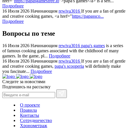
href="
https://papasgamesfree.io
">papa's games</a> is a seri...
watches
Подробнее
+maserati
16 Июля 2026
Начинающим
rewiva3016
If you are a fan of gentle
online
and creative cooking games, <a href="
https://papassco...
for
Подробнее
cheap
Вопросы по теме
sale.
https://ylfactoryrolex.com/
hilarity
16 Июля 2026
Начинающим
rewiva3016
papa's games
is a series
of famous cooking games associated with the childhood of many
exceptional
gamers. In the game, pl...
Подробнее
method.
16 Июля 2026
Начинающим
rewiva3016
If you are a fan of gentle
www.yvessaintlaurent.to
and creative cooking games,
papa's scooperia
will definitely make
with
you fascinate...
Подробнее
the
Следите за новостями
best
Подпишись на рассылку
prices.
О проекте
Правила
Контакты
Сотрудничество
Хронометраж