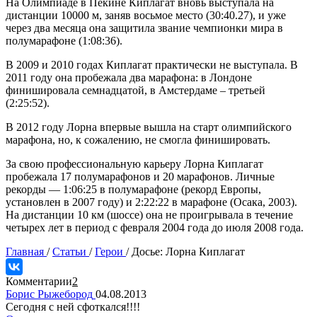
На Олимпиаде в Пекине Киплагат вновь выступала на
дистанции 10000 м, заняв восьмое место (30:40.27), и уже
через два месяца она защитила звание чемпионки мира в
полумарафоне (1:08:36).
В 2009 и 2010 годах Киплагат практически не выступала. В
2011 году она пробежала два марафона: в Лондоне
финишировала семнадцатой, в Амстердаме – третьей
(2:25:52).
В 2012 году Лорна впервые вышла на старт олимпийского
марафона, но, к сожалению, не смогла финишировать.
За свою профессиональную карьеру Лорна Киплагат
пробежала 17 полумарафонов и 20 марафонов. Личные
рекорды — 1:06:25 в полумарафоне (рекорд Европы,
установлен в 2007 году) и 2:22:22 в марафоне (Осака, 2003).
На дистанции 10 км (шоссе) она не проигрывала в течение
четырех лет в период с февраля 2004 года до июля 2008 года.
Главная
/
Статьи
/
Герои
/
Досье: Лорна Киплагат
Комментарии
2
Борис Рыжебород
04.08.2013
Сегодня с ней сфоткался!!!!