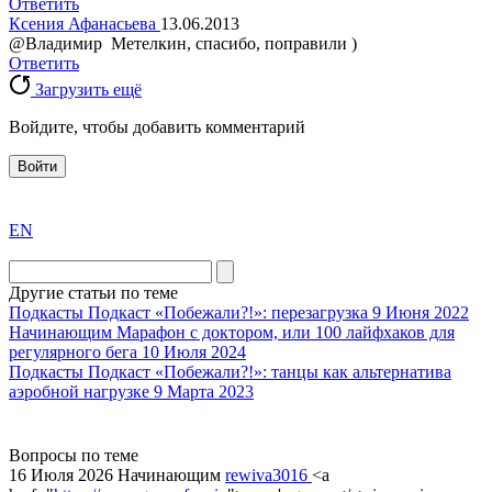
Ответить
Ксения Афанасьева
13.06.2013
@Владимир Метелкин, спасибо, поправили )
Ответить
Загрузить ещё
Войдите, чтобы добавить комментарий
Войти
exact
EN
the
division
agent
Другие статьи по теме
watch
Подкасты
Подкаст «Побежали?!»: перезагрузка
9 Июня 2022
replica
Начинающим
Марафон с доктором, или 100 лайфхаков для
регулярного бега
10 Июля 2024
showcases
Подкасты
Подкаст «Побежали?!»: танцы как альтернатива
substantial
аэробной нагрузке
9 Марта 2023
areas.
swiss
replica
Вопросы по теме
bvlgari
16 Июля 2026
Начинающим
rewiva3016
<a