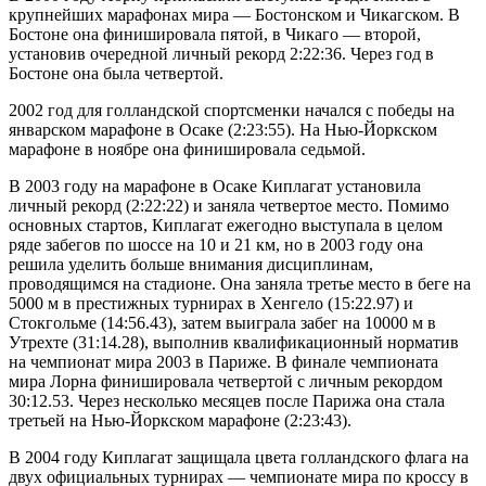
крупнейших марафонах мира — Бостонском и Чикагском. В
Бостоне она финишировала пятой, в Чикаго — второй,
установив очередной личный рекорд 2:22:36. Через год в
Бостоне она была четвертой.
2002 год для голландской спортсменки начался с победы на
январском марафоне в Осаке (2:23:55). На Нью-Йоркском
марафоне в ноябре она финишировала седьмой.
В 2003 году на марафоне в Осаке Киплагат установила
личный рекорд (2:22:22) и заняла четвертое место. Помимо
основных стартов, Киплагат ежегодно выступала в целом
ряде забегов по шоссе на 10 и 21 км, но в 2003 году она
решила уделить больше внимания дисциплинам,
проводящимся на стадионе. Она заняла третье место в беге на
5000 м в престижных турнирах в Хенгело (15:22.97) и
Стокгольме (14:56.43), затем выиграла забег на 10000 м в
Утрехте (31:14.28), выполнив квалификационный норматив
на чемпионат мира 2003 в Париже. В финале чемпионата
мира Лорна финишировала четвертой с личным рекордом
30:12.53. Через несколько месяцев после Парижа она стала
третьей на Нью-Йоркском марафоне (2:23:43).
В 2004 году Киплагат защищала цвета голландского флага на
двух официальных турнирах — чемпионате мира по кроссу в