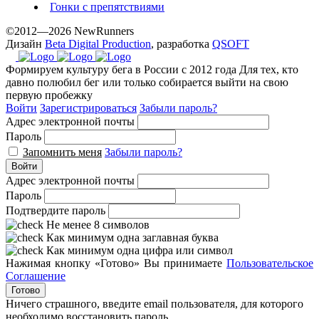
Гонки с препятствиями
©2012—2026 NewRunners
Дизайн
Beta Digital Production
, разработка
QSOFT
Формируем культуру бега в России с 2012 года
Для тех, кто
давно полюбил бег или только собирается выйти на свою
первую пробежку
Войти
Зарегистрироваться
Забыли пароль?
Адрес электронной почты
Пароль
Запомнить меня
Забыли пароль?
Войти
Адрес электронной почты
Пароль
Подтвердите пароль
Не менее 8 символов
Как минимум одна заглавная буква
Как минимум одна цифра или символ
Нажимая кнопку «Готово» Вы принимаете
Пользовательское
Соглашение
Готово
Ничего страшного, введите email пользователя, для которого
необходимо восстановить пароль.