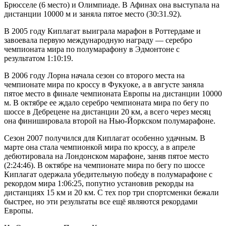
Брюсселе (6 место) и Олимпиаде. В Афинах она выступала на
дистанции 10000 м и заняла пятое место (30:31.92).
В 2005 году Киплагат выиграла марафон в Роттердаме и
завоевала первую международную награду — серебро
чемпионата мира по полумарафону в Эдмонтоне с
результатом 1:10:19.
В 2006 году Лорна начала сезон со второго места на
чемпионате мира по кроссу в Фукуоке, а в августе заняла
пятое место в финале чемпионата Европы на дистанции 10000
м. В октябре ее ждало серебро чемпионата мира по бегу по
шоссе в Дебрецене на дистанции 20 км, а всего через месяц
она финишировала второй на Нью-Йоркском полумарафоне.
Сезон 2007 получился для Киплагат особенно удачным. В
марте она стала чемпионкой мира по кроссу, а в апреле
дебютировала на Лондонском марафоне, заняв пятое место
(2:24:46). В октябре на чемпионате мира по бегу по шоссе
Киплагат одержала убедительную победу в полумарафоне с
рекордом мира 1:06:25, попутно установив рекорды на
дистанциях 15 км и 20 км. С тех пор три спортсменки бежали
быстрее, но эти результаты все ещё являются рекордами
Европы.