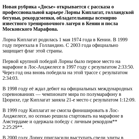
Новая рубрика «Досье» открывается с рассказа о
профессиональной карьере Лорны Киплагат, голландской
бегуньи, рекордсменки, обладательницы всемирно
известного тренировочного лагеря в Кении и посла
Московского Марафона.
Лорна Киплагат родилась 1 мая 1974 года в Кении. В 1999
году переехала в Голландию. С 2003 года официально
защищает флаг этой страны.
Первой крупной победой Лорны было первое место на
марафоне в Лос-Анджелесе в 1997 году с результатом 2:33:50.
Через год она вновь победила на этой трассе с результатом
2:34:03.
В 1998 году её ждал дебют на официальных международных
соревнованиях — чемпионате мира по полумарафону в
Цюрихе, где Киплагат заняла 21-е место с результатом 1:12:09.
В 1999 году Киплагат не смогла финишировать в Лос-
Анджелесе, но осенью решила стартовать на марафоне в
Амстердаме и одержала победу с личным рекордом**
2:25:29**.
В 2000 году Лорну пригласили выступать среди элиты в