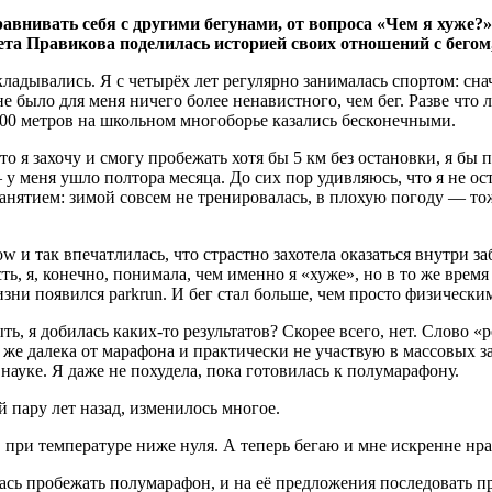
сравнивать себя с другими бегунами, от вопроса «Чем я хуже?
та Правикова поделилась историей своих отношений с бегом,
ладывались. Я с четырёх лет регулярно занималась спортом: сна
 не было для меня ничего более ненавистного, чем бег. Разве что
 300 метров на школьном многоборье казались бесконечными.
что я захочу и смогу пробежать хотя бы 5 км без остановки, я бы
у меня ушло полтора месяца. До сих пор удивляюсь, что я не ост
нятием: зимой совсем не тренировалась, в плохую погоду — тоже,
 и так впечатлилась, что страстно захотела оказаться внутри заб
ь, я, конечно, понимала, чем именно я «хуже», но в то же время
изни появился parkrun. И бег стал больше, чем просто физическ
ть, я добилась каких-то результатов? Скорее всего, нет. Слово 
 же далека от марафона и практически не участвую в массовых з
 науке. Я даже не похудела, пока готовилась к полумарафону.
й пару лет назад, изменилось многое.
, при температуре ниже нуля. А теперь бегаю и мне искренне нра
ась пробежать полумарафон, и на её предложения последовать пр