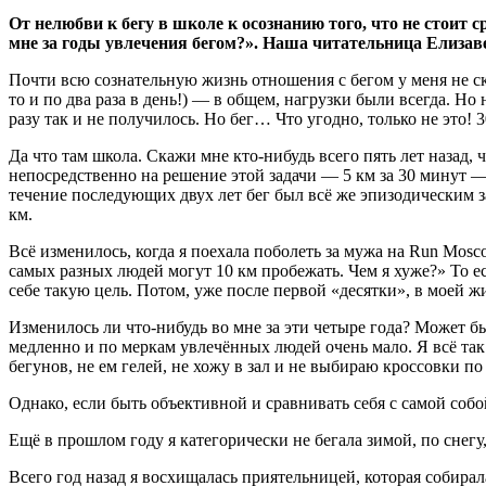
От нелюбви к бегу в школе к осознанию того, что не стоит 
мне за годы увлечения бегом?». Наша читательница Елизаве
Почти всю сознательную жизнь отношения с бегом у меня не ск
то и по два раза в день!) — в общем, нагрузки были всегда. Но
разу так и не получилось. Но бег… Что угодно, только не это!
Да что там школа. Скажи мне кто-нибудь всего пять лет назад, 
непосредственно на решение этой задачи — 5 км за 30 минут — 
течение последующих двух лет бег был всё же эпизодическим за
км.
Всё изменилось, когда я поехала поболеть за мужа на Run Moscow
самых разных людей могут 10 км пробежать. Чем я хуже?» То ест
себе такую цель. Потом, уже после первой «десятки», в моей ж
Изменилось ли что-нибудь во мне за эти четыре года? Может бы
медленно и по меркам увлечённых людей очень мало. Я всё так
бегунов, не ем гелей, не хожу в зал и не выбираю кроссовки по
Однако, если быть объективной и сравнивать себя с самой собо
Ещё в прошлом году я категорически не бегала зимой, по снегу
Всего год назад я восхищалась приятельницей, которая собирал