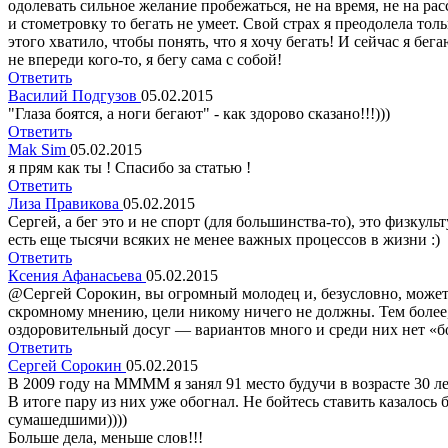
одолевать сильное желание пробежаться, не на время, не на расс
и стометровку то бегать не умеет. Свой страх я преодолела тол
этого хватило, чтобы понять, что я хочу бегать! И сейчас я бега
не впереди кого-то, я бегу сама с собой!
Ответить
Василий Подгузов
05.02.2015
"Глаза боятся, а ноги бегают" - как здорово сказано!!!)))
Ответить
Mak Sim
05.02.2015
я прям как ты ! Спасибо за статью !
Ответить
Лиза Правикова
05.02.2015
Сергей, а бег это и не спорт (для большинства-то), это физкуль
есть еще тысячи всяких не менее важных процессов в жизни :)
Ответить
Ксения Афанасьева
05.02.2015
@Сергей Сорокин, вы огромный молодец и, безусловно, можете
скромному мнению, цели никому ничего не должны. Тем более, 
оздоровительный досуг — вариантов много и среди них нет «б
Ответить
Сергей Сорокин
05.02.2015
В 2009 году на ММММ я занял 91 место будучи в возрасте 30 л
В итоге пару из них уже обогнал. Не бойтесь ставить казалось
сумашедшими))))
Больше дела, меньше слов!!!