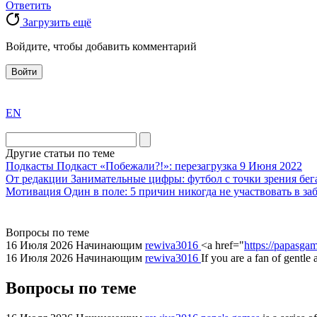
Ответить
Загрузить ещё
Войдите, чтобы добавить комментарий
Войти
exact
EN
the
division
agent
Другие статьи по теме
watch
Подкасты
Подкаст «Побежали?!»: перезагрузка
9 Июня 2022
replica
От редакции
Занимательные цифры: футбол с точки зрения бег
Мотивация
Один в поле: 5 причин никогда не участвовать в за
showcases
substantial
areas.
Вопросы по теме
swiss
16 Июля 2026
Начинающим
rewiva3016
<a href="
https://papasgam
replica
16 Июля 2026
Начинающим
rewiva3016
If you are a fan of gentle
bvlgari
Вопросы по теме
watches
+maserati