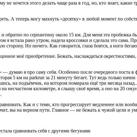
у не хочется этого делать чаще раза в год, но, кто знает, каки
мереть. А теперь могу махнуть «десятку» в любой момент по соб
и обратно по серпантину около 15 км. Для меня эта пробежка бы
м я встала рано утром, надела кроссовки и сделала это сама. При
ую сторону. Но ничего. Как говорится, глаза боятся, а ноги бегаю
ценное моё приобретение. Бежать, наслаждаться окрестностями, 
!» — думаю я про саму себя. Особенно после очередного поста в
рая 5 км на parkrun за 21 минуту бегает. Тут ведь только начни 
шись, на подъёмчик, на котором помирала ещё три месяца назад..
яя на несчастном километре, я слышу своё время, а оно на 20 се
.
авнивать. Как и с теми, кто прогрессирует медленнее или вообщ
ачит, вы на верном пути. Главное — не бежать к чужой цели и ум
естала сравнивать себя с другими бегунами