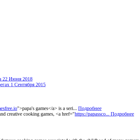
а
22 Июня 2018
бегах
1 Сентября 2015
esfree.io
">papa's games</a> is a seri...
Подробнее
 and creative cooking games, <a href="
https://papassco...
Подробнее