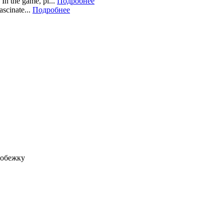
In the game, pl...
Подробнее
scinate...
Подробнее
робежку