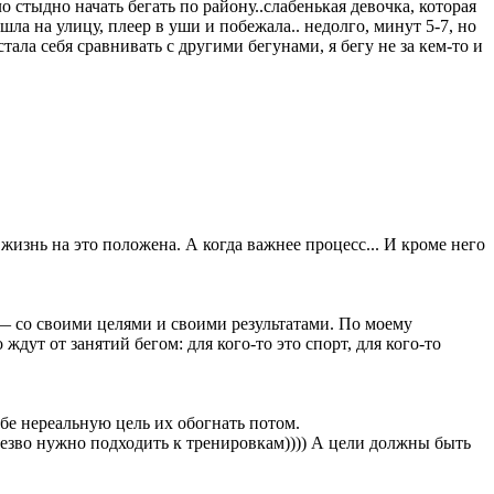
ло стыдно начать бегать по району..слабенькая девочка, которая
ла на улицу, плеер в уши и побежала.. недолго, минут 5-7, но
естала себя сравнивать с другими бегунами, я бегу не за кем-то и
я жизнь на это положена. А когда важнее процесс... И кроме него
— со своими целями и своими результатами. По моему
ут от занятий бегом: для кого-то это спорт, для кого-то
ебе нереальную цель их обогнать потом.
 Трезво нужно подходить к тренировкам)))) А цели должны быть