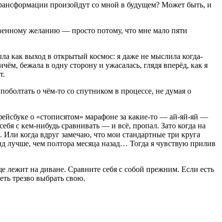
е трансформации произойдут со мной в будущем? Может быть, и
ственному желанию — просто потому, что мне мало пяти
ла как выход в открытый космос: я даже не мыслила когда-
чём, бежала в одну сторону и ужасалась, глядя вперёд, как я
т.
поболтать о чём-то со спутником в процессе, не думая о
 фейсбуке о «стописятом» марафоне за какие-то — ай-яй-яй —
себя с кем-нибудь сравнивать — и всё, пропал. Зато когда на
. Или когда вдруг замечаю, что мои стандартные три круга
кунд лучше, чем полтора месяца назад… Тогда я чувствую прилив
е лежит на диване. Сравните себя с собой прежним. Если есть
еть трезво выбрать свою.