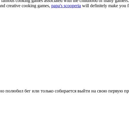
of famous cooking games associated with the childhood of many gamers. 
e and creative cooking games,
papa's scooperia
will definitely make you fa
вно полюбил бег или только собирается выйти на свою первую п