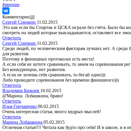
#мнение
Комментарии
10
Сергей Сорокин
11.02.2015
Это как если бы Спартак и ЦСКА играли без счёта. Было бы к
смотреть на людей которые выкладываются, оставляют все эмоци
Ответить
Сергей Сорокин
11.02.2015
Среди людей, по человеческим факторам лучших нет. А среди б
для развития.
Поэтому в финишных протоколах есть места!
А если себя не хотите сравнивать, то зачем на соревнования ре
Без конкуренции, нет развития.
А если не хочешь себя сравнивать, то бегай один)))
Либо проводите соревнования без времени финишного)))
Ответить
Владимир Бижоев
10.02.2015
@Марина Лобашкина, браво!
Ответить
Илья Гончаренко
06.02.2015
Очень интересная статья, много мудрых мыслей!
Ответить
Марина Лобашкина
05.02.2015
Отличная статья!!!! Читала как будто про себя! И в школе, и в