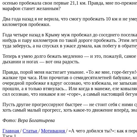
осенью пробежала свои первые 21,1 км. Правда, мне по-прежнем
марафон станет желанным?
Два года назад я не верила, что смогу пробежать 10 км и не у
километров пробежки.
Года четыре назад в Крыму муж пробежал до соседнего поселка 
нибудь и пару километров по такой дороге пробежать. Этим лето
туда заберусь, а на спусках в ужасе думала, как побегу в обратн
Теперь я умею долго бежать медленно — и это, пожалуй, самое 
дыхании и ногах — вот она радость.
Правда, порой меня настигает уныние. «То же мне, горе-бегун
жалкие три часа. Или прочитав о семидесятилетней бабушке, кото
очередной пробежке я вдруг осознаю, что взбежала, не запыхав
прошли, а я только втянулась... Или когда в манеже, еле ковыл
сил осознаю, что никакое я не «горе», а самый настоящий бегун
Пусть другие прогрессируют быстрее — не стоит себя с ними ср
хоть самый малый прогресс, хоть какое-то движение вперёд, зн
Фото: Вера Богатырева
Главная
/
Статьи
/
Мотивация
/
«А чего добился ты?»: как я пер
Tэги
1