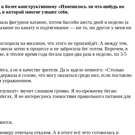
» к более конструктивному «Изменилось ли что-нибудь во
 в которой многие узнают себя.
чала фигурное катание, потом бассейн шесть дней в неделю (а
 лазание по канату и подтягивание — ни то, ни другое у меня ни
 поспорила на миллион, что этого не произойдёт. А между тем,
авила затею в процессе и не забросила бег потом. Впрочем, в
 в тёплое время года бегала один-два раза в неделю, по 3-5
ега, а не в качестве зрителя. Да и задело немного: «Столько
 держала в голове, что могу оказаться среди них, если поставлю
им упражнением.
«результат» звучит слишком громко. Я по-прежнему бегаю
абегах. Я не интересуюсь тонкостями правильного питания для
вится.
имеру отвечала отказом. А в итоге всё лето готовилась и