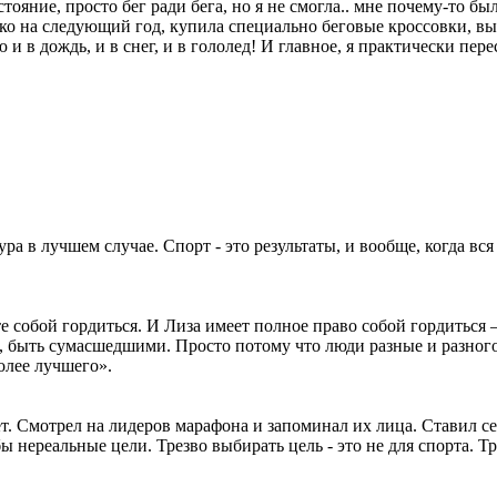
тояние, просто бег ради бега, но я не смогла.. мне почему-то бы
ько на следующий год, купила специально беговые кроссовки, выш
ю и в дождь, и в снег, и в гололед! И главное, я практически пер
тура в лучшем случае. Спорт - это результаты, и вообще, когда вс
 собой гордиться. И Лиза имеет полное право собой гордиться 
быть сумасшедшими. Просто потому что люди разные и разного жд
олее лучшего».
ет. Смотрел на лидеров марафона и запоминал их лица. Ставил с
 бы нереальные цели. Трезво выбирать цель - это не для спорта.