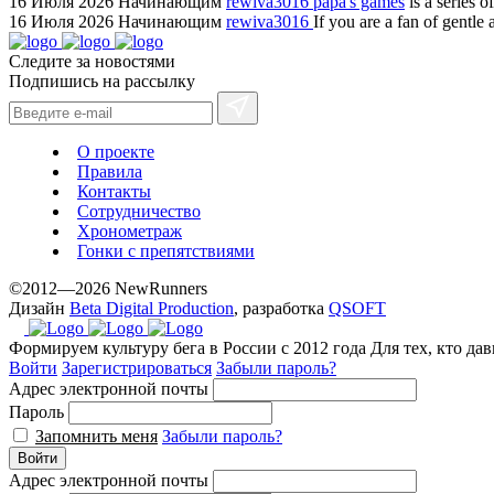
online
16 Июля 2026
Начинающим
rewiva3016
papa's games
is a series 
16 Июля 2026
Начинающим
rewiva3016
If you are a fan of gentl
for
cheap
Следите за новостями
sale.
Подпишись на рассылку
https://ylfactoryrolex.com/
hilarity
exceptional
О проекте
method.
Правила
Контакты
www.yvessaintlaurent.to
Сотрудничество
with
Хронометраж
the
Гонки с препятствиями
best
©2012—2026 NewRunners
prices.
Дизайн
Beta Digital Production
, разработка
QSOFT
Формируем культуру бега в России с 2012 года
Для тех, кто да
Войти
Зарегистрироваться
Забыли пароль?
Адрес электронной почты
Пароль
Запомнить меня
Забыли пароль?
Войти
Адрес электронной почты